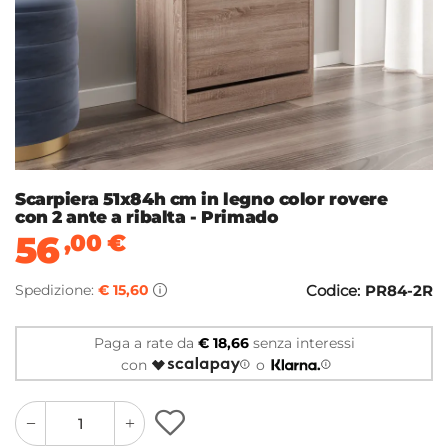
Scarpiera 51x84h cm in legno color rovere
con 2 ante a ribalta - Primado
56
,00
€
Spedizione:
€ 15,60
Codice:
PR84-2R
Paga a rate da
€ 18,66
senza interessi
con
o
quantity
quantity
plus
minus
button
button