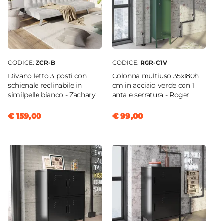
CODICE:
ZCR-B
CODICE:
RGR-C1V
Divano letto 3 posti con
Colonna multiuso 35x180h
schienale reclinabile in
cm in acciaio verde con 1
similpelle bianco - Zachary
anta e serratura - Roger
€ 159,00
€ 99,00