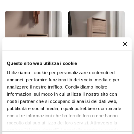
cui completare il tuo soggiorno sul nostro
vasto
26 cm
catalogo online
: troverai proposte per tutte le
Altezza
necessità, stili di arredamento e prezzo!
84 cm
Colore
Rovere
Finitura
Frassino
Questo sito web utilizza i cookie
Materiale Struttura
Fibra di legno
Utilizziamo i cookie per personalizzare contenuti ed
CODICE:
PR42-R
CODICE:
PR19-3R
annunci, per fornire funzionalità dei social media e per
Numero Scomparti Interni
Scarpiera 60x42h cm in
Scarpiera 51x119h cm in
analizzare il nostro traffico. Condividiamo inoltre
4 scomparti
legno color rovere con
legno color rovere con 3
informazioni sul modo in cui utilizza il nostro sito con i
un'anta a ribalta - Primado
ante a ribalta - Primado
Quantità Scarpe
nostri partner che si occupano di analisi dei dati web,
8 paia
pubblicità e social media, i quali potrebbero combinarle
€ 42,00
€ 67,00
Serie
con altre informazioni che ha fornito loro o che hanno
Primado
raccolto dal suo utilizzo dei loro servizi. Attraverso la
Caratteristiche
sezione "Mostra dettagli" è possibile gestire le proprie