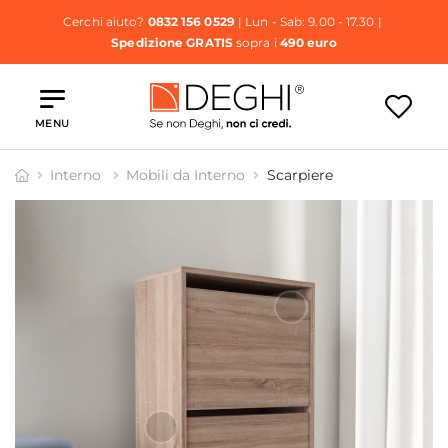
Cerchi aiuto?
0832 156 0529
| Lun - Sab: 9.00 - 17.30 |
Spedizione GRATIS
sopra i
490 euro
MENU
Interno
Mobili da Interno
Scarpiere