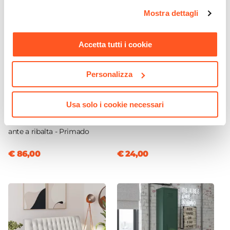
Doppio scomparto
opzioni e modificare le preferenze espresse in qualsiasi
Mostra dettagli
momento. Per maggiori informazioni si invita a leggere la
nostra
Cookie Policy
.
Accetta tutti i cookie
Personalizza
CODICE:
PR57-4R
CODICE:
HAN-N
Usa solo i cookie necessari
Scarpiera 51x157h cm in
Appendiabiti in metallo
legno color rovere con 4
nero - Hansel
ante a ribalta - Primado
€ 86,00
€ 24,00