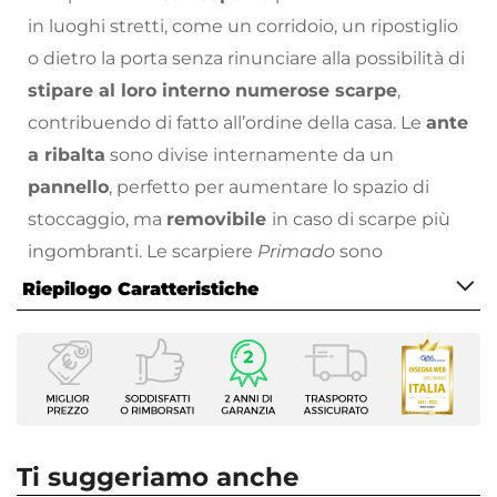
in luoghi stretti, come un corridoio, un ripostiglio
o dietro la porta senza rinunciare alla possibilità di
stipare al loro interno numerose scarpe
,
contribuendo di fatto all’ordine della casa. Le
ante
a ribalta
sono divise internamente da un
pannello
, perfetto per aumentare lo spazio di
stoccaggio, ma
removibile
in caso di scarpe più
ingombranti. Le scarpiere
Primado
sono
realizzate in
fibra di legno
rivestita, materiale
Riepilogo Caratteristiche
moderno dai molteplici vantaggi, tra i quali la
Caratteristiche
leggerezza e stabilità, la durabilità e fascino
Tipologia
estetico.
Scarpiera
Salvaspazio ed essenzialità per Primado.
Larghezza
51 cm
Scopri la collezione di complementi d’arredo con
Ti suggeriamo anche
Profondità