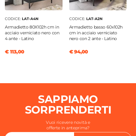
CODICE:
LAT-A4N
CODICE:
LAT-A2N
Armadietto 80X102h cm in
Armadietto basso 60x102h
acciaio verniciato nero con
cm in acciaio verniciato
4 ante - Latino
nero con 2 ante - Latino
€ 113,00
€ 94,00
SAPPIAMO
SORPRENDERTI
Vuoi ricevere novità e
offerte in anteprima?