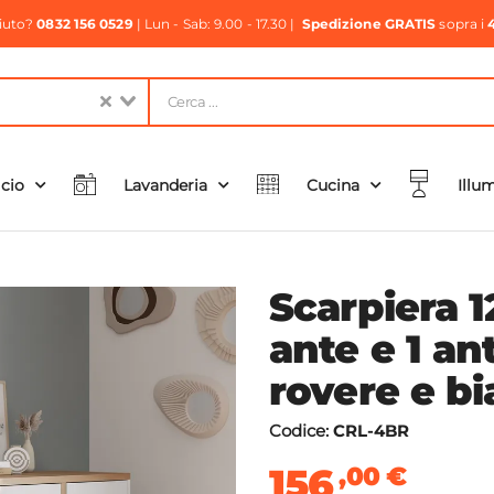
aiuto?
0832 156 0529
| Lun - Sab: 9.00 - 17.30 |
Spedizione GRATIS
sopra i
icio
Lavanderia
Cucina
Illu
Scarpiera 
ante e 1 ant
rovere e bia
Codice:
CRL-4BR
156
,00
€