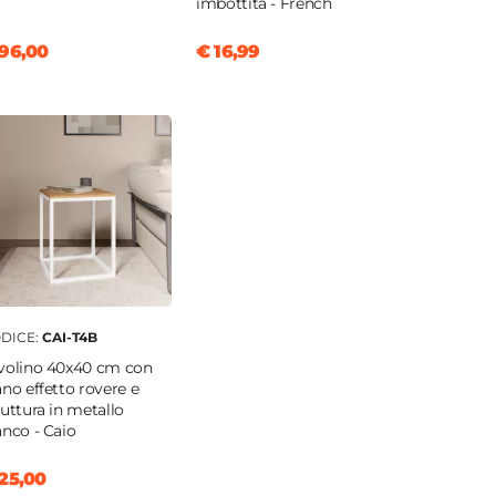
imbottita - French
96,00
€ 16,99
DICE:
CAI-T4B
volino 40x40 cm con
ano effetto rovere e
ruttura in metallo
anco - Caio
25,00