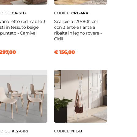
DICE:
CA-3TB
CODICE:
CRL-4RR
vano letto reclinabile 3
Scarpiera 120x80h cm
sti in tessuto beige
con 3 ante e 1 anta a
apuntato - Carnival
ribalta in legno rovere -
Cirill
297,00
€ 156,00
DICE:
KLY-6BG
CODICE:
NIL-B