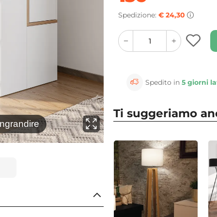
Spedizione:
€ 24,30
quantity
quantity
plus
minus
button
button
Spedito in
5 giorni la
Ti suggeriamo a
⚲
ingrandire
Clicca 