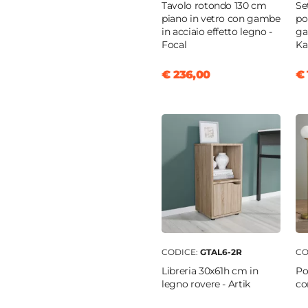
Tavolo rotondo 130 cm
Se
piano in vetro con gambe
po
m
in acciaio effetto legno -
ga
o
|
Rovere
Focal
Ka
nobilitato
€ 236,00
€ 
m
|
25 mm
|
Ribalta
parti
a
ra push-pull
CODICE:
GTAL6-2R
CO
Libreria 30x61h cm in
Po
legno rovere - Artik
co