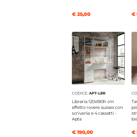
€ 25,00
€ 
CODICE:
APT-L8R
CO
Libreria 120x180h cm
Ta
effetto rovere sussex con
pi
scrivania e 4 cassetti -
st
Apta
bi
€ 190,00
€ 