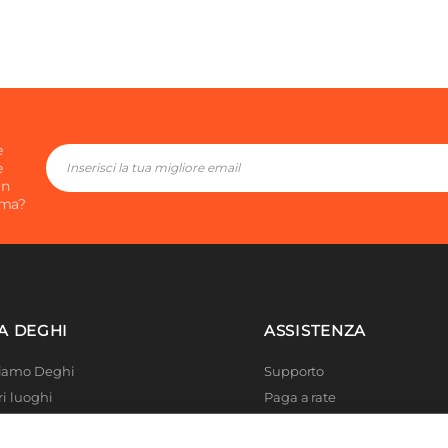
e
e
in
ima?
A DEGHI
ASSISTENZA
Siamo Deghi
Supporto
ri luoghi
Paga a rate
 4 Planet
Località disagiate