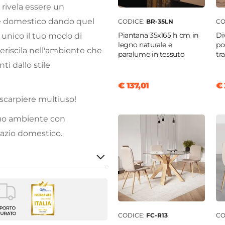
 rivela essere un
e domestico dando quel
CODICE:
BR-35LN
CO
Piantana 35x165 h cm in
Di
unico il tuo modo di
legno naturale e
po
seriscila nell'ambiente che
paralume in tessuto
tr
i dallo stile
€ 137,01
€ 
scarpiere multiuso!
 tuo ambiente con
pazio domestico.
era
m
CODICE:
FC-R13
CO