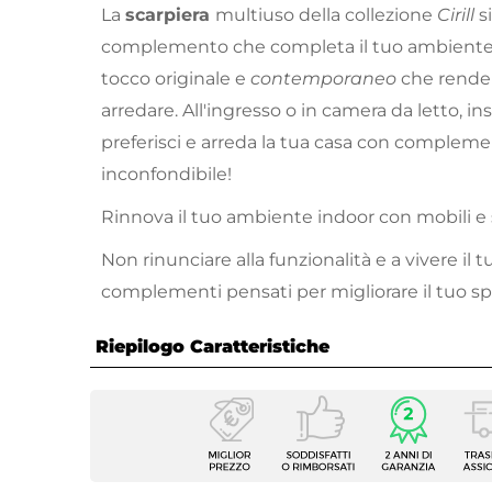
La
scarpiera
multiuso della collezione
Cirill
si
complemento che completa il tuo ambient
tocco originale e
contemporaneo
che rende 
arredare. All'ingresso o in camera da letto, in
preferisci e arreda la tua casa con complement
inconfondibile!
Rinnova il tuo ambiente indoor con mobili e 
Non rinunciare alla funzionalità e a vivere il
complementi pensati per migliorare il tuo s
Riepilogo Caratteristiche
Caratteristiche
Tipologia
Scarpi
Larghezza
120 c