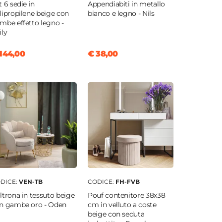
t 6 sedie in
Appendiabiti in metallo
lipropilene beige con
bianco e legno - Nils
mbe effetto legno -
ily
144,00
€ 38,00
DICE:
VEN-TB
CODICE:
FH-FVB
ltrona in tessuto beige
Pouf contenitore 38x38
n gambe oro - Oden
cm in velluto a coste
beige con seduta