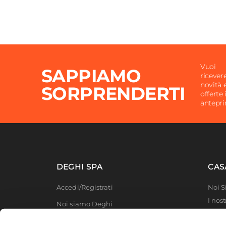
Vuoi
SAPPIAMO
ricever
novità 
SORPRENDERTI
offerte 
antepr
DEGHI SPA
CAS
Accedi/Registrati
Noi 
I nost
Noi siamo Deghi
Deghi
Politica dei prezzi