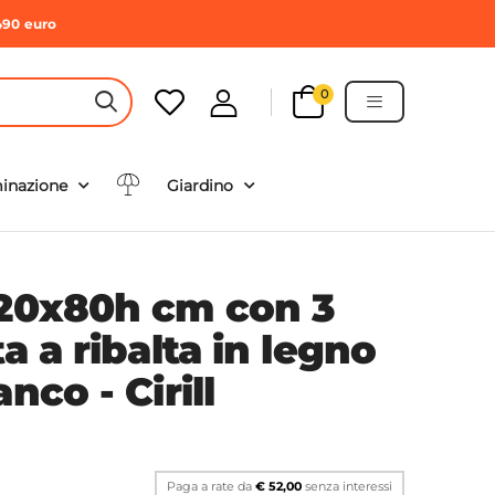
490 euro
0
HEADER SEARCH BUTTON
minazione
Giardino
120x80h cm con 3
a a ribalta in legno
nco - Cirill
Paga a rate da
€ 52,00
senza interessi