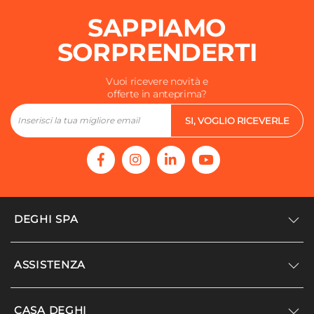
SAPPIAMO
SORPRENDERTI
Vuoi ricevere novità e
offerte in anteprima?
SI, VOGLIO RICEVERLE
DEGHI SPA
Accedi/Registrati
ASSISTENZA
Noi siamo Deghi
Politica dei prezzi
Supporto
CASA DEGHI