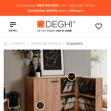
Cerchi aiuto?
0832 156 0529
| Lun - Sab: 9.00 - 17.30 |
Spedizione GRATIS
sopra i
490 euro
MENU
Interno
Mobili da Interno
Scarpiere