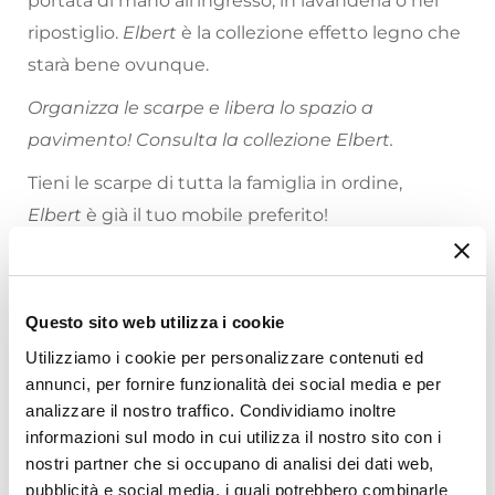
portata di mano all’ingresso, in lavanderia o nel
ripostiglio.
Elbert
è la collezione effetto legno che
starà bene ovunque.
Organizza le scarpe e libera lo spazio a
pavimento! Consulta la collezione Elbert.
Tieni le scarpe di tutta la famiglia in ordine,
Elbert
è già il tuo mobile preferito!
Riepilogo Caratteristiche
Questo sito web utilizza i cookie
Caratteristiche
Tipologia
Utilizziamo i cookie per personalizzare contenuti ed
annunci, per fornire funzionalità dei social media e per
Scarpiera
analizzare il nostro traffico. Condividiamo inoltre
Larghezza
informazioni sul modo in cui utilizza il nostro sito con i
100 cm
Ti suggeriamo anche
nostri partner che si occupano di analisi dei dati web,
Profondità
pubblicità e social media, i quali potrebbero combinarle