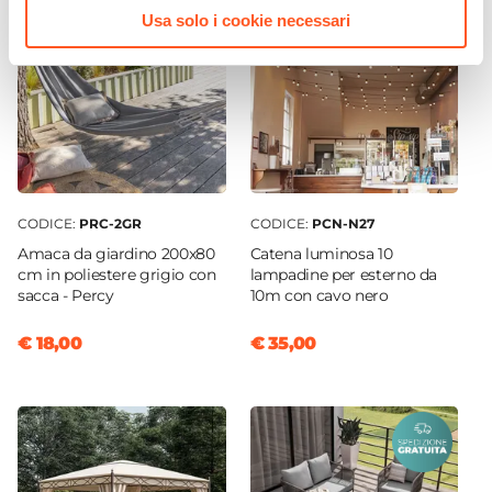
Usa solo i cookie necessari
CODICE:
PRC-2GR
CODICE:
PCN-N27
Amaca da giardino 200x80
Catena luminosa 10
cm in poliestere grigio con
lampadine per esterno da
sacca - Percy
10m con cavo nero
€ 18,00
€ 35,00