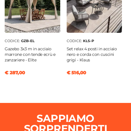
CODICE:
GZB-EL
CODICE:
KLS-P
Gazebo 3x3 m in acciaio
Set relax 4 posti in acciaio
marrone con tende ecrù e
nero e corda con cuscini
zanzariere - Elite
grigi - Klaus
€ 287,00
€ 516,00
SAPPIAMO
SORPRENDERTI