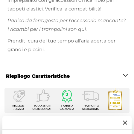
impreparato con gli accessori di ricambio per i
tappeti elastici. Verifica la compatibilità!
Panico da ferragosto per l’accessorio mancante?
I ricambi per i trampolini son qui.
Prenditi cura del tuo tempo all’aria aperta per
grandi e piccini.
Riepilogo Caratteristiche
Caratteristiche
Tipologia
Scaletta
Compatibilità
Trampolino
Ti suggeriamo anche
Compatibilità Serie