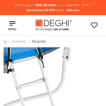
Cerchi aiuto?
0832 156 0529
| Lun - Sab: 9.00 - 17.30 |
Spedizione GRATIS
sopra i
490 euro
MENU
Giardino
Ricambi