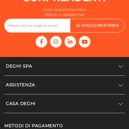
Vuoi ricevere novità e
offerte in anteprima?
SI, VOGLIO RICEVERLE
DEGHI SPA
Accedi/Registrati
ASSISTENZA
Noi siamo Deghi
Politica dei prezzi
Supporto
CASA DEGHI
Lavora con noi
Paga a rate
Diventa fornitore
Località disagiate
Noi Siamo Deghi
Modello organizzativo e codice etico
METODI DI PAGAMENTO
Agevolazioni fiscali
I nostri luoghi