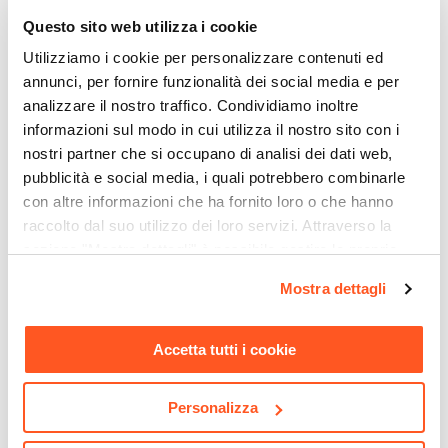
Hip
|
Hop
Questo sito web utilizza i cookie
Dimensioni
Utilizziamo i cookie per personalizzare contenuti ed
67 cm
annunci, per fornire funzionalità dei social media e per
Materiale
analizzare il nostro traffico. Condividiamo inoltre
Acciaio
informazioni sul modo in cui utilizza il nostro sito con i
Colore
nostri partner che si occupano di analisi dei dati web,
pubblicità e social media, i quali potrebbero combinarle
Cromo
con altre informazioni che ha fornito loro o che hanno
Dimensioni Trampolino Compatibile
raccolto dal suo utilizzo dei loro servizi. Attraverso la
180 cm
|
244 cm
sezione "Mostra dettagli" è possibile gestire le proprie
CODICE:
PR12535
CODICE:
HPE-E
opzioni e modificare le preferenze espresse in qualsiasi
Erba sintetica verde
Poltrona sospesa in
Mostra dettagli
economica 1 x 2,5 metri
polycotone ecrù - Hippie
momento. Per maggiori informazioni si invita a leggere la
altezza 35 mm con
nostra
Cookie Policy
.
tappetino drenante
Accetta tutti i cookie
€ 51,00
€ 19,00
Personalizza