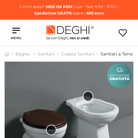
Cerchi aiuto?
0832 156 0529
| Lun - Sab: 9.00 - 17.30 |
Spedizione GRATIS
sopra i
490 euro
MENU
Bagno
Sanitari
Coppia Sanitari
Sanitari a Terra