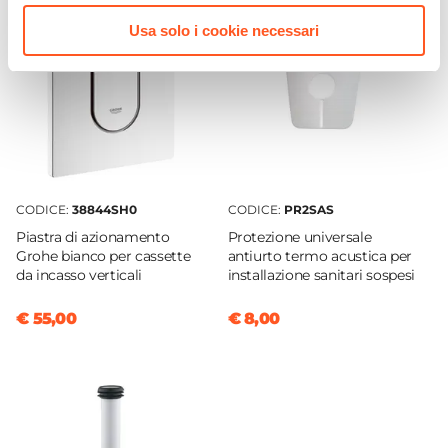
Finitura WC
Usa solo i cookie necessari
Lucida
Brida
Con brida
Altezza WC
40 cm
Larghezza WC
36,5 cm
CODICE:
38844SH0
CODICE:
PR2SAS
Profondità WC
Piastra di azionamento
Protezione universale
46 cm
Grohe bianco per cassette
antiurto termo acustica per
da incasso verticali
installazione sanitari sospesi
Altezza Pavimento-Centro Scarico
18 cm
€ 55,00
€ 8,00
Caratteristiche CopriWC
Tipologia Copri WC
Classico
Materiale Copri WC
Legno