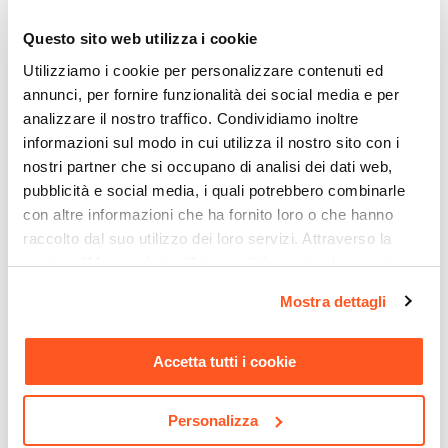
serie di sanitari che ripropone un design di
Londra
Questo sito web utilizza i cookie
intramontabile eleganza attraverso linee e forme
Tipo Di Scarico
uniche e raffinate.
Utilizziamo i cookie per personalizzare contenuti ed
A parete
annunci, per fornire funzionalità dei social media e per
Scarico Traslato
analizzare il nostro traffico. Condividiamo inoltre
No
informazioni sul modo in cui utilizza il nostro sito con i
Copri WC
nostri partner che si occupano di analisi dei dati web,
Incluso
pubblicità e social media, i quali potrebbero combinarle
Curva Tecnica
con altre informazioni che ha fornito loro o che hanno
raccolto dal suo utilizzo dei loro servizi. Attraverso la
Non inclusa
CODICE:
LO006
CODICE:
38863T
sezione "Mostra dettagli" è possibile gestire le proprie
Kit Fissaggio
Sedile copriwc bianco Soft
Cassetta da incasso Grohe
opzioni e modificare le preferenze espresse in qualsiasi
Incluso
Mostra dettagli
Close serie Londra - Simas
con canotto per sanitari
momento. Per maggiori informazioni si invita a leggere la
tradizionali a pavimento o a
Caratteristiche Vaso
nostra
Cookie Policy
.
parete
Materiale WC
Accetta tutti i cookie
Ceramica
€ 133,00
€ 93,00
Colore WC
Personalizza
Bianco