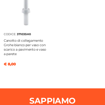
Chiusura Copri WC
Softclose
Finitura Copri WC
Lucida
Colore Copri WC
CODICE:
37103SH0
Noce
Canotto di collegamento
Sgancio Rapido Copri WC
Grohe bianco per vaso con
Si
scarico a pavimento e vaso
a parete
Caratteristiche Bidet
Materiale Bidet
€ 8,00
Ceramica
Colore Bidet
Bianco
Finitura Bidet
Lucida
SAPPIAMO
Altezza Bidet
40 cm