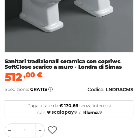
Sanitari tradizionali ceramica con copriwc
SoftClose scarico a muro - Londra di Simas
512
,00
€
Spedizione:
GRATIS
Codice:
LNDRACMS
Paga a rate da
€ 170,66
senza interessi
con
o
quantity
quantity
plus
minus
button
button