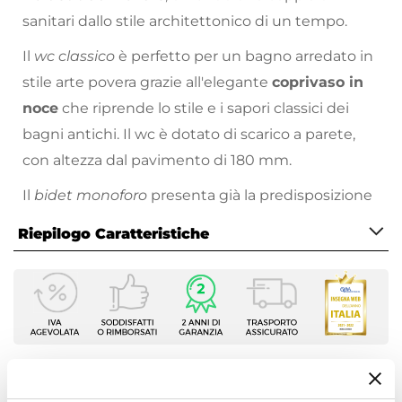
sanitari dallo stile architettonico di un tempo.
Il
wc classico
è perfetto per un bagno arredato in
stile arte povera grazie all'elegante
coprivaso in
noce
che riprende lo stile e i sapori classici dei
bagni antichi. Il wc è dotato di scarico a parete,
con altezza dal pavimento di 180 mm.
Il
bidet monoforo
presenta già la predisposizione
per il montaggio della rubinetteria a 3 fori, senza
Riepilogo Caratteristiche
dover cercare soluzioni alternative e complesse. È
inoltre dotato di brida forata con la possibilità di
Caratteristiche Generali
erogazione dell'acqua direttamente dalla brida
Tipologia
acquistando l'apposita rubinetteria.
Sanitari tradizionali
Colore
Un elegante profilo retrò caratterizzato da curve
Bianco
Ti suggeriamo anche
morbide e sinuose caratterizza questa particolare
Serie