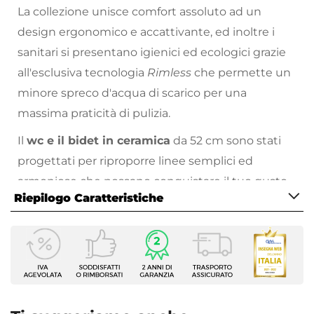
La collezione unisce comfort assoluto ad un
design ergonomico e accattivante, ed inoltre i
sanitari si presentano igienici ed ecologici grazie
all'esclusiva tecnologia
Rimless
che permette un
minore spreco d'acqua di scarico per una
massima praticità di pulizia.
Il
wc e il bidet in ceramica
da 52 cm sono stati
progettati per riproporre linee semplici ed
armoniose che possano conquistare il tuo gusto
Riepilogo Caratteristiche
personale. Il raffinato
sedile copriwc avvolgente
riprende la morbida sagoma del wc sospeso.
Caratteristiche Generali
Tipologia
Sanitari sospesi
Il catalogo di sanitari che puoi sfogliare online,
Serie
propone per te soluzioni sempre nuove ed
Hottis