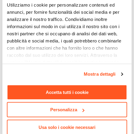
32 cm
Utilizziamo i cookie per personalizzare contenuti ed
Larghezza WC
annunci, per fornire funzionalità dei social media e per
36 cm
analizzare il nostro traffico. Condividiamo inoltre
Profondità WC
informazioni sul modo in cui utilizza il nostro sito con i
52 cm
nostri partner che si occupano di analisi dei dati web,
Diametro Scarico WC
pubblicità e social media, i quali potrebbero combinarle
con altre informazioni che ha fornito loro o che hanno
10,2 cm
raccolto dal suo utilizzo dei loro servizi. Attraverso la
Altezza Pavimento-Centro Scarico
sezione "Mostra dettagli" è possibile gestire le proprie
CODICE:
38863S
CODICE:
38765SH0
22 cm
opzioni e modificare le preferenze espresse in qualsiasi
Grohe Cassetta di scarico
Piastra di azionamento
Interasse Di Montaggio WC
Mostra dettagli
momento. Per maggiori informazioni si invita a leggere la
wc con canotto per sanitari
Grohe bianca installazione
18 cm
sospesi o filomuro
verticale
nostra
Cookie Policy
.
Caratteristiche CopriWC
Accetta tutti i cookie
€ 87,00
€ 49,00
Tipologia Copri WC
Avvolgente
Personalizza
Materiale Copri WC
Termoindurente
Usa solo i cookie necessari
Chiusura Copri WC