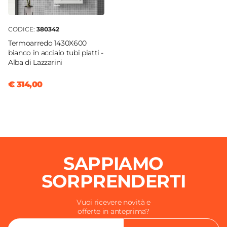
CODICE:
380342
Termoarredo 1430X600
bianco in acciaio tubi piatti -
Alba di Lazzarini
€ 314,00
SAPPIAMO
SORPRENDERTI
Vuoi ricevere novità e
offerte in anteprima?