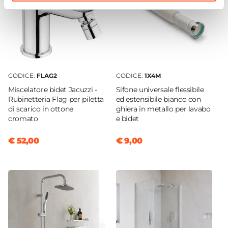
Standard
Colore Copri WC
Bianco
Finitura Copri WC
Lucida
Interasse Copri WC Compatibile
CODICE:
FLAG2
CODICE:
1X4M
15,5 cm
Miscelatore bidet Jacuzzi -
Sifone universale flessibile
Rubinetteria Flag per piletta
ed estensibile bianco con
Caratteristiche Bidet
di scarico in ottone
ghiera in metallo per lavabo
Materiale Bidet
cromato
e bidet
Ceramica
€ 52,00
€ 9,00
Colore Bidet
Bianco
Finitura Bidet
Lucida
Altezza Bidet
32 cm
Larghezza Bidet