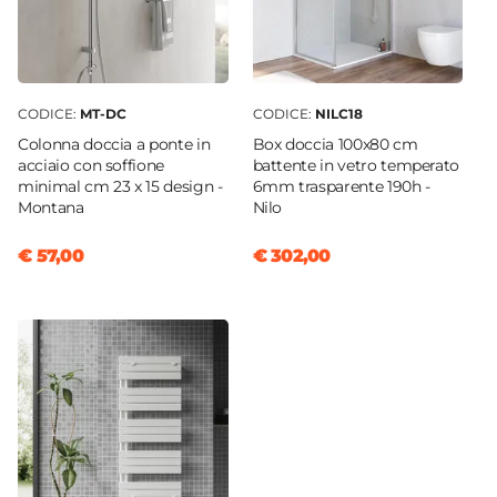
36 cm
Profondità Bidet
52 cm
Foro Bidet
CODICE:
MT-DC
CODICE:
NILC18
Monoforo
Colonna doccia a ponte in
Box doccia 100x80 cm
acciaio con soffione
battente in vetro temperato
Foro Troppopieno
minimal cm 23 x 15 design -
6mm trasparente 190h -
Si
Montana
Nilo
Interasse Montaggio Bidet
€ 57,00
€ 302,00
18 cm
Rubinetteria Bidet
Non inclusa