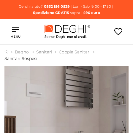
Cerchi aiuto?
0832 156 0529
| Lun - Sab: 9.00 - 17.30 |
Spedizione GRATIS
sopra i
490 euro
MENU
Bagno
Sanitari
Coppia Sanitari
Sanitari Sospesi