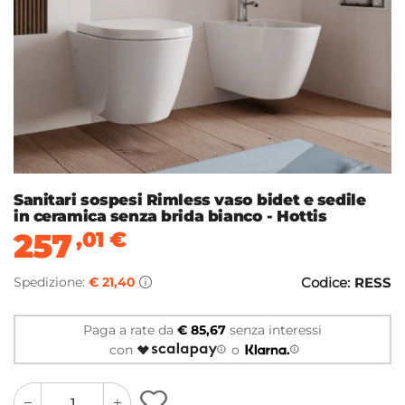
Sanitari sospesi Rimless vaso bidet e sedile
in ceramica senza brida bianco - Hottis
257
,01
€
Spedizione:
€ 21,40
Codice:
RESS
Paga a rate da
€ 85,67
senza interessi
con
o
quantity
quantity