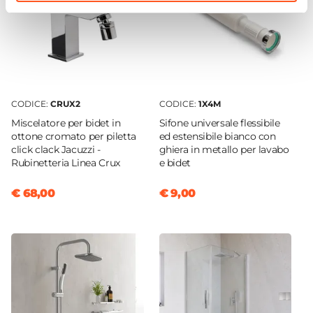
Altezza Pavimento-Centro Scarico
24 cm
Interasse Di Montaggio WC
18 cm
Caratteristiche CopriWC
Tipologia Copri WC
CODICE:
CRUX2
CODICE:
1X4M
Avvolgente
Miscelatore per bidet in
Sifone universale flessibile
ottone cromato per piletta
ed estensibile bianco con
Materiale Copri WC
click clack Jacuzzi -
ghiera in metallo per lavabo
Termoindurente
Rubinetteria Linea Crux
e bidet
Chiusura Copri WC
€ 68,00
€ 9,00
Standard
Colore Copri WC
Bianco
Finitura Copri WC
Lucida
Interasse Copri WC Compatibile
14 cm