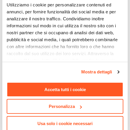
Ceramica
Utilizziamo i cookie per personalizzare contenuti ed
Colore WC
annunci, per fornire funzionalità dei social media e per
Bianco
analizzare il nostro traffico. Condividiamo inoltre
Finitura WC
informazioni sul modo in cui utilizza il nostro sito con i
Lucida
nostri partner che si occupano di analisi dei dati web,
Brida
pubblicità e social media, i quali potrebbero combinarle
con altre informazioni che ha fornito loro o che hanno
Con brida
raccolto dal suo utilizzo dei loro servizi. Attraverso la
Altezza WC
sezione "Mostra dettagli" è possibile gestire le proprie
CODICE:
38863S
CODICE:
38844000
34 cm
opzioni e modificare le preferenze espresse in qualsiasi
Grohe Cassetta di scarico
Placca Grohe per cassetta di
Larghezza WC
Mostra dettagli
momento. Per maggiori informazioni si invita a leggere la
wc con canotto per sanitari
scarico wc verticale Arena
35 cm
sospesi o filomuro
finitura cromata
nostra
Cookie Policy
.
Profondità WC
Accetta tutti i cookie
€ 87,00
€ 67,00
55 cm
Portata L/min
Personalizza
3 L/min
Diametro Scarico WC
Usa solo i cookie necessari
10 cm