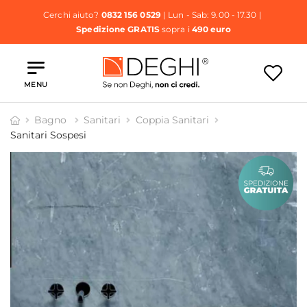
Cerchi aiuto?
0832 156 0529
| Lun - Sab: 9.00 - 17.30 |
Spedizione GRATIS
sopra i
490 euro
MENU
Bagno
Sanitari
Coppia Sanitari
Sanitari Sospesi