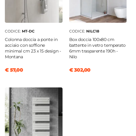
Caratteristiche Bidet
Materiale Bidet
Ceramica
Colore Bidet
CODICE:
MT-DC
CODICE:
NILC18
Bianco
Colonna doccia a ponte in
Box doccia 100x80 cm
acciaio con soffione
battente in vetro temperato
Finitura Bidet
minimal cm 23 x 15 design -
6mm trasparente 190h -
Lucida
Montana
Nilo
Altezza Bidet
€ 57,00
€ 302,00
25 cm
Larghezza Bidet
35 cm
Profondità Bidet
55 cm
Foro Bidet
Monoforo
Foro Troppopieno