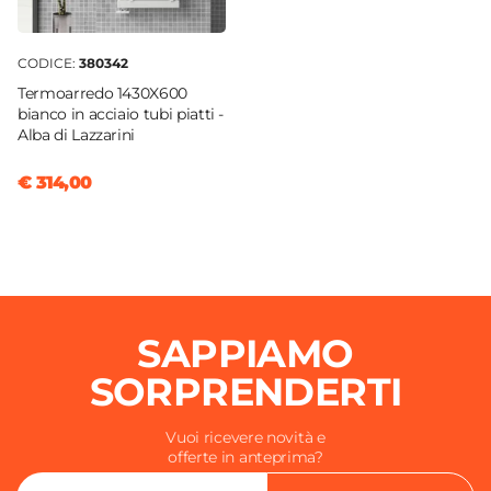
Si
Interasse Montaggio Bidet
18 cm
CODICE:
380342
Rubinetteria Bidet
Termoarredo 1430X600
bianco in acciaio tubi piatti -
Non inclusa
Alba di Lazzarini
€ 314,00
SAPPIAMO
SORPRENDERTI
Vuoi ricevere novità e
offerte in anteprima?