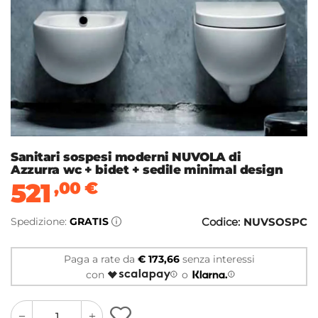
Sanitari sospesi moderni NUVOLA di
Azzurra wc + bidet + sedile minimal design
521
,00
€
Spedizione:
GRATIS
Codice:
NUVSOSPC
Paga a rate da
€ 173,66
senza interessi
con
o
quantity
quantity