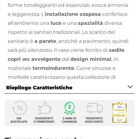
forme tondeggianti ed essenziali, evoca armonia
e leggerezza. L'
installazione sospesa
conferisce
all'ambiente una
luce
e una
spazialità
diversa
rispetto ai sanitari tradizionali. Lo scarico del
sanitario è
a parete
, anzichè a pavimento, quindi
sarà più silenzioso. Il vaso viene fornito di
sedile
copri wc avvolgente
dal
design minimal
, in
materiale
termoindurente
. Curve sinuose e
morbide caratterizzano questa collezione di
sanitari Azzurra, con
vasca ampia e profonda
. Il
Riepilogo Caratteristiche
bidet è fornito di foro predisposto per la
Caratteristiche Generali
rubinetteria e di foro del
troppopieno
. La
Tipologia
collezione rientra anche nel progetto
Water
Sanitari sospesi
Saving
che mette al primo posto l'emergenza
Serie
idrica. Considerando che il 20% dei consumi
Nuvola