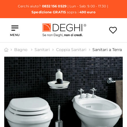
Cerchi aiuto?
0832 156 0529
| Lun - Sab: 9.00 - 17.30 |
Spedizione GRATIS
sopra i
490 euro
MENU
Bagno
Sanitari
Coppia Sanitari
Sanitari a Terra