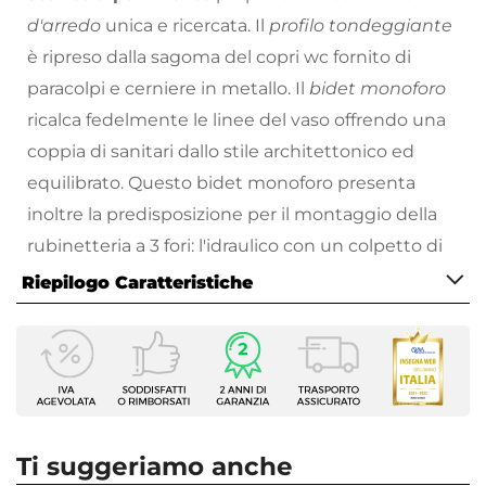
d'arredo
unica e ricercata. Il
profilo tondeggiante
è ripreso dalla sagoma del copri wc fornito di
paracolpi e cerniere in metallo. Il
bidet monoforo
ricalca fedelmente le linee del vaso offrendo una
coppia di sanitari dallo stile architettonico ed
equilibrato. Questo bidet monoforo presenta
inoltre la predisposizione per il montaggio della
rubinetteria a 3 fori: l'idraulico con un colpetto di
martello può facilmente aprire gli altri 2 fori senza
Riepilogo Caratteristiche
dover cercare soluzioni alternative complesse.
Caratteristiche Generali
Il nostro catalogo di sanitari propone soluzioni
Tipologia
che sappiano rispondere alle tue esigenze
Sanitari tradizionali
personali, al fine di portare nella tua casa i sanitari
Colore
che hai sempre sognato.
Bianco
Ti suggeriamo anche
Serie