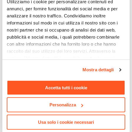
Utilizziamo i cookie per personalizzare contenuti ed
Finitura WC
annunci, per fornire funzionalità dei social media e per
Lucida
analizzare il nostro traffico. Condividiamo inoltre
Brida
informazioni sul modo in cui utilizza il nostro sito con i
Con brida
nostri partner che si occupano di analisi dei dati web,
Altezza WC
pubblicità e social media, i quali potrebbero combinarle
42 cm
con altre informazioni che ha fornito loro o che hanno
Larghezza WC
raccolto dal suo utilizzo dei loro servizi. Attraverso la
CODICE:
38863000
CODICE:
GRSP2
36,5 cm
sezione "Mostra dettagli" è possibile gestire le proprie
Cassetta di sciacquo per wc
Sistema di scarico Grohe
opzioni e modificare le preferenze espresse in qualsiasi
Profondità WC
Mostra dettagli
80 mm GROHE con
Skate AIR per cassette di
momento. Per maggiori informazioni si invita a leggere la
55 cm
montaggio a incasso a
scarico con placca di
nostra
Cookie Policy
.
risparmio idrico
comando
Distanza Muro-Centro Scarico
Accetta tutti i cookie
8,5 cm
€ 102,00
€ 112,00
Caratteristiche CopriWC
Tipologia Copri WC
Personalizza
Classico
Materiale Copri WC
Usa solo i cookie necessari
Poliestere