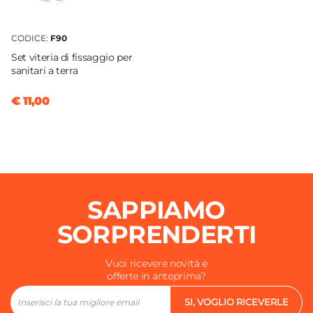
CODICE:
F90
Set viteria di fissaggio per
sanitari a terra
€ 11,00
SAPPIAMO
SORPRENDERTI
Vuoi ricevere novità e
offerte in anteprima?
SI, VOGLIO RICEVERLE