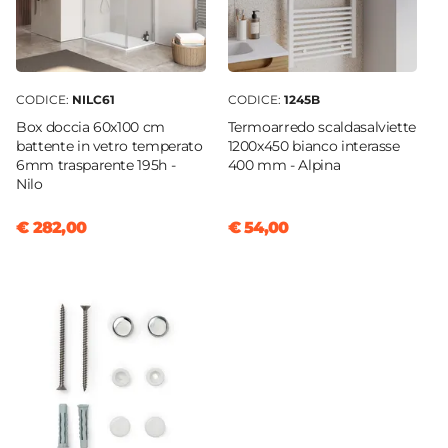
Profondità Bidet
57 cm
Foro Bidet
CODICE:
NILC61
CODICE:
1245B
Monoforo
|
Predisposizione tre fori
Box doccia 60x100 cm
Termoarredo scaldasalviette
Foro Troppopieno
battente in vetro temperato
1200x450 bianco interasse
Si
6mm trasparente 195h -
400 mm - Alpina
Nilo
Rubinetteria Bidet
Non inclusa
€ 282,00
€ 54,00