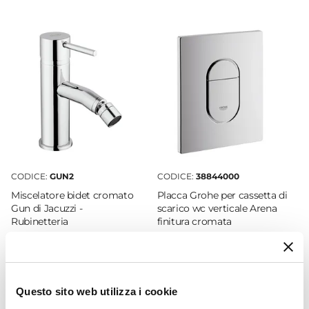
Arcade
Linee vintage senza tempo sono garanzia di
Tipo Di Scarico
robustezza e affidabilità nel bagno
A pavimento
contemporaneo. Scopri subito la collezione
Scarico Traslato
Arcade!
No
Copri WC
Incluso
Curva Tecnica
Non inclusa
CODICE:
GUN2
CODICE:
38844000
Kit Fissaggio
Miscelatore bidet cromato
Placca Grohe per cassetta di
Incluso
Gun di Jacuzzi -
scarico wc verticale Arena
Rubinetteria
finitura cromata
Caratteristiche Vaso
Materiale WC
€ 54,00
€ 67,00
Ceramica
Colore WC
Questo sito web utilizza i cookie
Bianco