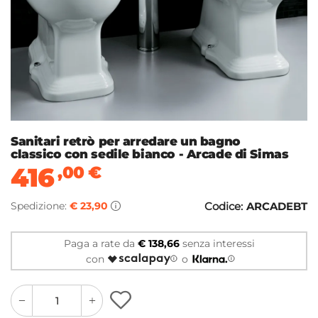
Sanitari retrò per arredare un bagno
classico con sedile bianco - Arcade di Simas
416
,00
€
Spedizione:
€ 23,90
Codice:
ARCADEBT
Paga a rate da
€ 138,66
senza interessi
con
o
quantity
quantity
plus
minus
button
button