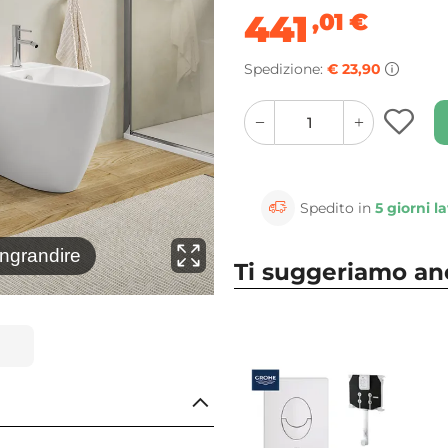
441
,01
€
Spedizione:
€ 23,90
quantity
quantity
plus
minus
button
button
Spedito in
5 giorni la
⚲
ingrandire
Clicca 
Ti suggeriamo a