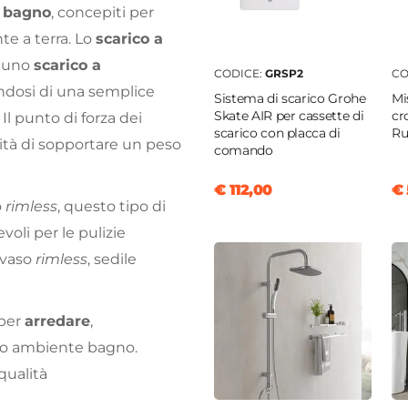
 bagno
, concepiti per
te a terra. Lo
scarico a
n uno
scarico a
CODICE:
GRSP2
CO
endosi di una semplice
Sistema di scarico Grohe
Mi
Skate AIR per cassette di
cr
l punto di forza dei
scarico con placca di
Ru
acità di sopportare un peso
comando
€ 112,00
€ 
o
rimless
, questo tipo di
voli per le pulizie
 vaso
rimless
, sedile
 per
arredare
,
tuo ambiente bagno.
qualità