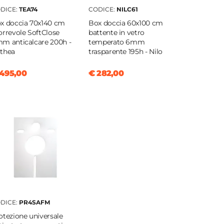
DICE:
TEA74
CODICE:
NILC61
x doccia 70x140 cm
Box doccia 60x100 cm
orrevole SoftClose
battente in vetro
m anticalcare 200h -
temperato 6mm
thea
trasparente 195h - Nilo
495,00
€ 282,00
DICE:
PR4SAFM
otezione universale