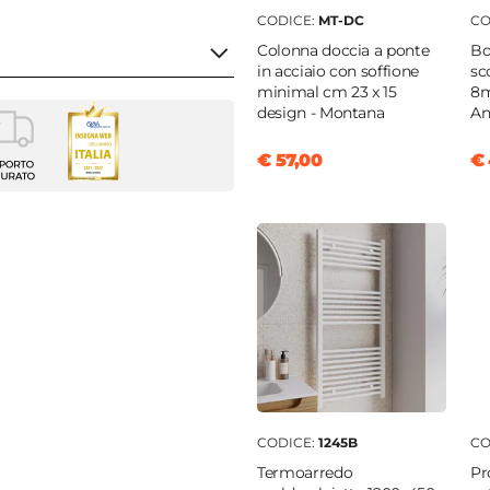
CODICE:
MT-DC
CO
Colonna doccia a ponte
Bo
in acciaio con soffione
sc
minimal cm 23 x 15
8m
design - Montana
An
ri filomuro
€ 57,00
€ 
o
azio
te
|
A pavimento
o
clusa
cluso
ica
CODICE:
1245B
CO
o
Termoarredo
Pr