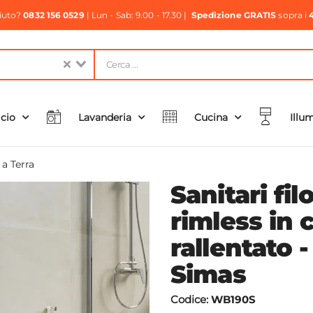
aiuto?
0832 156 0529
| Lun - Sab: 9.00 - 17.30 |
Spedizione GRATIS
sopra i
icio
Lavanderia
Cucina
Illu
 a Terra
Sanitari fi
rimless in 
rallentato 
Simas
Codice:
WB190S