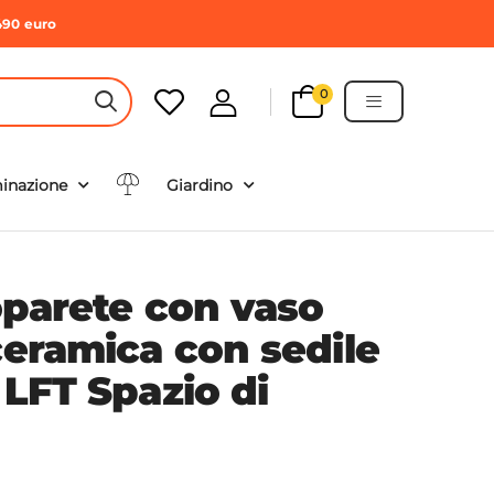
490 euro
0
HEADER SEARCH BUTTON
minazione
Giardino
loparete con vaso
ceramica con sedile
- LFT Spazio di