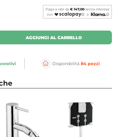
Paga a rate da
€ 147,00
senza interessi
con
o
AGGIUNGI AL CARRELLO
vorativi
Disponibilità
84 pezzi
⚲
per ingrandire
Cli
nche