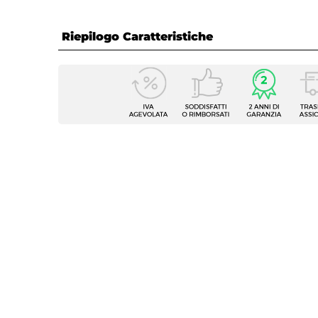
Riepilogo Caratteristiche
Caratteristiche Generali
Tipologia
Sanita
Colore
Bianc
Serie
LTF Sp
Tipo Di Scarico
A pare
Scarico Traslato
No
Copri WC
Inclus
Curva Tecnica
Non in
Kit Fissaggio
Non in
Caratteristiche Vaso
Materiale WC
Ceram
Colore WC
Bianc
Finitura WC
Lucida