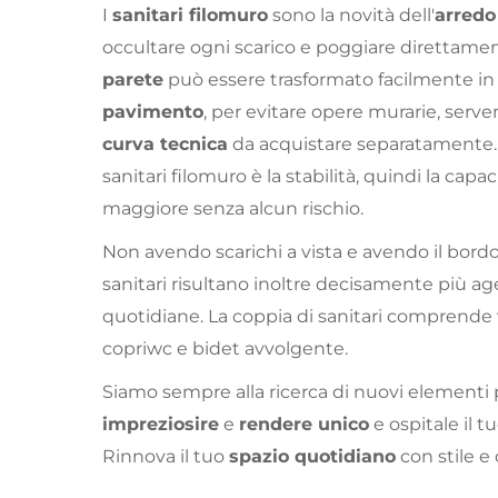
I
sanitari filomuro
sono la novità dell'
arredo
occultare ogni scarico e poggiare direttamen
parete
può essere trasformato facilmente i
pavimento
, per evitare opere murarie, serv
curva tecnica
da acquistare separatamente. I
sanitari filomuro è la stabilità, quindi la cap
maggiore senza alcun rischio.
Non avendo scarichi a vista e avendo il bord
sanitari risultano inoltre decisamente più age
quotidiane. La coppia di sanitari comprende
copriwc e bidet avvolgente.
Siamo sempre alla ricerca di nuovi elementi
impreziosire
e
rendere unico
e ospitale il 
Rinnova il tuo
spazio quotidiano
con stile e 