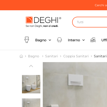
Cerchi 
Tutti
Bagno
Interno
Uff
Bagno
Sanitari
Coppia Sanitari
Sanitari