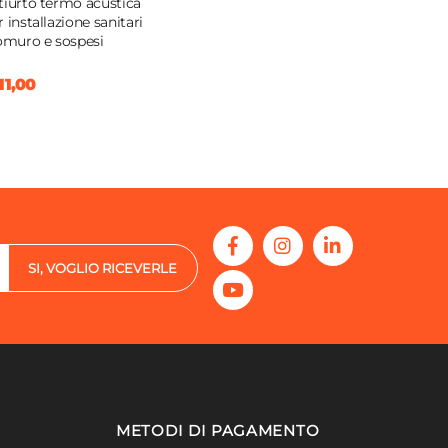
tiurto termo acustica
r installazione sanitari
lomuro e sospesi
11,00
SI, VOGLIO RICEVERLE
METODI DI PAGAMENTO