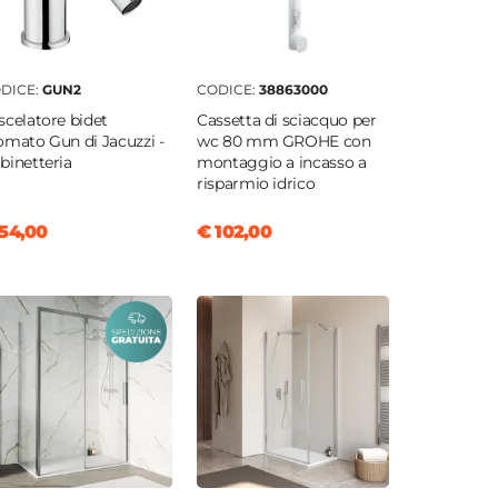
DICE:
GUN2
CODICE:
38863000
scelatore bidet
Cassetta di sciacquo per
omato Gun di Jacuzzi -
wc 80 mm GROHE con
binetteria
montaggio a incasso a
risparmio idrico
54,00
€ 102,00