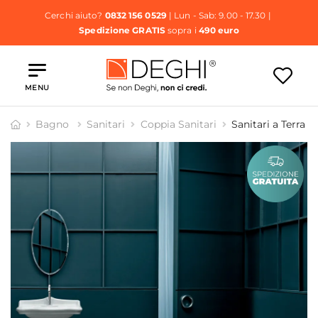
Cerchi aiuto?
0832 156 0529
| Lun - Sab: 9.00 - 17.30 |
Spedizione GRATIS
sopra i
490 euro
MENU
Bagno
Sanitari
Coppia Sanitari
Sanitari a Terra