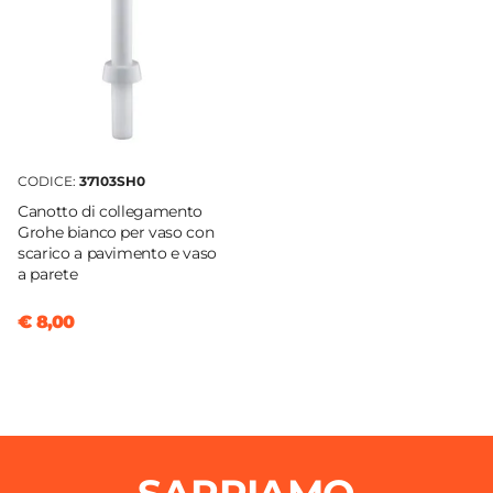
Colore Copri WC
Bianco
Interasse Copri WC Compatibile
15 cm
Tipologia Cerniere Copri WC
Per fori passanti
CODICE:
37103SH0
Caratteristiche Bidet
Canotto di collegamento
Materiale Bidet
Grohe bianco per vaso con
Ceramica
scarico a pavimento e vaso
a parete
Colore Bidet
Bianco
€ 8,00
Finitura Bidet
Lucida
Altezza Bidet
41 cm
Larghezza Bidet
36,5 cm