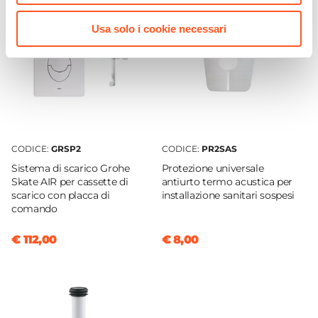
Brida
Con brida
Usa solo i cookie necessari
Altezza WC
41 cm
Larghezza WC
38 cm
Profondità WC
53 cm
CODICE:
GRSP2
CODICE:
PR2SAS
Distanza Muro-Centro Scarico
Sistema di scarico Grohe
Protezione universale
16 cm
Skate AIR per cassette di
antiurto termo acustica per
scarico con placca di
installazione sanitari sospesi
Caratteristiche CopriWC
comando
Tipologia Copri WC
Classico
€ 112,00
€ 8,00
Materiale Copri WC
Legno MDF
Finitura Copri WC
Lucida