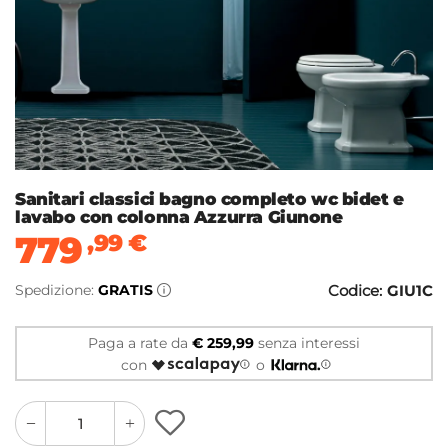
Sanitari classici bagno completo wc bidet e
lavabo con colonna Azzurra Giunone
779
,99
€
Spedizione:
GRATIS
Codice:
GIU1C
Paga a rate da
€ 259,99
senza interessi
con
o
quantity
quantity
plus
minus
button
button