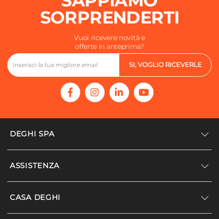
SAPPIAMO
SORPRENDERTI
Profondità Bidet
58 cm
Vuoi ricevere novità e
Foro Bidet
offerte in anteprima?
Monoforo
Foro Troppopieno
SI, VOGLIO RICEVERLE
Si
Rubinetteria Bidet
Non inclusa
DEGHI SPA
Accedi/Registrati
ASSISTENZA
Noi siamo Deghi
Politica dei prezzi
Supporto
CASA DEGHI
Lavora con noi
Paga a rate