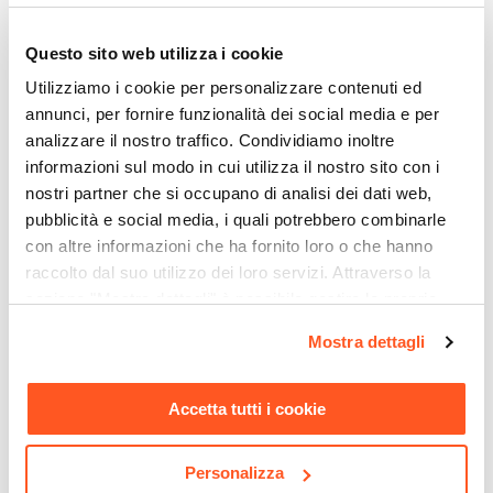
Giunone
Questo sito web utilizza i cookie
Tipo Di Scarico
A pavimento
Utilizziamo i cookie per personalizzare contenuti ed
annunci, per fornire funzionalità dei social media e per
Scarico Traslato
analizzare il nostro traffico. Condividiamo inoltre
No
informazioni sul modo in cui utilizza il nostro sito con i
Copri WC
nostri partner che si occupano di analisi dei dati web,
Incluso
pubblicità e social media, i quali potrebbero combinarle
Caratteristiche
con altre informazioni che ha fornito loro o che hanno
Con lavabo con colonna
raccolto dal suo utilizzo dei loro servizi. Attraverso la
CODICE:
38863T
CODICE:
38863000
Caratteristiche Vaso
sezione "Mostra dettagli" è possibile gestire le proprie
Cassetta da incasso Grohe
Cassetta di sciacquo per wc
Materiale WC
opzioni e modificare le preferenze espresse in qualsiasi
con canotto per sanitari
80 mm GROHE con
Mostra dettagli
Ceramica
momento. Per maggiori informazioni si invita a leggere la
tradizionali a pavimento o a
montaggio a incasso a
parete
risparmio idrico
nostra
Cookie Policy
.
Colore WC
Accetta tutti i cookie
Bianco
€ 93,00
€ 102,00
Finitura WC
Lucida
Personalizza