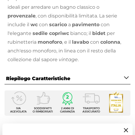
ideali per arredare un bagno classico o
provenzale
, con disponibilità limitata. La serie
include il
wc
con
scarico
a
pavimento
con
l'elegante
sedile copriwc
bianco; il
bidet
per
rubinetteria
monoforo
, e il
lavabo
con
colonna
,
anch'esso monoforo, in linea con il resto della
collezione dal sapore
vintage
.
Riepilogo Caratteristiche
Il nostro catalogo prodotti propone una linea di
sanitari vintage
caratterizzati da linee classiche
Caratteristiche Generali
adatte per essere inserite in bagni classici o retrò.
Tipologia
Lo stile classico viene riscoperto con materiali
Sanitari tradizionali
moderni e tecniche innovative di produzione.
Colore
Bianco
Ti suggeriamo anche
Serie