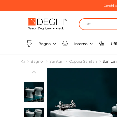
Cerchi 
Tutti
Bagno
Interno
Uff
Bagno
Sanitari
Coppia Sanitari
Sanitari