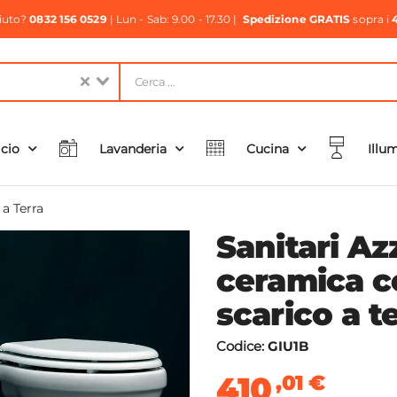
aiuto?
0832 156 0529
| Lun - Sab: 9.00 - 17.30 |
Spedizione GRATIS
sopra i
icio
Lavanderia
Cucina
Illu
 a Terra
Sanitari Az
ceramica c
scarico a t
Codice:
GIU1B
410
,01
€