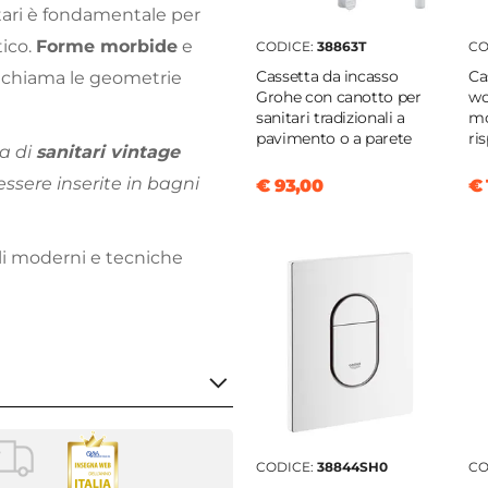
itari è fondamentale per
tico.
Forme morbide
e
CODICE:
38863T
CO
Cassetta da incasso
Ca
ichiama le geometrie
Grohe con canotto per
wc
sanitari tradizionali a
mo
pavimento o a parete
ri
ea di
sanitari vintage
essere inserite in bagni
€ 93,00
€ 
ali moderni e tecniche
CODICE:
38844SH0
CO
i tradizionali