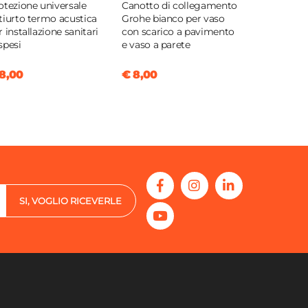
otezione universale
Canotto di collegamento
tiurto termo acustica
Grohe bianco per vaso
r installazione sanitari
con scarico a pavimento
spesi
e vaso a parete
8,00
€ 8,00
SI, VOGLIO RICEVERLE