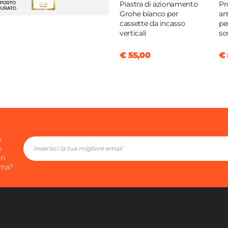
Piastra di azionamento
Pr
o
Grohe bianco per
an
ne
cassette da incasso
pe
verticali
so
imento
€ 55,00
€ 
o
ica
o
ida
e
e
in
ima?
 MDF