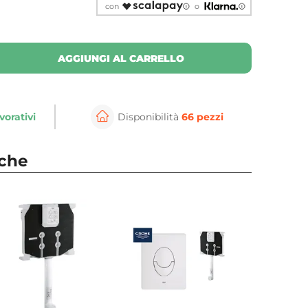
con
o
AGGIUNGI AL CARRELLO
vorativi
Disponibilità
66 pezzi
nche
⚲
per ingrandire
Cli