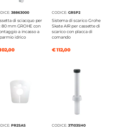
DICE:
38863000
CODICE:
GRSP2
ssetta di sciacquo per
Sistema di scarico Grohe
 80 mm GROHE con
Skate AIR per cassette di
ntaggio a incasso a
scarico con placca di
sparmio idrico
comando
102,00
€ 112,00
DICE:
PR2SAS
CODICE:
37103SH0