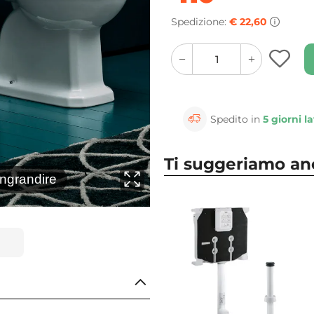
Spedizione:
€ 22,60
quantity
quantity
plus
minus
button
button
Spedito in
5 giorni la
Ti suggeriamo a
⚲
ingrandire
Clicca 