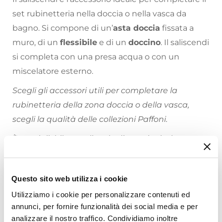
set rubinetteria nella doccia o nella vasca da
bagno. Si compone di un’
asta doccia
fissata a
muro, di un
flessibile
e di un
doccino
. Il saliscendi
si completa con una presa acqua o con un
miscelatore esterno.
Scegli gli accessori utili per completare la
rubinetteria della zona doccia o della vasca,
scegli la qualità delle collezioni Paffoni.
È consigliabile scegliere le dimensioni e la
tipologia degli accessori tecnici a seconda del
tipo di box doccia o della vasca in cui è prevista
Questo sito web utilizza i cookie
l’installazione.
Utilizziamo i cookie per personalizzare contenuti ed
Riepilogo Caratteristiche
annunci, per fornire funzionalità dei social media e per
analizzare il nostro traffico. Condividiamo inoltre