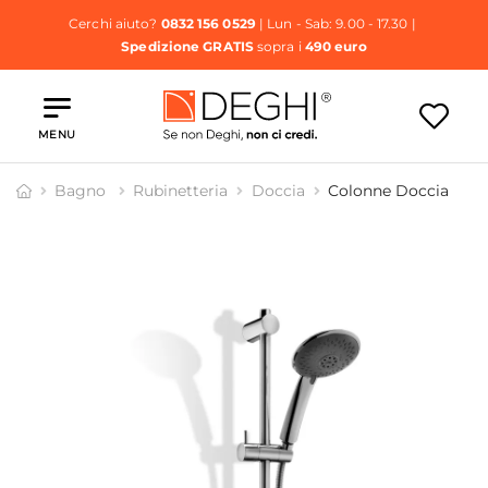
Cerchi aiuto?
0832 156 0529
| Lun - Sab: 9.00 - 17.30 |
Spedizione GRATIS
sopra i
490 euro
MENU
Bagno
Rubinetteria
Doccia
Colonne Doccia