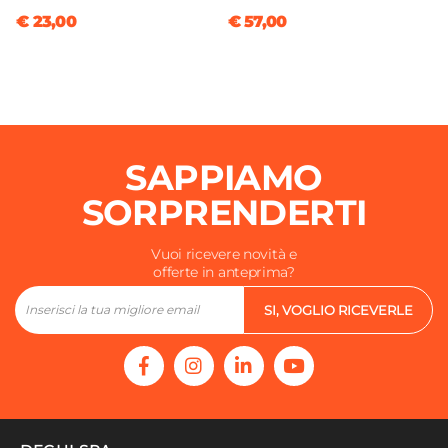
€ 23,00
€ 57,00
SAPPIAMO
SORPRENDERTI
Vuoi ricevere novità e
offerte in anteprima?
SI, VOGLIO RICEVERLE