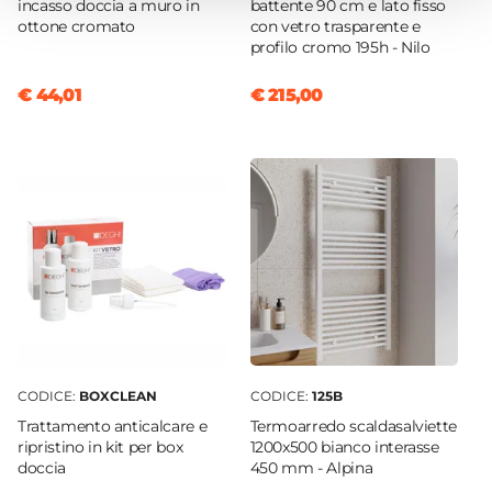
incasso doccia a muro in
battente 90 cm e lato fisso
Caratteristiche
ottone cromato
con vetro trasparente e
profilo cromo 195h - Nilo
Flessibile
|
Multigetto
|
Duplex
Altezza
€ 44,01
€ 215,00
73 cm
Interasse Supporti A Muro
69,2 cm
Sezione Attacchi A Muro
Ø 3,65 cm
Materiale Doccino
ABS
Materiale Flessibile
Metallo
Sezione Asta
CODICE:
BOXCLEAN
CODICE:
125B
Ø 2,05 cm
Trattamento anticalcare e
Termoarredo scaldasalviette
ripristino in kit per box
1200x500 bianco interasse
doccia
450 mm - Alpina