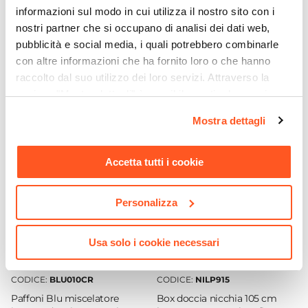
Caratteristiche
informazioni sul modo in cui utilizza il nostro sito con i
Tipologia
nostri partner che si occupano di analisi dei dati web,
pubblicità e social media, i quali potrebbero combinarle
Saliscendi
con altre informazioni che ha fornito loro o che hanno
Marca
raccolto dal suo utilizzo dei loro servizi. Attraverso la
Paffoni
Ti suggeriamo anche
sezione "Mostra dettagli" è possibile gestire le proprie
Serie
opzioni e modificare le preferenze espresse in qualsiasi
Prestige
Mostra dettagli
momento. Per maggiori informazioni si invita a leggere la
Colore
nostra
Cookie Policy
.
Cromo
Accetta tutti i cookie
Installazione
A muro
|
Esterna
Personalizza
Materiale
Metallo
Usa solo i cookie necessari
Miscelatore
Escluso
CODICE:
BLU010CR
CODICE:
NILP915
Doccino
Paffoni Blu miscelatore
Box doccia nicchia 105 cm
Incluso