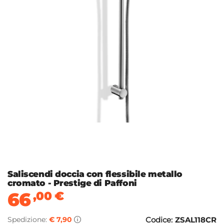
Saliscendi doccia con flessibile metallo
cromato - Prestige di Paffoni
66
,00
€
Spedizione:
€ 7,90
Codice:
ZSAL118CR