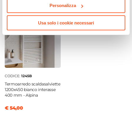
Personalizza
Level
Colore
Usa solo i cookie necessari
Cromo
Installazione
A muro
|
Esterna
Materiale
Ottone
Miscelatore
Escluso
CODICE:
1245B
Doccino
Termoarredo scaldasalviette
Incluso
1200x450 bianco interasse
Attacchi
400 mm - Alpina
1/2"G
€ 54,00
Caratteristiche
Portasapone
|
Flessibile
|
Duplex
Altezza