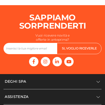
68,5 cm
Interasse Supporti A Muro
SAPPIAMO
65 cm
Sezione Attacchi A Muro
SORPRENDERTI
Ø 2,5 cm
Materiale Doccino
Vuoi ricevere novità e
offerte in anteprima?
Metallo
Materiale Flessibile
SI, VOGLIO RICEVERLE
Metallo
Sezione Asta
3 x 1,5 cm
DEGHI SPA
Accedi/Registrati
ASSISTENZA
Noi siamo Deghi