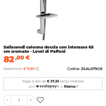
Saliscendi colonna doccia con interasse 65
cm cromato - Level di Paffoni
82
,00
€
Spedizione:
€ 11,90
Codice:
ZSAL079CR
Paga a rate da
€ 27,33
senza interessi
con
o
quantity
quantity
plus
minus
button
button