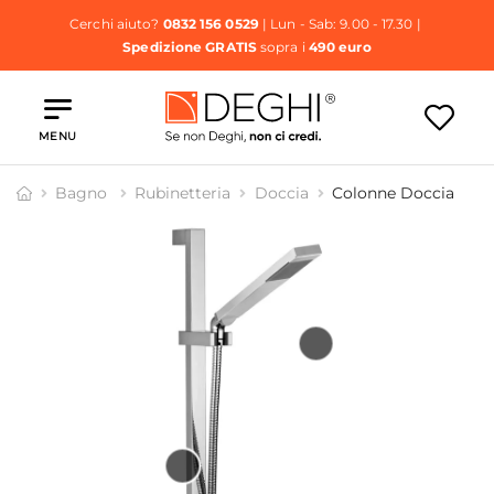
Cerchi aiuto?
0832 156 0529
| Lun - Sab: 9.00 - 17.30 |
Spedizione GRATIS
sopra i
490 euro
MENU
Bagno
Rubinetteria
Doccia
Colonne Doccia