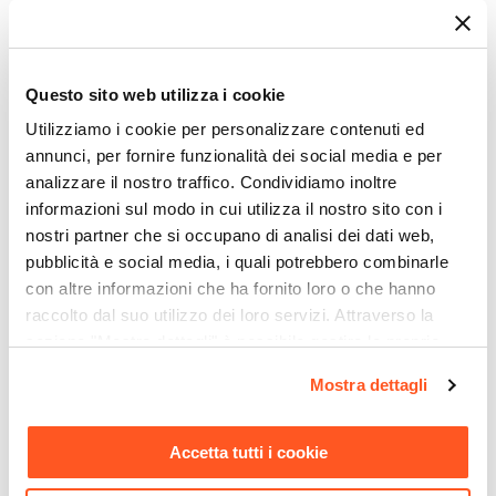
Completa la rubinetteria della zona doccia o
della vasca, scegli la qualità delle collezioni
Questo sito web utilizza i cookie
Paffoni.
Utilizziamo i cookie per personalizzare contenuti ed
È consigliabile scegliere le dimensioni e la
annunci, per fornire funzionalità dei social media e per
tipologia degli accessori tecnici a seconda del
analizzare il nostro traffico. Condividiamo inoltre
tipo di box doccia o della vasca in cui è prevista
informazioni sul modo in cui utilizza il nostro sito con i
nostri partner che si occupano di analisi dei dati web,
l’installazione.
pubblicità e social media, i quali potrebbero combinarle
Riepilogo Caratteristiche
con altre informazioni che ha fornito loro o che hanno
raccolto dal suo utilizzo dei loro servizi. Attraverso la
sezione "Mostra dettagli" è possibile gestire le proprie
Caratteristiche
opzioni e modificare le preferenze espresse in qualsiasi
Tipologia
Mostra dettagli
momento. Per maggiori informazioni si invita a leggere la
Colonna Doccia
nostra
Cookie Policy
.
Marca
Accetta tutti i cookie
Paffoni
Ti suggeriamo anche
Serie