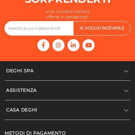
Vuoi ricevere novità e
offerte in anteprima?
SI, VOGLIO RICEVERLE
DEGHI SPA
Accedi/Registrati
ASSISTENZA
Noi siamo Deghi
Politica dei prezzi
Supporto
CASA DEGHI
Lavora con noi
Paga a rate
Diventa fornitore
Località disagiate
Noi Siamo Deghi
Modello organizzativo e codice etico
METODI DI PAGAMENTO
Agevolazioni fiscali