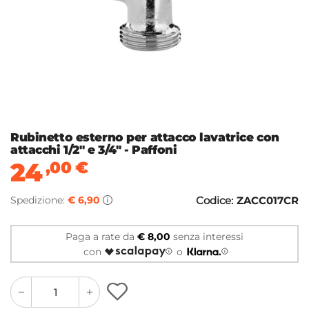
Rubinetto esterno per attacco lavatrice con
attacchi 1/2" e 3/4" - Paffoni
24
,00
€
Spedizione:
€ 6,90
Codice:
ZACC017CR
Paga a rate da
€ 8,00
senza interessi
con
o
quantity
quantity
plus
minus
button
button