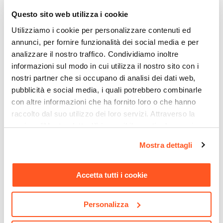
1/2" G
|
3/4"
Questo sito web utilizza i cookie
Colore
Cromo
Utilizziamo i cookie per personalizzare contenuti ed
Finitura
annunci, per fornire funzionalità dei social media e per
analizzare il nostro traffico. Condividiamo inoltre
Cromata
informazioni sul modo in cui utilizza il nostro sito con i
Marca
nostri partner che si occupano di analisi dei dati web,
Paffoni
pubblicità e social media, i quali potrebbero combinarle
Materiale
con altre informazioni che ha fornito loro o che hanno
Ottone
raccolto dal suo utilizzo dei loro servizi. Attraverso la
CODICE:
KIT-LAVP
CODICE:
KIT-LAV2
sezione "Mostra dettagli" è possibile gestire le proprie
Kit scarico universale per
Scarico universale per
opzioni e modificare le preferenze espresse in qualsiasi
lavatoio con sifone piletta
lavatoio completo di sifone
Mostra dettagli
momento. Per maggiori informazioni si invita a leggere la
troppopieno in materiale
piletta e troppopieno in
plastico
materiale plastico
nostra
Cookie Policy
.
Accetta tutti i cookie
€ 8,00
€ 9,00
Personalizza