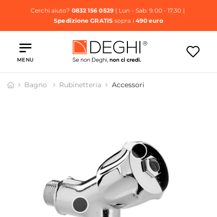
Cerchi aiuto?
0832 156 0529
| Lun - Sab: 9.00 - 17.30 |
Spedizione GRATIS
sopra i
490 euro
MENU
Bagno
Rubinetteria
Accessori