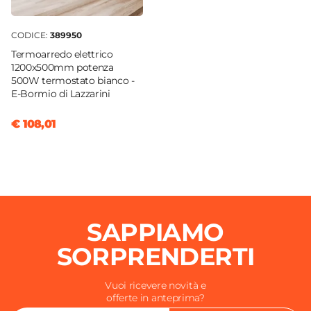
CODICE:
389950
Termoarredo elettrico
1200x500mm potenza
500W termostato bianco -
E-Bormio di Lazzarini
€ 108,01
SAPPIAMO
SORPRENDERTI
Vuoi ricevere novità e
offerte in anteprima?