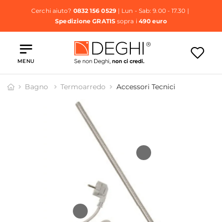
Cerchi aiuto?
0832 156 0529
| Lun - Sab: 9.00 - 17.30 |
Spedizione GRATIS
sopra i
490 euro
MENU
Bagno
Termoarredo
Accessori Tecnici