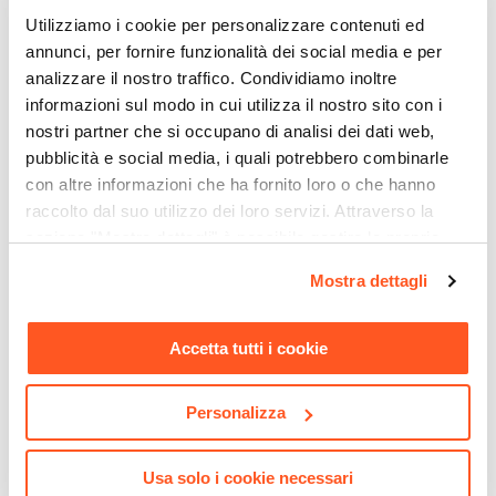
Utilizziamo i cookie per personalizzare contenuti ed
annunci, per fornire funzionalità dei social media e per
analizzare il nostro traffico. Condividiamo inoltre
informazioni sul modo in cui utilizza il nostro sito con i
nostri partner che si occupano di analisi dei dati web,
pubblicità e social media, i quali potrebbero combinarle
CODICE:
382930
CODICE:
382932
con altre informazioni che ha fornito loro o che hanno
Termoarredo 1600x500 mm
Termoarredo 1785x500 mm
raccolto dal suo utilizzo dei loro servizi. Attraverso la
bianco dritto attacco
potenza 700W bianco -
centrale - Bolzano di
Bolzano di Lazzarini
sezione "Mostra dettagli" è possibile gestire le proprie
Lazzarini
opzioni e modificare le preferenze espresse in qualsiasi
Mostra dettagli
momento. Per maggiori informazioni si invita a leggere la
€ 66,00
€ 72,00
nostra
Cookie Policy
.
Accetta tutti i cookie
Personalizza
Usa solo i cookie necessari