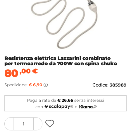
Resistenza elettrica Lazzarini combinato
per termoarredo da 700W con spina shuko
80
,00
€
Spedizione:
€ 6,90
Codice:
385989
Paga a rate da
€ 26,66
senza interessi
con
o
quantity
quantity
plus
minus
button
button