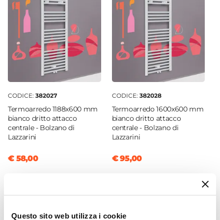
Lazzarini
Colore
Bianco
Wattaggio
700 W
Spina Shuko
Inclusa
CODICE:
382027
CODICE:
382028
Termoarredo 1188x600 mm
Termoarredo 1600x600 mm
bianco dritto attacco
bianco dritto attacco
centrale - Bolzano di
centrale - Bolzano di
Lazzarini
Lazzarini
€ 58,00
€ 95,00
Questo sito web utilizza i cookie