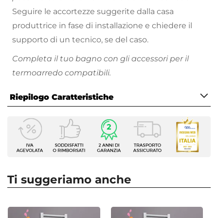
Seguire le accortezze suggerite dalla casa
produttrice in fase di installazione e chiedere il
supporto di un tecnico, se del caso.
Completa il tuo bagno con gli accessori per il
termoarredo compatibili.
Riepilogo Caratteristiche
Caratteristiche
Tipologia
Resistenza elettrica
Compatibilità
Termoarredo combinato
Ti suggeriamo anche
Compatibilità Marca
Lazzarini
Marca