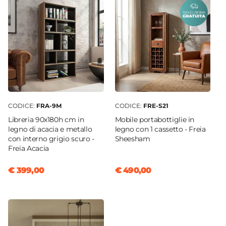
CODICE:
FRA-9M
CODICE:
FRE-S21
Libreria 90x180h cm in
Mobile portabottiglie in
legno di acacia e metallo
legno con 1 cassetto - Freia
con interno grigio scuro -
Sheesham
Freia Acacia
€ 399,00
€ 490,00