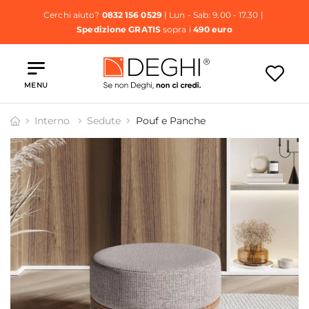
Cerchi aiuto?
0832 156 0529
| Lun - Sab: 9.00 - 17.30 |
Spedizione GRATIS
sopra i
490 euro
MENU
Interno
Sedute
Pouf e Panche