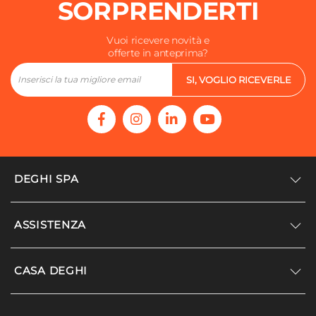
SORPRENDERTI
Vuoi ricevere novità e
offerte in anteprima?
SI, VOGLIO RICEVERLE
DEGHI SPA
Accedi/Registrati
ASSISTENZA
Noi siamo Deghi
Politica dei prezzi
Supporto
CASA DEGHI
Lavora con noi
Paga a rate
Diventa fornitore
Località disagiate
Noi Siamo Deghi