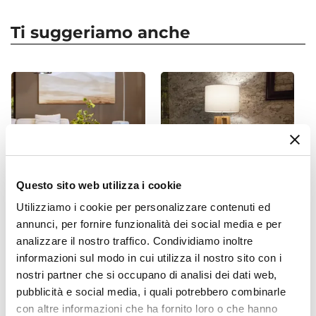
Serie
Oviedo
Ti suggeriamo anche
Forma Base
Rotonda
Dimensioni
Ø 50 cm
Altezza
30 cm
Materiale
Tessuto
Questo sito web utilizza i cookie
Colore
Utilizziamo i cookie per personalizzare contenuti ed
Grigio
annunci, per fornire funzionalità dei social media e per
CODICE:
KH-6VL
CODICE:
BR-35LN
Trama
analizzare il nostro traffico. Condividiamo inoltre
Tavolino rotondo 60 cm
Piantana 35x165 h cm in
Tinta unita
con top in marmo verde e
legno naturale e paralume
informazioni sul modo in cui utilizza il nostro sito con i
base in legno naturale
in tessuto
nostri partner che si occupano di analisi dei dati web,
cannettato - Khalid
pubblicità e social media, i quali potrebbero combinarle
con altre informazioni che ha fornito loro o che hanno
€ 113,00
€ 137,01