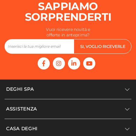
SAPPIAMO
SORPRENDERTI
Vuoi ricevere novità e
offerte in anteprima?
SI, VOGLIO RICEVERLE
DEGHI SPA
Accedi/Registrati
ASSISTENZA
Noi siamo Deghi
Politica dei prezzi
Supporto
CASA DEGHI
Lavora con noi
Paga a rate