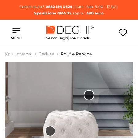
Cerchi aiuto?
0832 156 0529
| Lun - Sab: 9.00 - 17.30 |
Spedizione GRATIS
sopra i
490 euro
MENU
Interno
Sedute
Pouf e Panche