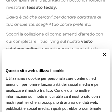
di complementi trapuntati con bottoni, morbidi e
rivestiti in
tessuto teddy.
Balka è ciò che cercavi per donare carattere al
tuo ambiente: scegli il tuo colore preferito!
Scopri la collezione di complementi d’arredo con
cui completare il tuo living sul nostro
vasto
catalogo online
: troverai proposte per tutte le
necessità, stili di arredamento e prezzo!
Riepilogo Caratteristiche
Questo sito web utilizza i cookie
Utilizziamo i cookie per personalizzare contenuti ed
Caratteristiche
annunci, per fornire funzionalità dei social media e per
Tipologia
analizzare il nostro traffico. Condividiamo inoltre
Pouf
informazioni sul modo in cui utilizza il nostro sito con i
Serie
nostri partner che si occupano di analisi dei dati web,
Balka
pubblicità e social media, i quali potrebbero combinarle
Ti suggeriamo anche