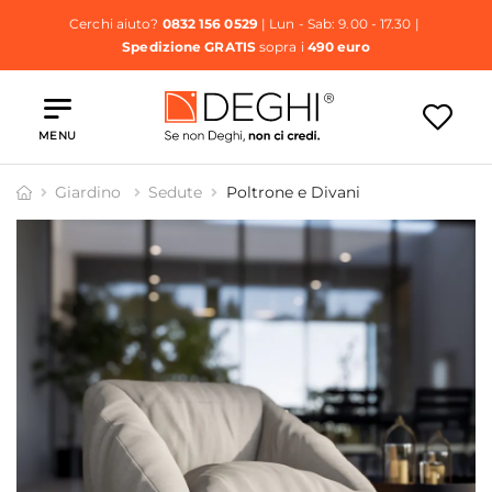
Cerchi aiuto?
0832 156 0529
| Lun - Sab: 9.00 - 17.30 |
Spedizione GRATIS
sopra i
490 euro
MENU
Giardino
Sedute
Poltrone e Divani