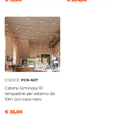
Si
Caratteristiche
Sfoderabile
|
Tessuto impermeabile
CODICE:
PCN-N27
Catena luminosa 10
lampadine per esterno da
10m con cavo nero
€ 35,00