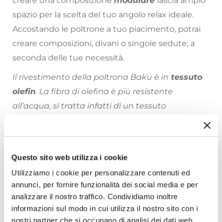
creare una composizione
modulare
lascia ampio
spazio per la scelta del tuo angolo relax ideale.
Accostando le poltrone a tuo piacimento, potrai
creare composizioni, divani o singole sedute, a
seconda delle tue necessità.
Il rivestimento della poltrona Baku è in
tessuto
olefin
. La fibra di olefina è più resistente
all’acqua, si tratta infatti di un tessuto
impermeabile che si asciuga rapidamente
evitando il danneggiamento della poltrona da
agenti esterni.
Questo sito web utilizza i cookie
Riepilogo Caratteristiche
L'imbottitura di Baku arriva sottovuoto: è
Utilizziamo i cookie per personalizzare contenuti ed
sufficiente inserirla nella fodera per ottenere il
annunci, per fornire funzionalità dei social media e per
Caratteristiche
analizzare il nostro traffico. Condividiamo inoltre
divano completo! Si consiglia di attendere 24-48
Tipologia
informazioni sul modo in cui utilizza il nostro sito con i
h prima dell’utilizzo per garantire alla schiuma di
Poltrona
nostri partner che si occupano di analisi dei dati web,