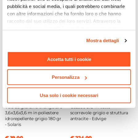
modellarsi alla perfezione.
Serie
pubblicità e social media, i quali potrebbero combinarle
Baku
Ti suggeriamo anche
con altre informazioni che ha fornito loro o che hanno
Assemblato
raccolto dal suo utilizzo dei loro servizi. Attraverso la
Si
sezione "Mostra dettagli" è possibile gestire le proprie
Dimensioni
opzioni e modificare le preferenze espresse in qualsiasi
Mostra dettagli
momento. Per maggiori informazioni si invita a leggere la
70 x 70 cm
nostra
Cookie Policy
.
Altezza
Accetta tutti i cookie
70 cm
Materiale Rivestimento
Tessuto Olefin
Personalizza
Colore Struttura
Grigio chiaro
Usa solo i cookie necessari
CODICE:
VELT3GR
CODICE:
ED33A
Materiale Cuscino
Vela da giardino triangolare
Gazebo 3x3 m tetto
Tessuto Olefin
3,6x3,6x3,6 m in poliestere
scorrevole grigio e struttura
idrorepellente grigio 180 gr
antracite - Edvige
Colore Seduta
- Solaris
Grigio chiaro
Imbottitura
€ 19,00
€ 224,00