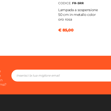
CODICE:
FR-5RR
o
Lampada a sospensione
50 cm in metallo color
oro rosa
unita
itore
€ 85,00
e
e
in
ima?