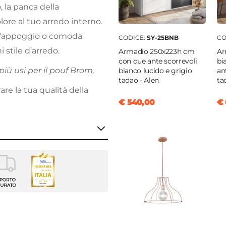
, la panca della
lore al tuo arredo interno.
d'appoggio o comoda
CODICE:
SY-25BNB
CO
 stile d’arredo.
Armadio 250x223h cm
Ar
con due ante scorrevoli
bi
iù usi per il pouf Brom.
bianco lucido e grigio
an
tadao - Alen
ta
are la tua qualità della
€ 540,00
€ 
golare
3 cm