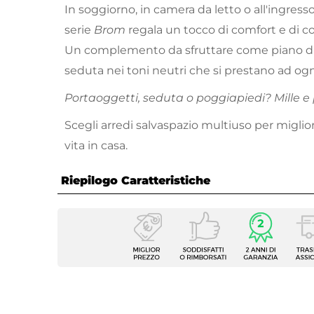
In soggiorno, in camera da letto o all'ingresso
serie
Brom
regala un tocco di comfort e di co
Un complemento da sfruttare come piano 
seduta nei toni neutri che si prestano ad ogni
Portaoggetti, seduta o poggiapiedi? Mille e p
Scegli arredi salvaspazio multiuso per miglior
vita in casa.
Riepilogo Caratteristiche
Caratteristiche
Tipologia
Panca
Serie
Brom
Forma Base
Rettan
Dimensioni
49 x 3