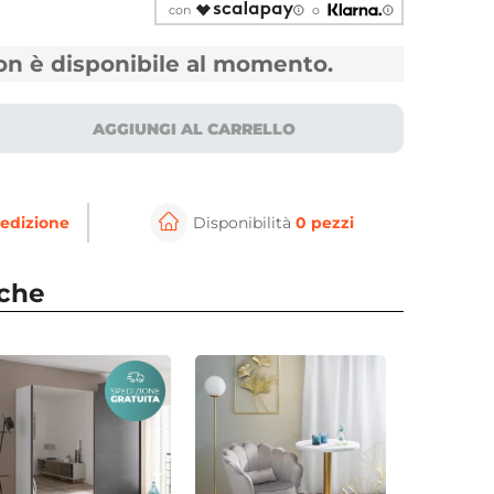
con
o
non è disponibile al momento.
AGGIUNGI AL CARRELLO
edizione
Disponibilità
0 pezzi
⚲
per ingrandire
Cli
nche