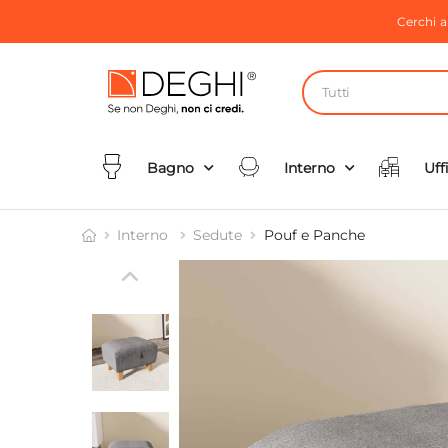
Cerchi 
Tutti
Bagno
Interno
Uff
Interno
Sedute
Pouf e Panche