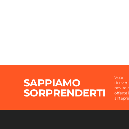
Altezza
35 cm
Materiale
Tessut
Colore
Grigio
Trama
Tinta 
Caratteristiche
Conten
Vuoi
SAPPIAMO
ricever
novità 
SORPRENDERTI
offerte 
antepr