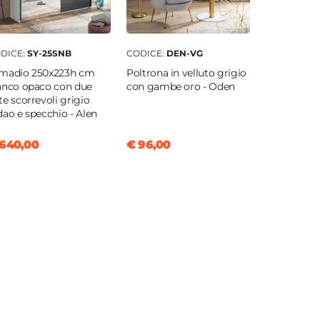
DICE:
SY-25SNB
CODICE:
DEN-VG
madio 250x223h cm
Poltrona in velluto grigio
anco opaco con due
con gambe oro - Oden
te scorrevoli grigio
dao e specchio - Alen
640,00
€ 96,00