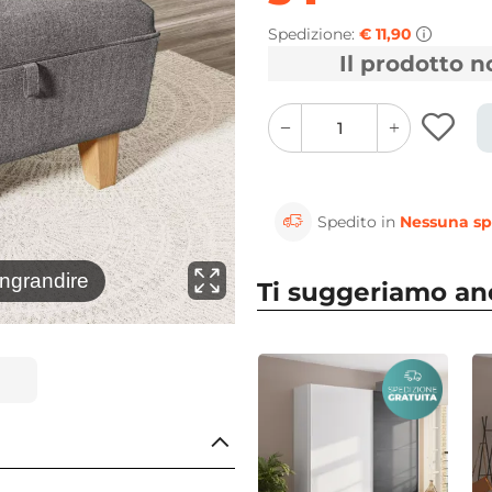
Spedizione:
€ 11,90
Il prodotto 
quantity
quantity
plus
minus
button
button
Spedito in
Nessuna sp
⚲
ingrandire
Clicca 
Ti suggeriamo a