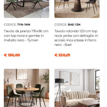
CODICE:
TYN-1NN
CODICE:
BAE-12N
Tavolo da pranzo 176x96 cm
Tavolo rotondo 120 cm top
con top noce e gambe in
noce yerba con dettaglio in
metallo nero - Tymen
acciaio inox e base in ferro
nero - Bael
€ 150,00
€ 320,01