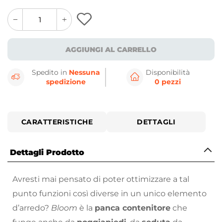
quantity
quantity
plus
minus
button
button
AGGIUNGI AL CARRELLO
Spedito in
Nessuna
Disponibilità
spedizione
0 pezzi
CARATTERISTICHE
DETTAGLI
Dettagli Prodotto
Avresti mai pensato di poter ottimizzare a tal
punto funzioni così diverse in un unico elemento
d’arredo?
Bloom
è la
panca contenitore
che