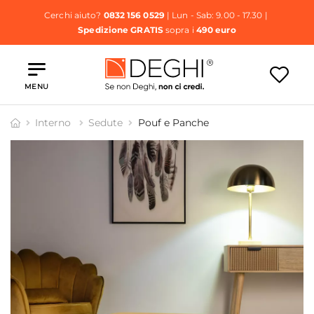
Cerchi aiuto?
0832 156 0529
| Lun - Sab: 9.00 - 17.30 |
Spedizione GRATIS
sopra i
490 euro
MENU
Interno
Sedute
Pouf e Panche