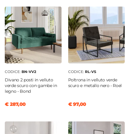
79,5 x 37,5 cm
Altezza
42 cm
Materiale
Velluto
|
Metallo
Colore
Giallo
Materiale Imbottitura
Schiuma poliuretanica
CODICE:
BN-VV2
CODICE:
RL-VS
Divano 2 posti in velluto
Poltrona in velluto verde
verde scuro con gambe in
scuro e metallo nero - Roel
legno - Bond
€ 287,00
€ 97,00