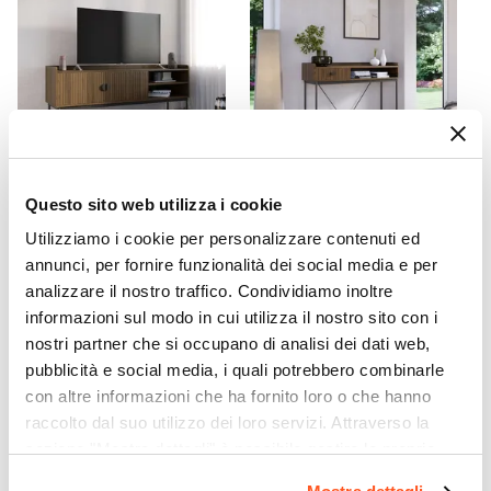
CODICE:
ZM-T2N
CODICE:
ZM-L1N
Questo sito web utilizza i cookie
Mobile porta tv 150x56h cm
Consolle 110x85h cm con 1
Utilizziamo i cookie per personalizzare contenuti ed
con 2 ante soft close noce
cassetto soft close noce
cannettato e gambe in
cannettato e gambe in
annunci, per fornire funzionalità dei social media e per
metallo nero - Ozma
metallo nero - Ozma
analizzare il nostro traffico. Condividiamo inoltre
informazioni sul modo in cui utilizza il nostro sito con i
€ 113,00
€ 88,00
nostri partner che si occupano di analisi dei dati web,
pubblicità e social media, i quali potrebbero combinarle
con altre informazioni che ha fornito loro o che hanno
raccolto dal suo utilizzo dei loro servizi. Attraverso la
sezione "Mostra dettagli" è possibile gestire le proprie
opzioni e modificare le preferenze espresse in qualsiasi