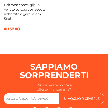
Poltrona conchiglia in
velluto tortora con seduta
imbottita e gambe oro -
Snob
€ 157,00
SAPPIAMO
SORPRENDERTI
Vuoi ricevere novità e
offerte in anteprima?
SI, VOGLIO RICEVERLE