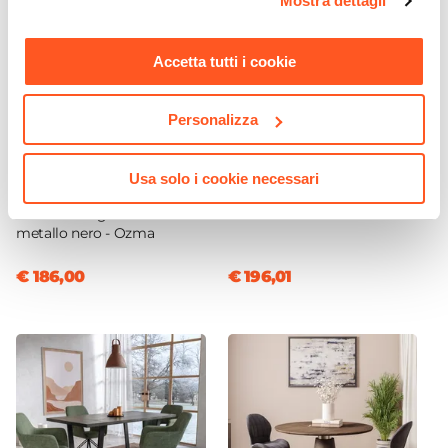
Mostra dettagli
momento. Per maggiori informazioni si invita a leggere la
nostra
Cookie Policy
.
Accetta tutti i cookie
Personalizza
CODICE:
ZM-B6N
CODICE:
ZM-M2N
Credenza 79x166h cm con 2
Madia 150x80h cm con 2
ante soft close noce
ante e 3 cassetti soft close
Usa solo i cookie necessari
cannettato e portabottiglie
noce cannettato e gambe in
interno con gambe in
metallo nero - Ozma
metallo nero - Ozma
€ 186,00
€ 196,01