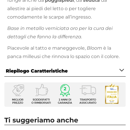
funge anche da
poggiapiedi
, da
seduta
da
allestire ai piedi del letto o per togliere
comodamente le scarpe all’ingresso.
Base in metallo verniciata oro per la cura dei
dettagli che fanno la differenza.
Piacevole al tatto e maneggevole,
Bloom
è la
panca milleusi che rinnova lo spazio con il colore.
Riepilogo Caratteristiche
Caratteristiche
Tipologia
Panca
Serie
Bloom
Ti suggeriamo anche
Dimensioni