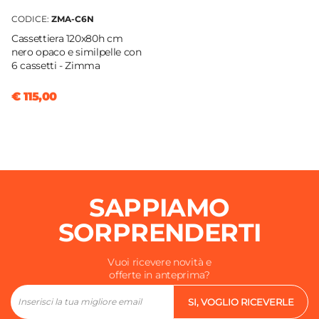
CODICE:
ZMA-C6N
Cassettiera 120x80h cm
nero opaco e similpelle con
6 cassetti - Zimma
€ 115,00
SAPPIAMO
SORPRENDERTI
Vuoi ricevere novità e
offerte in anteprima?
SI, VOGLIO RICEVERLE