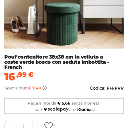
Pouf contenitore 38x38 cm in velluto a
coste verde bosco con seduta imbottita -
French
16
,99
€
Spedizione:
€ 7,40
Codice:
FH-FVV
Paga a rate da
€ 5,66
senza interessi
con
o
quantity
quantity