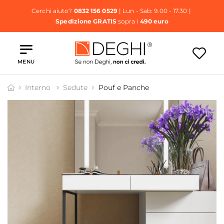
Cerchi aiuto?
0832 156 0529
| Lun - Sab: 9.00 - 17.30 |
Spedizione GRATIS
sopra i
490 euro
MENU
Interno
Sedute
Pouf e Panche