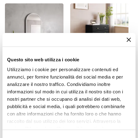
Si
Questo sito web utilizza i cookie
Utilizziamo i cookie per personalizzare contenuti ed
CODICE:
FY-S4B
CODICE:
ZMA-C4N
annunci, per fornire funzionalità dei social media e per
Specchio da interno
Cassettiera 80x95h cm nero
analizzare il nostro traffico. Condividiamo inoltre
reversibile 80x40 cm con
opaco e similpelle con 4
cornice in alluminio bianco
cassetti - Zimma
informazioni sul modo in cui utilizza il nostro sito con i
opaco - Finley
nostri partner che si occupano di analisi dei dati web,
pubblicità e social media, i quali potrebbero combinarle
€ 72,00
€ 86,00
con altre informazioni che ha fornito loro o che hanno
raccolto dal suo utilizzo dei loro servizi. Attraverso la
sezione "Mostra dettagli" è possibile gestire le proprie
opzioni e modificare le preferenze espresse in qualsiasi