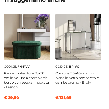
Ti suggeriamo anche
Forma Base
Rotonda
Dimensioni
Ø 38 cm
Altezza
38 cm
Materiale
Velluto
Colore
Verde bosco
CODICE:
FH-PVV
CODICE:
BR-VC
Caratteristiche
Panca contenitore 78x38
Consolle 110x40 cm con
Contenitore
cm in velluto a coste verde
piano in vetro temperato e
bosco con seduta imbottita
gambe cromo - Broky
Portata (Kg)
- French
120 kg
Materiale Imbottitura
€ 29,00
€ 135,99
Schiuma poliuretanica
Assemblato