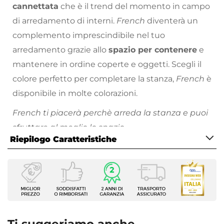
cannettata
che è il trend del momento in campo
di arredamento di interni.
French
diventerà un
complemento imprescindibile nel tuo
arredamento grazie allo
spazio per contenere
e
mantenere in ordine coperte e oggetti. Scegli il
colore perfetto per completare la stanza,
French
è
disponibile in molte colorazioni.
French ti piacerà perchè arreda la stanza e puoi
sfruttare al meglio lo spazio.
Riepilogo Caratteristiche
Scopri la collezione di complementi d’arredo sul
nostro
vasto catalogo online
: troverai proposte
Caratteristiche
per tutte le necessità, stili di arredamento e
Tipologia
prezzo!
Pouf
Serie
French