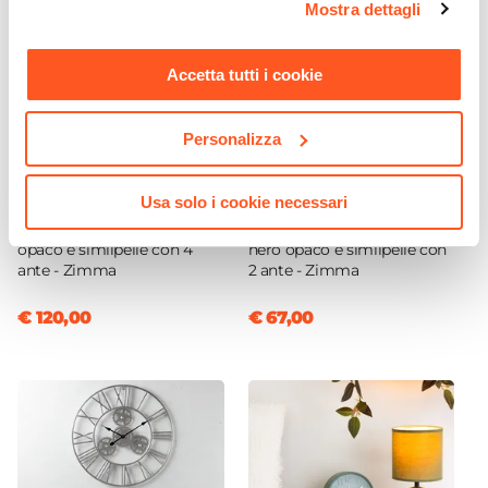
Mostra dettagli
momento. Per maggiori informazioni si invita a leggere la
nostra
Cookie Policy
.
Accetta tutti i cookie
Personalizza
CODICE:
ZMA-M4N
CODICE:
ZMA-Z2N
Usa solo i cookie necessari
Madia 160x80h cm nero
Mobile multiuso 80x80h cm
opaco e similpelle con 4
nero opaco e similpelle con
ante - Zimma
2 ante - Zimma
€ 120,00
€ 67,00