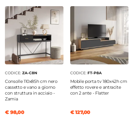
Si
CODICE:
ZA-C8N
CODICE:
FT-P8A
Consolle 110x85h cm nero
Mobile porta tv 180x42h cm
cassetto e vano a giorno
effetto rovere e antracite
con struttura in acciaio -
con 2 ante - Flatter
Zamia
€ 98,00
€ 127,00