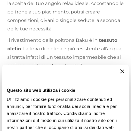
la scelta del tuo angolo relax ideale. Accostando le
poltrone a tuo piacimento, potrai creare
composizioni, divani o singole sedute, a seconda
delle tue necessità.
Il rivestimento della poltrona Baku è in
tessuto
olefin
. La fibra di olefina è più resistente all’acqua,
si tratta infatti di un tessuto impermeabile che si
asciuga rapidamente evitando il
danneggiamento della poltrona da agenti
esterni.
Riepilogo Caratteristiche
Questo sito web utilizza i cookie
I moduli possono essere fissati tra loro tramite
Utilizziamo i cookie per personalizzare contenuti ed
fibbie collocate al di sotto della struttura (non
Caratteristiche
annunci, per fornire funzionalità dei social media e per
visibili). L'imbottitura di Baku arriva sottovuoto: è
Tipologia
analizzare il nostro traffico. Condividiamo inoltre
sufficiente inserirla nella fodera per ottenere il
Pouf
informazioni sul modo in cui utilizza il nostro sito con i
nostri partner che si occupano di analisi dei dati web,
divano completo! Si consiglia di attendere 24-48
Serie