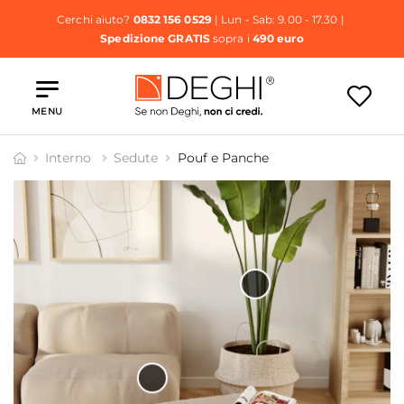
Cerchi aiuto?
0832 156 0529
| Lun - Sab: 9.00 - 17.30 |
Spedizione GRATIS
sopra i
490 euro
MENU
Interno
Sedute
Pouf e Panche