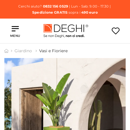
Cerchi aiuto?
0832 156 0529
| Lun - Sab: 9.00 - 17.30 |
Spedizione GRATIS
sopra i
490 euro
MENU
Giardino
Vasi e Fioriere