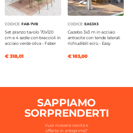
CODICE:
FAB-7VB
CODICE:
EAS3X3
Set pranzo tavolo 70x120
Gazebo 3x3 m in acciaio
cm e 4 sedie con braccioli in
antracite con tende laterali
acciaio verde oliva - Faber
richiudibili ecrù - Easy
€ 318,01
€ 183,00
SAPPIAMO
SORPRENDERTI
Vuoi ricevere novità e
offerte in anteprima?