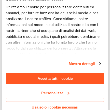
Predisposizione
Utilizziamo i cookie per personalizzare contenuti ed
annunci, per fornire funzionalità dei social media e per
analizzare il nostro traffico. Condividiamo inoltre
informazioni sul modo in cui utilizza il nostro sito con i
nostri partner che si occupano di analisi dei dati web,
pubblicità e social media, i quali potrebbero combinarle
con altre informazioni che ha fornito loro o che hanno
raccolto dal suo utilizzo dei loro servizi. Attraverso la
sezione "Mostra dettagli" è possibile gestire le proprie
opzioni e modificare le preferenze espresse in qualsiasi
CODICE:
JAY-4BN
CODICE:
CAL-4BN
Mostra dettagli
momento. Per maggiori informazioni si invita a leggere la
Tavolino rotondo da esterno
Separé doppio da giardino
nostra
Cookie Policy
.
38 cm multiuso in
in acciaio bianco
Accetta tutti i cookie
polietilene crema - Fungho
200x30x180h cm con
disegno tropicale - Callen
Personalizza
€ 71,00
€ 172,00
Usa solo i cookie necessari