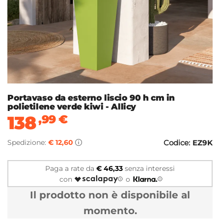
Portavaso da esterno liscio 90 h cm in
polietilene verde kiwi - Allicy
138
,99
€
Spedizione:
€ 12,60
Codice:
EZ9K
Paga a rate da
€ 46,33
senza interessi
con
o
Il prodotto non è disponibile al
momento.