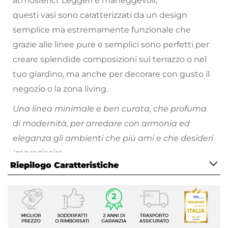
atmosferici. Leggeri e maneggevoli,
questi vasi sono caratterizzati da un design
semplice ma estremamente funzionale che
grazie alle linee pure e semplici sono perfetti per
creare splendide composizioni sul terrazzo o nel
tuo giardino, ma anche per decorare con gusto il
negozio o la zona living.
Una linea minimale e ben curata, che profuma
di modernità, per arredare con armonia ed
eleganza gli ambienti che più ami e che desideri
impreziosire.
Riepilogo Caratteristiche
Scopri tutti i vasi da giardino disponibili e divertiti
a riempire i tuoi spazi all'aperto di piante e fiori
Caratteristiche
colorati!
Tipologia
Portavaso