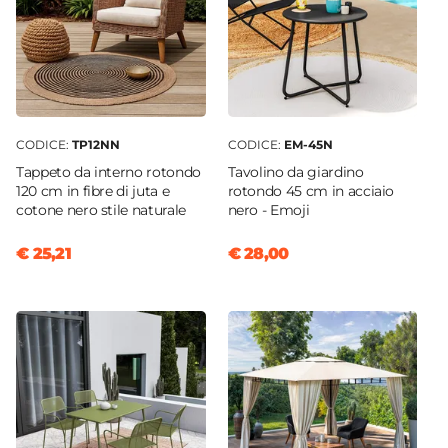
CODICE:
TP12NN
CODICE:
EM-45N
Tappeto da interno rotondo
Tavolino da giardino
120 cm in fibre di juta e
rotondo 45 cm in acciaio
cotone nero stile naturale
nero - Emoji
€ 25,21
€ 28,00