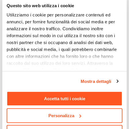
Questo sito web utilizza i cookie
34 x 24 cm
Altezza
Utilizziamo i cookie per personalizzare contenuti ed
annunci, per fornire funzionalità dei social media e per
66 cm
analizzare il nostro traffico. Condividiamo inoltre
Profondità Vaso
informazioni sul modo in cui utilizza il nostro sito con i
28 cm
nostri partner che si occupano di analisi dei dati web,
Colore
pubblicità e social media, i quali potrebbero combinarle
Tortora
con altre informazioni che ha fornito loro o che hanno
Finitura
raccolto dal suo utilizzo dei loro servizi. Attraverso la
Liscio
sezione "Mostra dettagli" è possibile gestire le proprie
CODICE:
BG35T
CODICE:
EAS3X2
Materiale
opzioni e modificare le preferenze espresse in qualsiasi
Mostra dettagli
Vaso da esterno 35 h cm
Gazebo 3x2 m in acciaio
momento. Per maggiori informazioni si invita a leggere la
Polietilene
tutta capienza in polietilene
antracite con tende laterali
nostra
Cookie Policy
.
tortora - Moschito
richiudibili ecrù - Easy
Installazione
Accetta tutti i cookie
Appoggio
€ 83,00
€ 186,00
Foro Drenaggio
Personalizza
Predisposizione