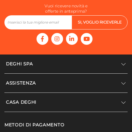
Vuoi ricevere novità e
offerte in anteprima?
SI, VOGLIO RICEVERLE
DEGHI SPA
Accedi/Registrati
ASSISTENZA
Noi siamo Deghi
Politica dei prezzi
Supporto
CASA DEGHI
Lavora con noi
Paga a rate
Diventa fornitore
Località disagiate
Noi Siamo Deghi
Modello organizzativo e codice etico
METODI DI PAGAMENTO
Agevolazioni fiscali
I nostri luoghi