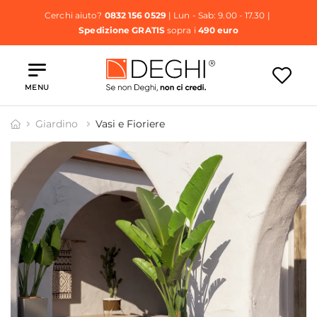
Cerchi aiuto?
0832 156 0529
| Lun - Sab: 9.00 - 17.30 |
Spedizione GRATIS
sopra i
490 euro
MENU
Giardino
Vasi e Fioriere