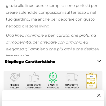
grazie alle linee pure e semplici sono perfetti per
creare splendide composizioni sul terrazzo o nel
tuo giardino, ma anche per decorare con gusto il
negozio o la zona living.
Una linea minimale e ben curata, che profuma
di modernità, per arredare con armonia ed
eleganza gli ambienti che più ami e che desideri
impreziosire.
Riepilogo Caratteristiche
Scopri tutti i vasi da giardino disponibili e divertiti
a riempire i tuoi spazi all'aperto di piante e fiori
Caratteristiche
colorati!
Tipologia
Portavaso
Forma
Quadrata
Ti suggeriamo anche
Dimensioni