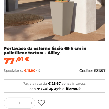
Portavaso da esterno liscio 66 h cm in
polietilene tortora - Allicy
77
,01
€
Spedizione:
€ 11,90
Codice:
EZ65T
Paga a rate da
€ 25,67
senza interessi
con
o
quantity
quantity
plus
minus
button
button