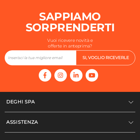
SAPPIAMO
SORPRENDERTI
Vuoi ricevere novità e
offerte in anteprima?
SI, VOGLIO RICEVERLE
DEGHI SPA
Accedi/Registrati
ASSISTENZA
Noi siamo Deghi
Politica dei prezzi
Supporto