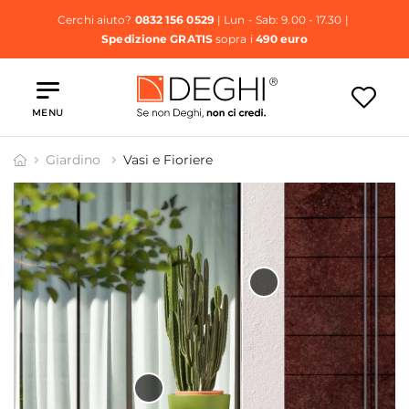
Cerchi aiuto?
0832 156 0529
| Lun - Sab: 9.00 - 17.30 |
Spedizione GRATIS
sopra i
490 euro
MENU
Giardino
Vasi e Fioriere