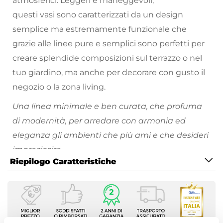
atmosferici. Leggeri e maneggevoli,
questi vasi sono caratterizzati da un design
semplice ma estremamente funzionale che
grazie alle linee pure e semplici sono perfetti per
creare splendide composizioni sul terrazzo o nel
tuo giardino, ma anche per decorare con gusto il
negozio o la zona living.
Una linea minimale e ben curata, che profuma
di modernità, per arredare con armonia ed
eleganza gli ambienti che più ami e che desideri
impreziosire.
Riepilogo Caratteristiche
Scopri tutti i vasi da giardino disponibili e divertiti
a riempire i tuoi spazi all'aperto di piante e fiori
Caratteristiche
colorati!
Tipologia
Portavaso