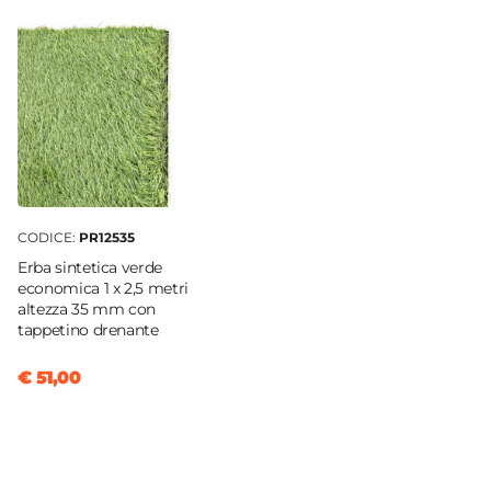
CODICE:
PR12535
Erba sintetica verde
economica 1 x 2,5 metri
altezza 35 mm con
tappetino drenante
€ 51,00