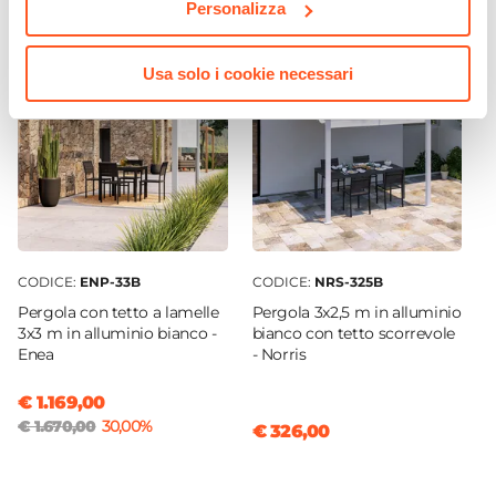
Personalizza
Usa solo i cookie necessari
CODICE:
ENP-33B
CODICE:
NRS-325B
Pergola con tetto a lamelle
Pergola 3x2,5 m in alluminio
3x3 m in alluminio bianco -
bianco con tetto scorrevole
Enea
- Norris
€ 1.169,00
€ 1.670,00
30,00%
€ 326,00