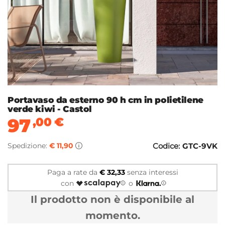
Portavaso da esterno 90 h cm in polietilene
verde kiwi - Castol
97
,00
€
Spedizione:
€ 11,90
Codice:
GTC-9VK
Paga a rate da
€ 32,33
senza interessi
con
o
Il prodotto non è disponibile al
momento.