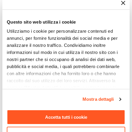
Forma
Rotonda
Ti suggeriamo anche
Dimensioni
Questo sito web utilizza i cookie
Ø 45 cm
Utilizziamo i cookie per personalizzare contenuti ed
Altezza
annunci, per fornire funzionalità dei social media e per
90 cm
analizzare il nostro traffico. Condividiamo inoltre
Profondità Vaso
informazioni sul modo in cui utilizza il nostro sito con i
30 cm
nostri partner che si occupano di analisi dei dati web,
Colore
pubblicità e social media, i quali potrebbero combinarle
con altre informazioni che ha fornito loro o che hanno
Verde
raccolto dal suo utilizzo dei loro servizi. Attraverso la
Materiale
sezione "Mostra dettagli" è possibile gestire le proprie
Polietilene
CODICE:
ZE-98B
CODICE:
FA-14B
opzioni e modificare le preferenze espresse in qualsiasi
Installazione
Mostra dettagli
momento. Per maggiori informazioni si invita a leggere la
Applique da esterno 9x8 cm
Lampada da tavolo portatile
Appoggio
in alluminio pressofuso
a LED 14x34h cm in
nostra
Cookie Policy
.
bianco opaco - Zero
alluminio bianco - Fair
Foro Drenaggio
Accetta tutti i cookie
Predisposizione
€ 12,00
€ 39,00