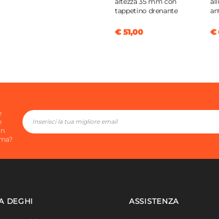
altezza 35 mm con
al
tappetino drenante
an
€ 51,00
€ 
e
e
in
ima?
A DEGHI
ASSISTENZA