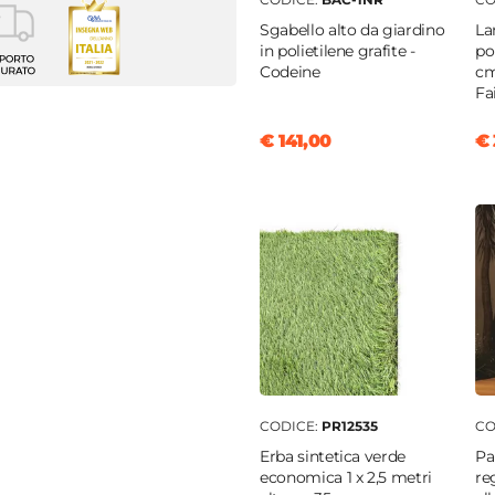
Sgabello alto da giardino
La
aso
in polietilene grafite -
po
Codeine
cm
Fa
cm
€ 141,00
€ 
a
ilene
gio
CODICE:
PR12535
CO
Erba sintetica verde
Pa
economica 1 x 2,5 metri
re