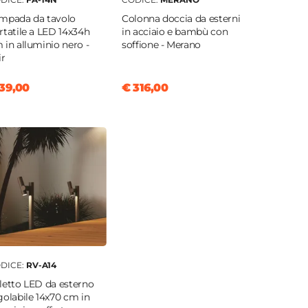
mpada da tavolo
Colonna doccia da esterni
rtatile a LED 14x34h
in acciaio e bambù con
 in alluminio nero -
soffione - Merano
ir
39,00
€ 316,00
DICE:
RV-A14
letto LED da esterno
golabile 14x70 cm in