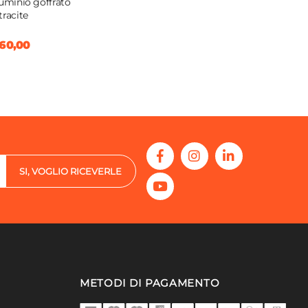
luminio goffrato
tracite
60,00
SI, VOGLIO RICEVERLE
METODI DI PAGAMENTO