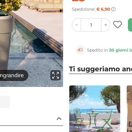
Spedizione:
€ 6,90
quantity
quantity
plus
minus
button
button
Spedito in
30 giorni l
Ti suggeriamo a
⚲
ingrandire
Clicca 