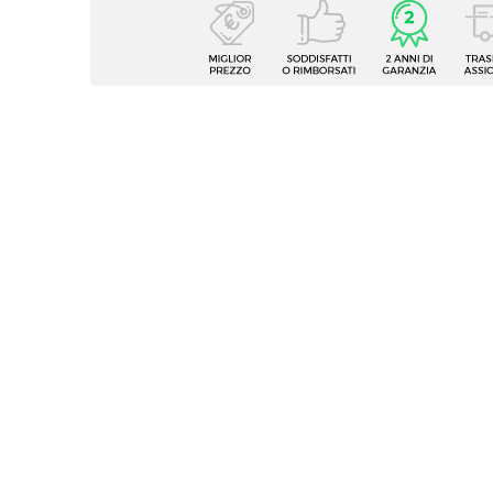
Caratteristiche
Tipologia
Portav
Forma
Ovale
Dimensioni
Ø 29 
Altezza
45 cm
Profondità Vaso
15 cm
Colore
Tortor
Materiale
Poliet
Installazione
Appog