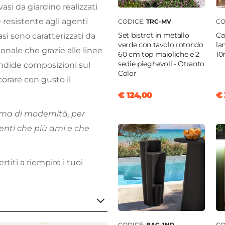
 vasi da giardino realizzati
 resistente agli agenti
CODICE:
TRC-MV
CO
Set bistrot in metallo
Ca
si sono caratterizzati da
verde con tavolo rotondo
la
ale che grazie alle linee
60 cm top maioliche e 2
10
sedie pieghevoli - Otranto
endide composizioni sul
Color
orare con gusto il
€ 124,00
€ 
ma di modernità, per
nti che più ami e che
ertiti a riempire i tuoi
CODICE:
BAC-1NR
CO