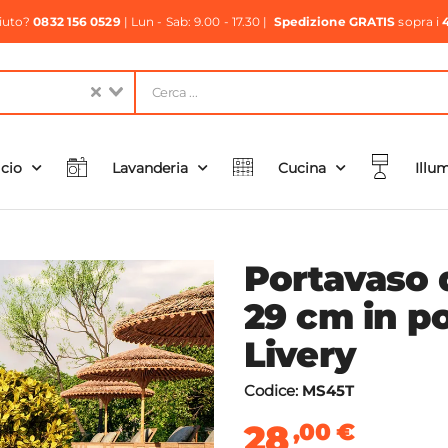
aiuto?
0832 156 0529
| Lun - Sab: 9.00 - 17.30 |
Spedizione GRATIS
sopra i
icio
Lavanderia
Cucina
Illu
Portavaso 
29 cm in po
Livery
Codice:
MS45T
28
,00
€