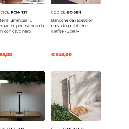
DICE:
PCN-N27
CODICE:
BC-3BN
tena luminosa 10
Bancone da reception
mpadine per esterno da
curvo in polietilene
m con cavo nero
grafite - Sparly
35,00
€ 340,00
DICE:
FA-14N
CODICE:
MERANO