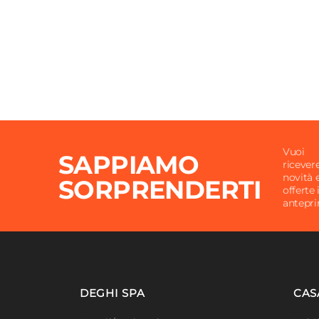
Vuoi
SAPPIAMO
ricever
novità 
SORPRENDERTI
offerte 
antepr
DEGHI SPA
CAS