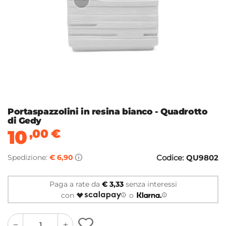
Portaspazzolini in resina bianco - Quadrotto
di Gedy
10
,00
€
Spedizione:
€ 6,90
Codice:
QU9802
Paga a rate da
€ 3,33
senza interessi
con
o
quantity
quantity