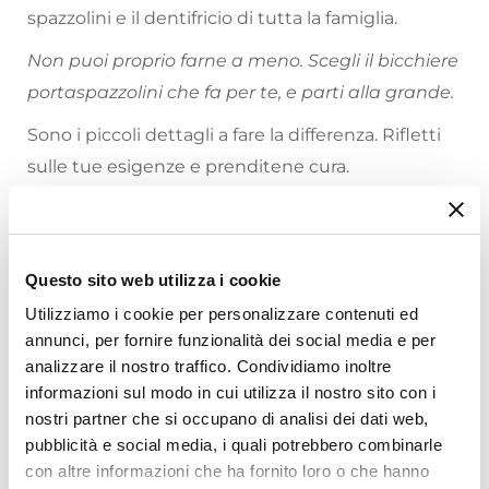
spazzolini e il dentifricio di tutta la famiglia.
Non puoi proprio farne a meno. Scegli il bicchiere
portaspazzolini che fa per te, e parti alla grande.
Sono i piccoli dettagli a fare la differenza. Rifletti
sulle tue esigenze e prenditene cura.
Riepilogo Caratteristiche
Caratteristiche
Questo sito web utilizza i cookie
Tipologia
Utilizziamo i cookie per personalizzare contenuti ed
Portaspazzolini
annunci, per fornire funzionalità dei social media e per
Installazione
analizzare il nostro traffico. Condividiamo inoltre
informazioni sul modo in cui utilizza il nostro sito con i
Appoggio
Ti suggeriamo anche
nostri partner che si occupano di analisi dei dati web,
Serie
pubblicità e social media, i quali potrebbero combinarle
Quadrotto
con altre informazioni che ha fornito loro o che hanno
Marca