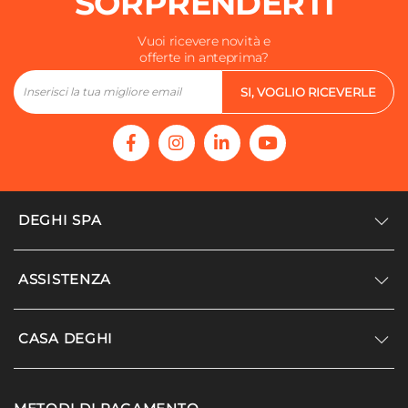
SORPRENDERTI
Vuoi ricevere novità e
offerte in anteprima?
SI, VOGLIO RICEVERLE
DEGHI SPA
Accedi/Registrati
ASSISTENZA
Noi siamo Deghi
Politica dei prezzi
Supporto
CASA DEGHI
Lavora con noi
Paga a rate
Diventa fornitore
Località disagiate
Noi Siamo Deghi
Modello organizzativo e codice etico