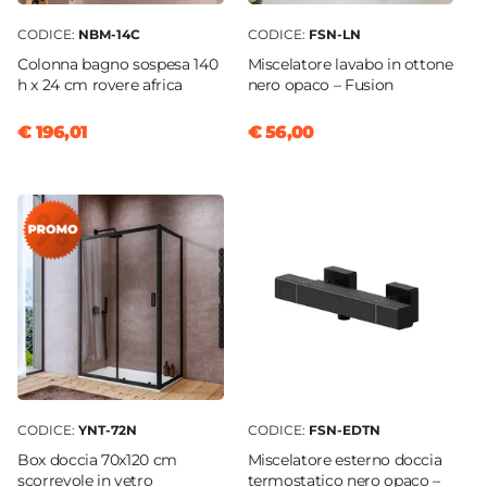
CODICE:
NBM-14C
CODICE:
FSN-LN
Colonna bagno sospesa 140
Miscelatore lavabo in ottone
h x 24 cm rovere africa
nero opaco – Fusion
€ 196,01
€ 56,00
CODICE:
YNT-72N
CODICE:
FSN-EDTN
Box doccia 70x120 cm
Miscelatore esterno doccia
scorrevole in vetro
termostatico nero opaco –