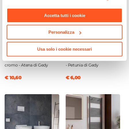
momento. Per maggiori informazioni si invita a leggere la
nostra
Cookie Policy
.
Accetta tutti i cookie
Personalizza
CODICE:
4426132
CODICE:
PE8102
Usa solo i cookie necessari
Appendino doppio in
Dosasapone in ceramica
acciaio inox e cromall
bianco e acciaio inox cromo
cromo - Atena di Gedy
- Petunia di Gedy
€ 10,60
€ 6,00