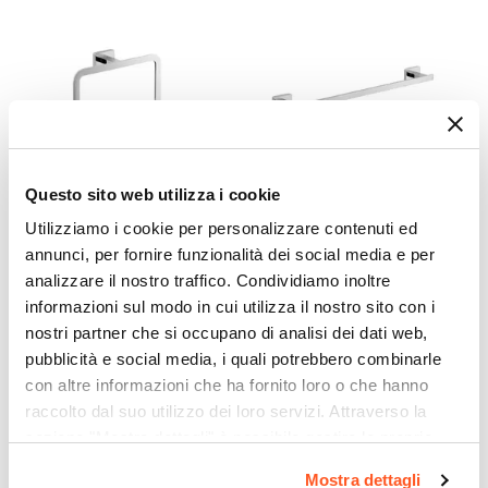
Questo sito web utilizza i cookie
CODICE:
447132
CODICE:
442113452
Utilizziamo i cookie per personalizzare contenuti ed
Portasalviette a muro ad
Portasalviette a muro 45
annunci, per fornire funzionalità dei social media e per
anello in acciaio inox e
cm in acciaio inox e cromall
analizzare il nostro traffico. Condividiamo inoltre
cromall cromo - Atena di
cromo - Atena di Gedy
informazioni sul modo in cui utilizza il nostro sito con i
Gedy
nostri partner che si occupano di analisi dei dati web,
pubblicità e social media, i quali potrebbero combinarle
€ 20,00
€ 30,00
con altre informazioni che ha fornito loro o che hanno
raccolto dal suo utilizzo dei loro servizi. Attraverso la
sezione "Mostra dettagli" è possibile gestire le proprie
opzioni e modificare le preferenze espresse in qualsiasi
Mostra dettagli