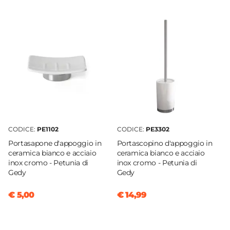
Petunia
Marca
Gedy
Materiale
Acciaio INOX
|
Ceramica
Colore
Argento
|
Bianco
Forma
Rotonda
CODICE:
PE1102
CODICE:
PE3302
Altezza
Portasapone d'appoggio in
Portascopino d'appoggio in
9,5 cm
ceramica bianco e acciaio
ceramica bianco e acciaio
inox cromo - Petunia di
inox cromo - Petunia di
Larghezza
Gedy
Gedy
7,5 cm
Profondità
€ 5,00
€ 14,99
7,5 cm