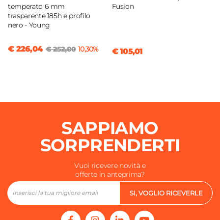
temperato 6 mm
Fusion
trasparente 185h e profilo
nero - Young
€ 226,04
€ 252,00
10,30%
€ 105,01
SAPPIAMO
SORPRENDERTI
Vuoi ricevere novità e
offerte in anteprima?
SI, VOGLIO RICEVERLE