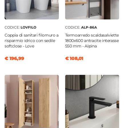
CODICE:
LOVFILO
CODICE:
ALP-86A
Coppia di sanitari filomuro a
Termoarredo scaldasalviette
risparmio idrico con sedile
1800x600 antracite interasse
softclose - Love
550 mm - Alpina
€ 196,99
€ 108,01