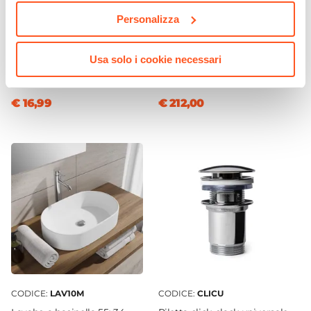
Personalizza
CODICE:
6654C
CODICE:
AGP-1RGT
Portascopino da appoggio
Mobile bagno sospeso 100
in ceramica bianco - Linea
cm con top rovere gold -
Usa solo i cookie necessari
Cuba
Agave Plus
€ 16,99
€ 212,00
CODICE:
LAV10M
CODICE:
CLICU