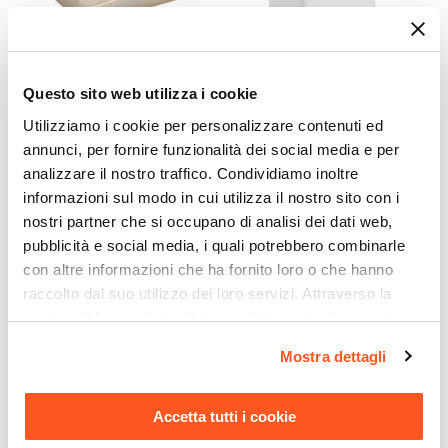
Questo sito web utilizza i cookie
CODICE:
66511CB
CODICE:
6657C
Utilizziamo i cookie per personalizzare contenuti ed
Portasapone in ceramica
Dispenser sapone in
annunci, per fornire funzionalità dei social media e per
beige lucido - Linea Cuba
ceramica bianco lucido -
Linea Cuba
analizzare il nostro traffico. Condividiamo inoltre
informazioni sul modo in cui utilizza il nostro sito con i
€ 7,00
€ 9,00
nostri partner che si occupano di analisi dei dati web,
pubblicità e social media, i quali potrebbero combinarle
con altre informazioni che ha fornito loro o che hanno
raccolto dal suo utilizzo dei loro servizi. Attraverso la
sezione "Mostra dettagli" è possibile gestire le proprie
opzioni e modificare le preferenze espresse in qualsiasi
Mostra dettagli
momento. Per maggiori informazioni si invita a leggere la
nostra
Cookie Policy
.
Accetta tutti i cookie