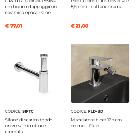
Lavabo a bacinella 55x34
Piletta click-clack universale
cm bianco d'appoggio in
8,5h cm in ottone cromo
ceramica opaca - Cloe
€ 77,01
€ 21,00
CODICE:
SIFTC
CODICE:
FLD-BD
Sifone di scarico tondo
Miscelatore bidet 12h cm
universale in ottone
cromo – Fluid
cromato