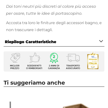
Dai toni neutri più discreti al colore più acceso
per osare, tutte le idee di portascopino.
Accosta tra loro le finiture degli accessori bagno, e
non trascurare i dettagli.
Riepilogo Caratteristiche
Caratteristiche
Tipologia
Portascopino
Installazione
Appoggio
Ti suggeriamo anche
Materiale
Acciaio INOX
|
Ceramica
Colore
Beige
|
Cromo