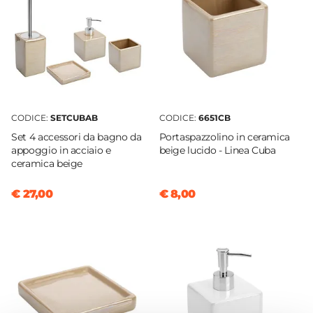
Altezza
40 cm
Larghezza
10 cm
Profondità
10 cm
CODICE:
SETCUBAB
CODICE:
6651CB
Componenti
Set 4 accessori da bagno da
Portaspazzolino in ceramica
Porta scopino
|
Scopino
appoggio in acciaio e
beige lucido - Linea Cuba
ceramica beige
€ 27,00
€ 8,00