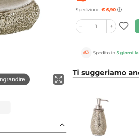
Spedizione:
€ 6,90
quantity
quantity
plus
minus
button
button
Spedito in
5 giorni la
Ti suggeriamo a
⚲
ingrandire
Clicca 