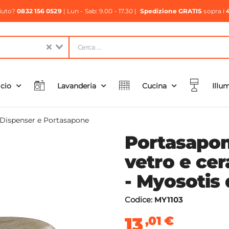
aiuto?
0832 156 0529
| Lun - Sab: 9.00 - 17.30 |
Spedizione GRATIS
sopra i
icio
Lavanderia
Cucina
Illu
Dispenser e Portasapone
Portasapon
vetro e ce
- Myosotis
Codice:
MY1103
13
,01
€