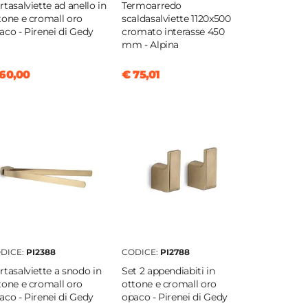
rtasalviette ad anello in
Termoarredo
tone e cromall oro
scaldasalviette 1120x500
aco - Pirenei di Gedy
cromato interasse 450
mm - Alpina
60,00
€ 75,01
DICE:
PI2388
CODICE:
PI2788
rtasalviette a snodo in
Set 2 appendiabiti in
tone e cromall oro
ottone e cromall oro
aco - Pirenei di Gedy
opaco - Pirenei di Gedy