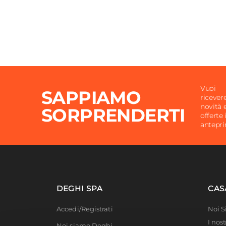
Vuoi
SAPPIAMO
ricever
novità 
SORPRENDERTI
offerte 
antepr
DEGHI SPA
CAS
Accedi/Registrati
Noi 
I nost
Noi siamo Deghi