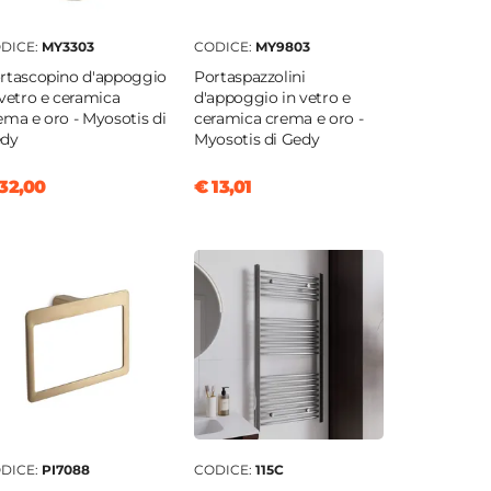
DICE:
MY3303
CODICE:
MY9803
rtascopino d'appoggio
Portaspazzolini
 vetro e ceramica
d'appoggio in vetro e
ema e oro - Myosotis di
ceramica crema e oro -
dy
Myosotis di Gedy
32,00
€ 13,01
DICE:
PI7088
CODICE:
115C