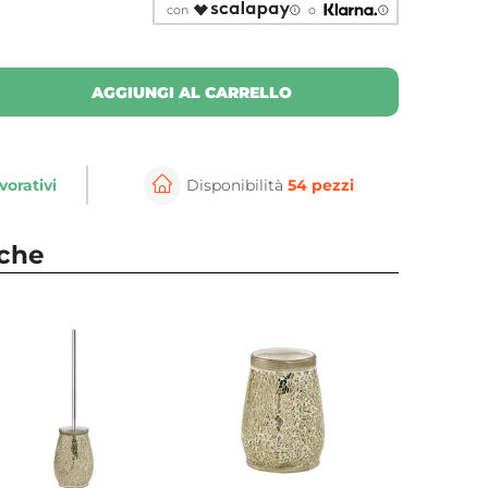
con
o
AGGIUNGI AL CARRELLO
vorativi
Disponibilità
54 pezzi
nche
⚲
per ingrandire
Cli