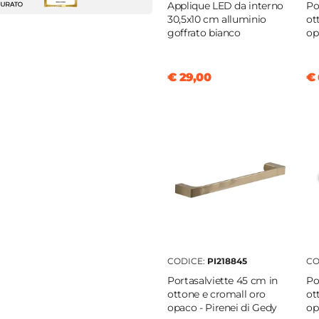
gio
Applique LED da interno
Po
30,5x10 cm alluminio
ot
is
goffrato bianco
op
ica
|
Resina
|
Vetro
€ 29,00
€ 
o mosaico
CODICE:
PI218845
CO
Portasalviette 45 cm in
Po
ottone e cromall oro
ot
opaco - Pirenei di Gedy
op