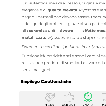
Un' autentica linea di accessori, originale m
elegante e di
qualità elevata
,
Myosotis
è la
bagno. I dettagli non devono essere trascurat
il design degli ambienti: grazie al suo particol
alla
ceramica
unita al
vetro
e all'
effetto mos
metallizzato
,
Myosotis
riuscirà a stupire chi
Dona un tocco di design Made in Italy al tu
Funzionalità, praticità e stile sono i cardini d
realizzando prodotti di standard elevato ed 
senza paragoni.
Riepilogo Caratteristiche
Caratteristiche
Tipologia
Porta