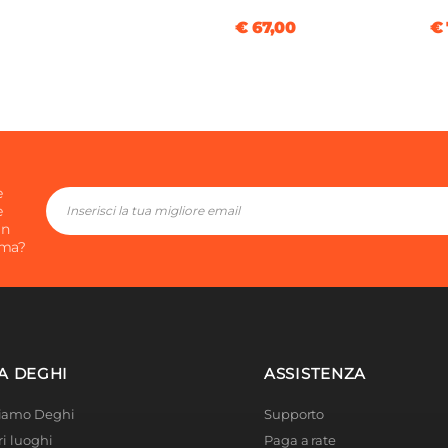
€ 67,00
€ 
e
e
in
ima?
A DEGHI
ASSISTENZA
Siamo Deghi
Supporto
ri luoghi
Paga a rate