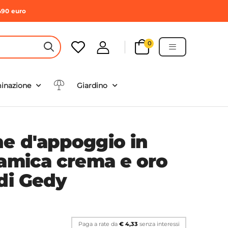
490 euro
0
HEADER SEARCH BUTTON
minazione
Giardino
e d'appoggio in
ramica crema e oro
 di Gedy
Paga a rate da
€ 4,33
senza interessi