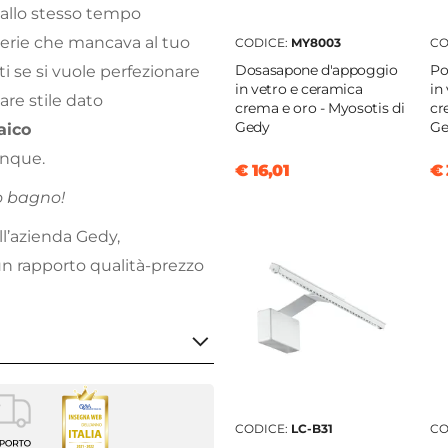
a allo stesso tempo
 serie che mancava al tuo
CODICE:
MY8003
CO
Dosasapone d'appoggio
Po
i se si vuole perfezionare
in vetro e ceramica
in
are stile dato
crema e oro - Myosotis di
cr
Gedy
Ge
aico
unque.
€ 16,01
€ 
o bagno!
ell’azienda Gedy,
un rapporto qualità-prezzo
sapone
CODICE:
LC-B31
CO