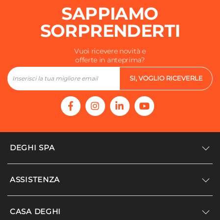
SAPPIAMO
SORPRENDERTI
Vuoi ricevere novità e
offerte in anteprima?
SI, VOGLIO RICEVERLE
DEGHI SPA
Accedi/Registrati
ASSISTENZA
Noi siamo Deghi
Politica dei prezzi
Supporto
CASA DEGHI
Lavora con noi