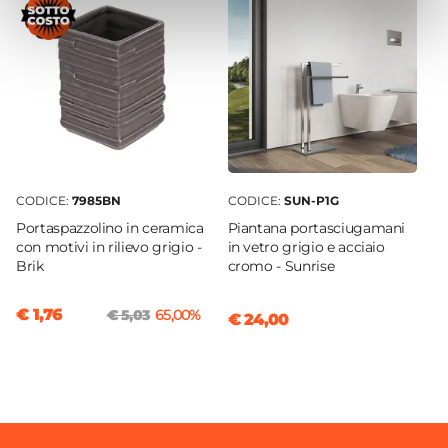
Ceramica
Colore
Grigio
Forma
Rettangolare
Altezza
2,8 cm
CODICE:
7985BN
CODICE:
SUN-P1G
Larghezza
Portaspazzolino in ceramica
Piantana portasciugamani
11,5 cm
con motivi in rilievo grigio -
in vetro grigio e acciaio
Brik
cromo - Sunrise
Profondità
8,6 cm
€ 1,76
€ 5,03
65,00%
€ 24,00