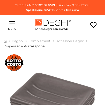
Cerchi aiuto?
0832 156 0529
| Lun - Sab: 9.00 - 17.30 |
Spedizione GRATIS
sopra i
490 euro
MENU
Bagno
Complementi
Accessori Bagno
Dispenser e Portasapone