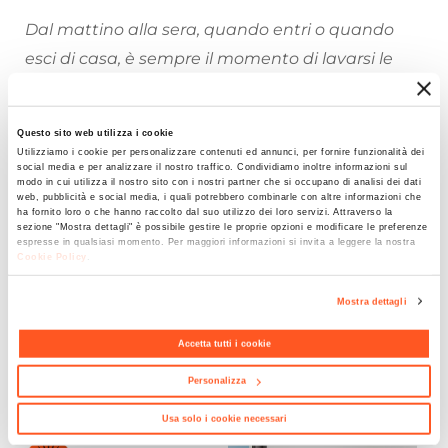
Dal mattino alla sera, quando entri o quando
esci di casa, è sempre il momento di lavarsi le
mani.
Abbina il
porta sapone
agli altri accessori bagno
Questo sito web utilizza i cookie
per rendere il bagno accogliente per tutti.
Utilizziamo i cookie per personalizzare contenuti ed annunci, per fornire funzionalità dei
social media e per analizzare il nostro traffico. Condividiamo inoltre informazioni sul
modo in cui utilizza il nostro sito con i nostri partner che si occupano di analisi dei dati
web, pubblicità e social media, i quali potrebbero combinarle con altre informazioni che
Riepilogo Caratteristiche
ha fornito loro o che hanno raccolto dal suo utilizzo dei loro servizi. Attraverso la
sezione "Mostra dettagli" è possibile gestire le proprie opzioni e modificare le preferenze
espresse in qualsiasi momento. Per maggiori informazioni si invita a leggere la nostra
Caratteristiche
Cookie Policy
.
Tipologia
Mostra dettagli
Portasapone
Installazione
Accetta tutti i cookie
Appoggio
Ti suggeriamo anche
Personalizza
Serie
Brik
Usa solo i cookie necessari
Materiale