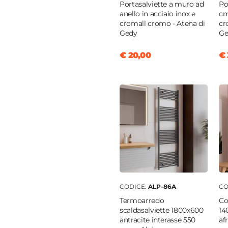
Portasalviette a muro ad
Po
anello in acciaio inox e
cm
o INOX
|
Ceramica
cromall cromo - Atena di
cr
o
Gedy
Ge
golare
€ 20,00
€ 
m
CODICE:
ALP-86A
CO
Termoarredo
Co
scaldasalviette 1800x600
14
antracite interasse 550
af