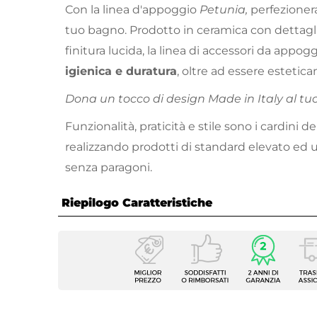
Con la linea d'appoggio
Petunia,
perfezioner
tuo bagno. Prodotto in ceramica con dettagli
finitura lucida, la linea di accessori da appog
igienica e duratura
, oltre ad essere esteti
Dona un tocco di design Made in Italy al tu
Funzionalità, praticità e stile sono i cardini d
realizzando prodotti di standard elevato ed 
senza paragoni.
Riepilogo Caratteristiche
Caratteristiche
Tipologia
Porta
Installazione
Appog
Serie
Petuni