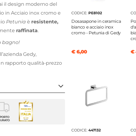
ai il design moderno del
o in Acciaio inox cromo e
CODICE:
PE8102
CO
Dosasapone in ceramica
Po
gio
Petunia
è
resistente,
bianco e acciaio inox
d'
camente
raffinata
.
cromo - Petunia di Gedy
bi
cr
o bagno!
€ 6,00
€ 
ell’azienda Gedy,
un rapporto qualità-prezzo
sapone
gio
a
CODICE:
447132
CO