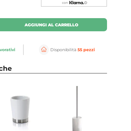
con
AGGIUNGI AL CARRELLO
vorativi
Disponibilità
55 pezzi
nche
⚲
per ingrandire
Cli