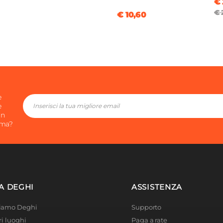
€ 
€ 
€ 10,60
e
e
in
ima?
A DEGHI
ASSISTENZA
Siamo Deghi
Supporto
ri luoghi
Paga a rate