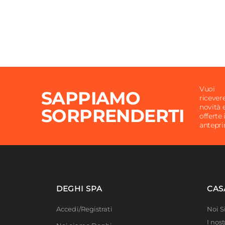
Vuoi
SAPPIAMO
ricever
novità 
SORPRENDERTI
offerte 
antepr
DEGHI SPA
CAS
Accedi/Registrati
Noi 
I nost