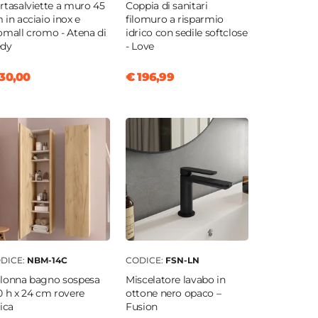
rtasalviette a muro 45
Coppia di sanitari
 in acciaio inox e
filomuro a risparmio
omall cromo - Atena di
idrico con sedile softclose
dy
- Love
30,00
€ 196,99
DICE:
NBM-14C
CODICE:
FSN-LN
lonna bagno sospesa
Miscelatore lavabo in
0 h x 24 cm rovere
ottone nero opaco –
rica
Fusion