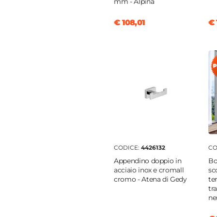
mm - Alpina
€ 108,01
€ 
CODICE:
4426132
CO
Appendino doppio in
Bo
acciaio inox e cromall
sc
cromo - Atena di Gedy
te
tr
ne