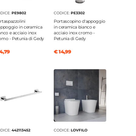
DICE:
PE9802
CODICE:
PE3302
rtaspazzolini
Portascopino d'appoggio
appoggio in ceramica
in ceramica bianco e
anco e acciaio inox
acciaio inox cromo -
omo - Petunia di Gedy
Petunia di Gedy
4,79
€ 14,99
DICE:
442113452
CODICE:
LOVFILO