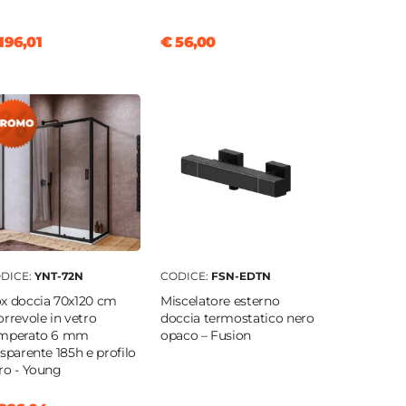
196,01
€ 56,00
DICE:
YNT-72N
CODICE:
FSN-EDTN
x doccia 70x120 cm
Miscelatore esterno
orrevole in vetro
doccia termostatico nero
mperato 6 mm
opaco – Fusion
asparente 185h e profilo
ro - Young