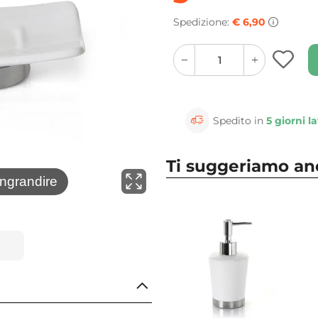
Spedizione:
€ 6,90
quantity
quantity
plus
minus
button
button
Spedito in
5 giorni la
Ti suggeriamo a
⚲
ingrandire
Clicca 