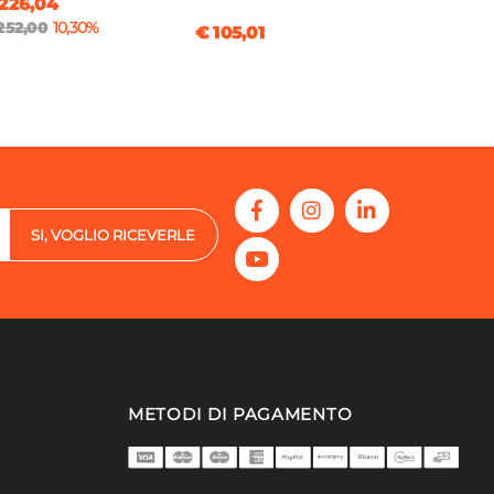
226,04
252,00
10,30%
€ 105,01
SI, VOGLIO RICEVERLE
METODI DI PAGAMENTO