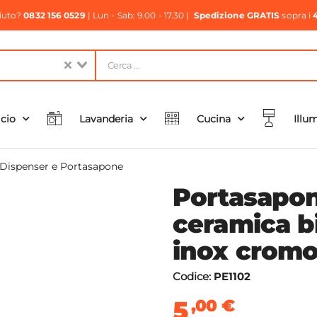
aiuto?
0832 156 0529
| Lun - Sab: 9.00 - 17.30 |
Spedizione GRATIS
sopra i
icio
Lavanderia
Cucina
Illu
Dispenser e Portasapone
Portasapon
ceramica b
inox cromo
Codice:
PE1102
5
,00
€