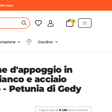
490 euro
0
HEADER SEARCH BUTTON
minazione
Giardino
e d'appoggio in
ianco e acciaio
 - Petunia di Gedy
Paga a rate da
€ 1,66
senza interessi