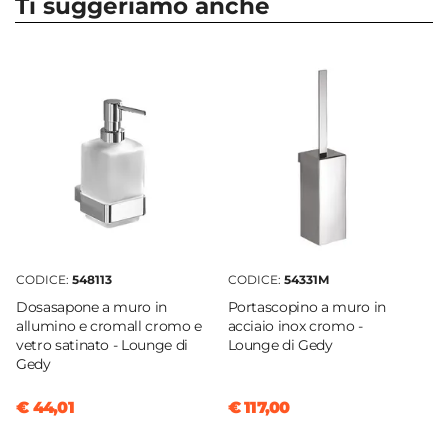
Ti suggeriamo anche
Serie
Lounge
Marca
Gedy
Materiale
Alluminio
|
Cromall
Colore
Cromo
Altezza
2,4 cm
CODICE:
548113
CODICE:
54331M
Larghezza
Dosasapone a muro in
Portascopino a muro in
60 cm
allumino e cromall cromo e
acciaio inox cromo -
Profondità
vetro satinato - Lounge di
Lounge di Gedy
Gedy
5,4 cm
Sistema Di Fissaggio
€ 44,01
€ 117,00
Viti