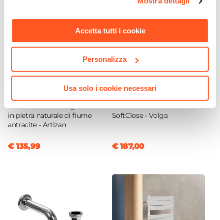
Mostra dettagli
momento. Per maggiori informazioni si invita a leggere la
nostra
Cookie Policy
.
Accetta tutti i cookie
Personalizza
CODICE:
LAP-AS2
CODICE:
INDF
Usa solo i cookie necessari
Lavabo da appoggio 53x48
Sanitari filomuro ceramica
cm lavorazione artigianale
vaso con bidet e sedile
in pietra naturale di fiume
SoftClose - Volga
antracite - Artizan
€ 135,99
€ 187,00