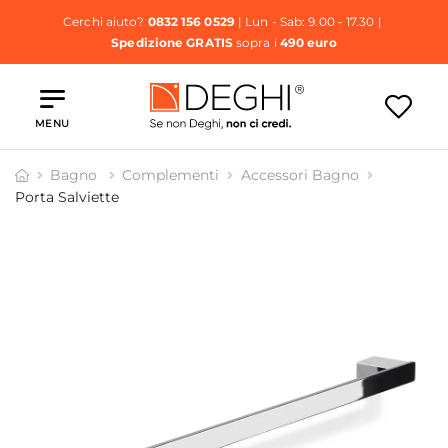
Cerchi aiuto?
0832 156 0529
| Lun - Sab: 9.00 - 17.30 |
Spedizione GRATIS
sopra i
490 euro
MENU
Bagno
Complementi
Accessori Bagno
Porta Salviette