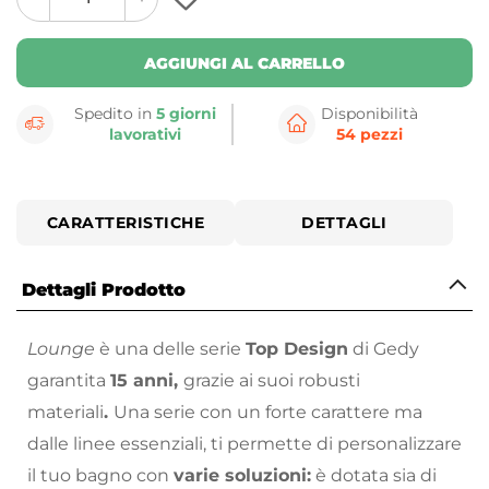
plus
minus
button
button
AGGIUNGI AL CARRELLO
Spedito in
5 giorni
Disponibilità
lavorativi
54 pezzi
CARATTERISTICHE
DETTAGLI
Dettagli Prodotto
Lounge
è una delle serie
Top Design
di Gedy
garantita
15 anni,
grazie ai suoi robusti
materiali
.
Una serie con un forte carattere ma
dalle linee essenziali, ti permette di personalizzare
il tuo bagno con
varie soluzioni:
è dotata sia di