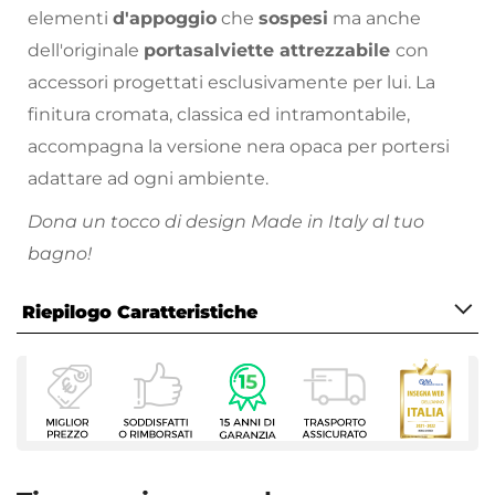
elementi
d'appoggio
che
sospesi
ma anche
dell'originale
portasalviette attrezzabile
con
accessori progettati esclusivamente per lui. La
finitura cromata, classica ed intramontabile,
accompagna la versione nera opaca per portersi
adattare ad ogni ambiente.
Dona un tocco di design Made in Italy al tuo
bagno!
Funzionalità, praticità e stile sono i cardini
Riepilogo Caratteristiche
dell’azienda Gedy, realizzando prodotti di
standard elevato ed un rapporto qualità-prezzo
Caratteristiche
senza paragoni.
Tipologia
Portasalviette
Installazione
A muro