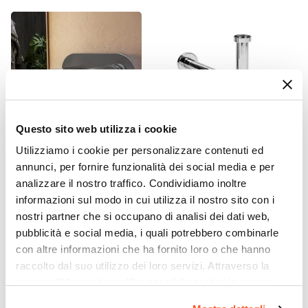
Questo sito web utilizza i cookie
Utilizziamo i cookie per personalizzare contenuti ed
CODICE:
FLD-LM2P
CODICE:
SIFTC
annunci, per fornire funzionalità dei social media e per
Miscelatore lavabo a muro
Sifone di scarico tondo
analizzare il nostro traffico. Condividiamo inoltre
canna 20 cm con piastra
universale in ottone
informazioni sul modo in cui utilizza il nostro sito con i
cromo – Fluid
cromato
nostri partner che si occupano di analisi dei dati web,
pubblicità e social media, i quali potrebbero combinarle
€ 63,00
€ 22,00
con altre informazioni che ha fornito loro o che hanno
raccolto dal suo utilizzo dei loro servizi. Attraverso la
sezione "Mostra dettagli" è possibile gestire le proprie
opzioni e modificare le preferenze espresse in qualsiasi