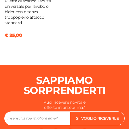
Piletta di scarico Jacuzzi
universale per lavabo o
bidet con o senza
troppopieno attacco
standard
€ 25,00
SAPPIAMO
SORPRENDERTI
Vuoi ricevere novità e
offerte in anteprima?
SI, VOGLIO RICEVERLE