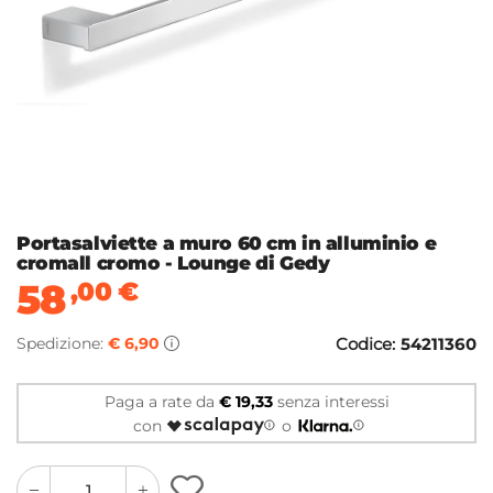
Portasalviette a muro 60 cm in alluminio e
cromall cromo - Lounge di Gedy
58
,00
€
Spedizione:
€ 6,90
Codice:
54211360
Paga a rate da
€ 19,33
senza interessi
con
o
quantity
quantity