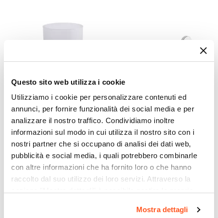
Questo sito web utilizza i cookie
Utilizziamo i cookie per personalizzare contenuti ed
annunci, per fornire funzionalità dei social media e per
CODICE:
FE1013
CODICE:
FE21-35
analizzare il nostro traffico. Condividiamo inoltre
Portaspazzolini a muro in
Portasalviette a muro 35
informazioni sul modo in cui utilizza il nostro sito con i
acciaio inox cromo e vetro
cm in acciaio inox e cromall
nostri partner che si occupano di analisi dei dati web,
satinato - Felce di Gedy
cromo - Felce di Gedy
pubblicità e social media, i quali potrebbero combinarle
€ 10,00
€ 16,99
con altre informazioni che ha fornito loro o che hanno
raccolto dal suo utilizzo dei loro servizi. Attraverso la
sezione "Mostra dettagli" è possibile gestire le proprie
opzioni e modificare le preferenze espresse in qualsiasi
Mostra dettagli
momento. Per maggiori informazioni si invita a leggere la