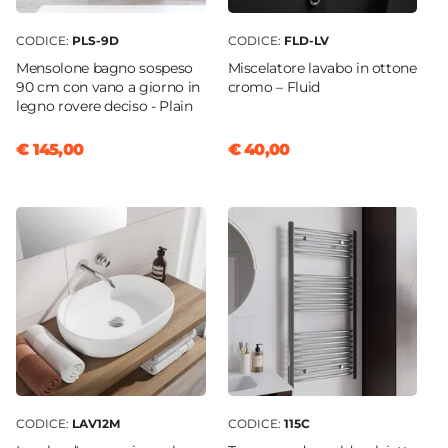
CODICE:
PLS-9D
CODICE:
FLD-LV
Mensolone bagno sospeso
Miscelatore lavabo in ottone
90 cm con vano a giorno in
cromo – Fluid
legno rovere deciso - Plain
€ 145,00
€ 40,00
CODICE:
LAV12M
CODICE:
115C