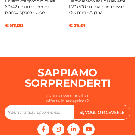
Lavabo d'appoggio ovale
Termoarredo scaldasalviette
60x42 cm in ceramica
1120x500 cromato interasse
bianco opaco - Cloe
450 mm - Alpina
€ 87,00
€ 75,01
SAPPIAMO
SORPRENDERTI
Vuoi ricevere novità e
offerte in anteprima?
SI, VOGLIO RICEVERLE