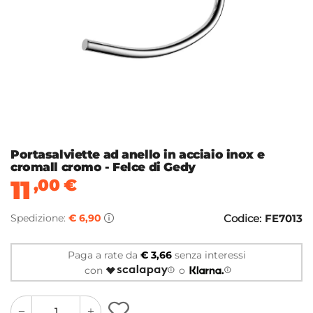
Portasalviette ad anello in acciaio inox e
cromall cromo - Felce di Gedy
11
,00
€
Spedizione:
€ 6,90
Codice:
FE7013
Paga a rate da
€ 3,66
senza interessi
con
o
quantity
quantity