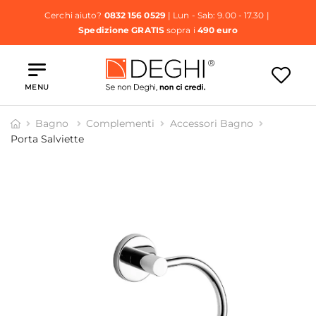
Cerchi aiuto?
0832 156 0529
| Lun - Sab: 9.00 - 17.30 |
Spedizione GRATIS
sopra i
490 euro
MENU
Bagno
Complementi
Accessori Bagno
Porta Salviette