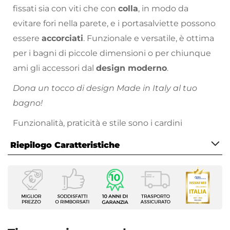
fissati sia con viti che con
colla
, in modo da
evitare fori nella parete, e i portasalviette possono
essere
accorciati
. Funzionale e versatile, è ottima
per i bagni di piccole dimensioni o per chiunque
ami gli accessori dal
design moderno
.
Dona un tocco di design Made in Italy al tuo
bagno!
Funzionalità, praticità e stile sono i cardini
dell’azienda Gedy, realizzando prodotti di
Riepilogo Caratteristiche
standard elevato ed un rapporto qualità-prezzo
senza paragoni.
Caratteristiche
Tipologia
Anello portasalviette
Installazione
A muro