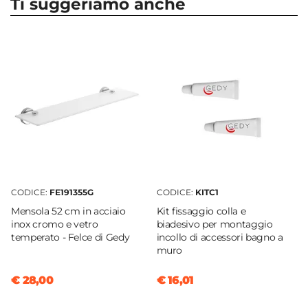
Ti suggeriamo anche
Serie
Felce
Marca
Gedy
Materiale
Acciaio INOX
|
Cromall
Colore
Cromo
Altezza
15,2 cm
CODICE:
FE191355G
CODICE:
KITC1
Larghezza
Mensola 52 cm in acciaio
Kit fissaggio colla e
19,3 cm
inox cromo e vetro
biadesivo per montaggio
Profondità
temperato - Felce di Gedy
incollo di accessori bagno a
muro
5,5 cm
Sistema Di Fissaggio
€ 28,00
€ 16,01
Colla
|
Viti