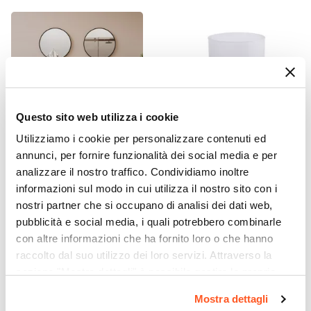
Questo sito web utilizza i cookie
Utilizziamo i cookie per personalizzare contenuti ed
annunci, per fornire funzionalità dei social media e per
CODICE:
PLS-16G
CODICE:
FE1013
analizzare il nostro traffico. Condividiamo inoltre
Mensolone bagno sospeso
Portaspazzolini a muro in
informazioni sul modo in cui utilizza il nostro sito con i
160 cm con vano a giorno in
acciaio inox cromo e vetro
nostri partner che si occupano di analisi dei dati web,
legno rovere grigio - Plain
satinato - Felce di Gedy
pubblicità e social media, i quali potrebbero combinarle
€ 194,00
€ 10,00
con altre informazioni che ha fornito loro o che hanno
raccolto dal suo utilizzo dei loro servizi. Attraverso la
sezione "Mostra dettagli" è possibile gestire le proprie
opzioni e modificare le preferenze espresse in qualsiasi
Mostra dettagli
momento. Per maggiori informazioni si invita a leggere la