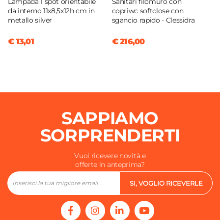
Lampada 1 spot orientabile
Sanitari filomuro con
da interno 11x8,5x12h cm in
copriwc softclose con
metallo silver
sgancio rapido - Clessidra
€ 13,01
€ 216,00
SAPPIAMO
SORPRENDERTI
Vuoi ricevere novità e
offerte in anteprima?
SI, VOGLIO RICEVERLE