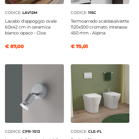
CODICE:
LAV12M
CODICE:
115C
Lavabo d'appoggio ovale
Termoarredo scaldasalviette
60x42 cm in ceramica
1120x500 cromato interasse
bianco opaco - Cloe
450 mm - Alpina
€ 87,00
€ 75,01
CODICE:
CPR-1S12
CODICE:
CLE-FL