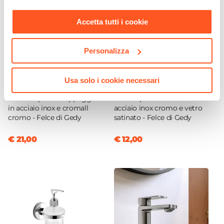
nostra
Cookie Policy
.
Accetta tutti i cookie
Personalizza
Usa solo i cookie necessari
CODICE:
FE33/13
CODICE:
FE1113G
Portascopino da appoggio
Portasapone a muro in
in acciaio inox e cromall
acciaio inox cromo e vetro
cromo - Felce di Gedy
satinato - Felce di Gedy
€ 21,00
€ 12,00