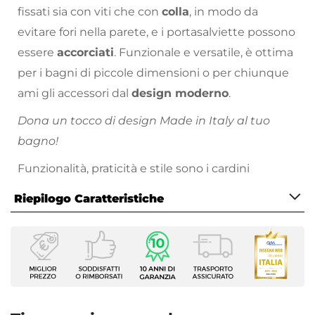
fissati sia con viti che con
colla
, in modo da
evitare fori nella parete, e i portasalviette possono
essere
accorciati
. Funzionale e versatile, è ottima
per i bagni di piccole dimensioni o per chiunque
ami gli accessori dal
design moderno
.
Dona un tocco di design Made in Italy al tuo
bagno!
Funzionalità, praticità e stile sono i cardini
dell’azienda Gedy, realizzando prodotti di
Riepilogo Caratteristiche
standard elevato ed un rapporto qualità-prezzo
senza paragoni.
Caratteristiche
Tipologia
Portasalviette
Installazione
A muro