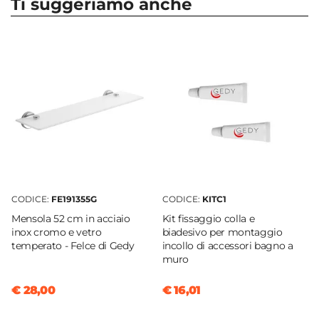
Ti suggeriamo anche
Serie
Felce
Marca
Gedy
Materiale
Acciaio INOX
|
Cromall
Colore
Cromo
Altezza
5,6 cm
CODICE:
FE191355G
CODICE:
KITC1
Larghezza
Mensola 52 cm in acciaio
Kit fissaggio colla e
64,6 cm
inox cromo e vetro
biadesivo per montaggio
Profondità
temperato - Felce di Gedy
incollo di accessori bagno a
muro
7,4 cm
Sistema Di Fissaggio
€ 28,00
€ 16,01
Colla
|
Viti