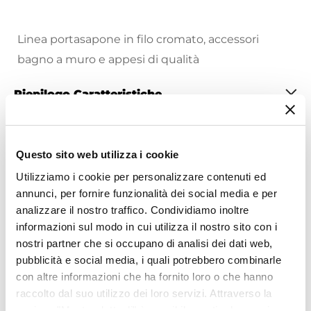
Linea portasapone in filo cromato, accessori
bagno a muro e appesi di qualità
Riepilogo Caratteristiche
Caratteristiche
Tipologia
Questo sito web utilizza i cookie
Griglia doccia
|
Porta sapone doccia
Utilizziamo i cookie per personalizzare contenuti ed
Marca
annunci, per fornire funzionalità dei social media e per
Gedy
Ti suggeriamo anche
analizzare il nostro traffico. Condividiamo inoltre
Installazione
informazioni sul modo in cui utilizza il nostro sito con i
Muro
nostri partner che si occupano di analisi dei dati web,
Numero Ripiani
pubblicità e social media, i quali potrebbero combinarle
con altre informazioni che ha fornito loro o che hanno
1 ripiano
raccolto dal suo utilizzo dei loro servizi. Attraverso la
Forma
sezione "Mostra dettagli" è possibile gestire le proprie