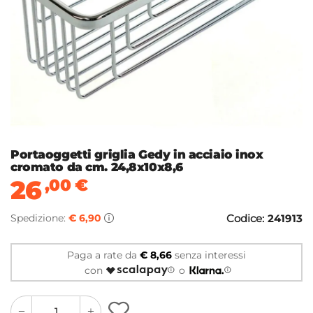
Portaoggetti griglia Gedy in acciaio inox
cromato da cm. 24,8x10x8,6
26
,00
€
Spedizione:
€ 6,90
Codice:
241913
Paga a rate da
€ 8,66
senza interessi
con
o
quantity
quantity