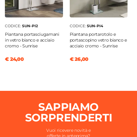
CODICE:
SUN-PI2
CODICE:
SUN-PI4
Piantana portasciugamani
Piantana portarotolo e
in vetro bianco e acciaio
portascopino vetro bianco e
cromo - Sunrise
acciaio cromo - Sunrise
€ 24,00
€ 26,00
SAPPIAMO
SORPRENDERTI
Vuoi ricevere novità e
offerte in anteprima?