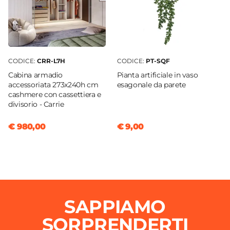
CODICE:
CRR-L7H
CODICE:
PT-SQF
Cabina armadio
Pianta artificiale in vaso
accessoriata 273x240h cm
esagonale da parete
cashmere con cassettiera e
divisorio - Carrie
€ 980,00
€ 9,00
SAPPIAMO
SORPRENDERTI