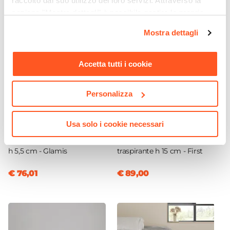
raccolto dal suo utilizzo dei loro servizi. Attraverso la
sezione "Mostra dettagli" è possibile gestire le proprie
opzioni e modificare le preferenze espresse in qualsiasi
Mostra dettagli
momento. Per maggiori informazioni si invita a leggere la
nostra
Cookie Policy
.
Accetta tutti i cookie
Personalizza
CODICE:
GMS-T29
CODICE:
FRT-M29
Topper per materasso una
Materasso una piazza e
Usa solo i cookie necessari
piazza e mezza 120x190 cm
mezza 120x190 cm in Elastic
sfoderabile in Elastic Foam
Foam con rivestimento
h 5,5 cm - Glamis
traspirante h 15 cm - First
€ 76,01
€ 89,00