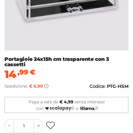
Portagioie 24x15h cm trasparente con 3
cassetti
14
,99
€
Spedizione:
€ 6,90
Codice:
PTG-HSM
Paga a rate da
€ 4,99
senza interessi
con
o
quantity
quantity
plus
minus
button
button