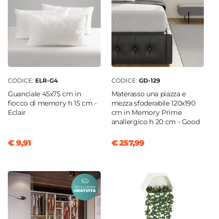
CODICE:
ELR-G4
CODICE:
GD-129
Guanciale 45x75 cm in
Materasso una piazza e
fiocco di memory h 15 cm -
mezza sfoderabile 120x190
Eclair
cm in Memory Prime
anallergico h 20 cm - Good
€ 9,91
€ 257,99