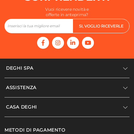
Vuoi ricevere novità e
offerte in anteprima?
SI, VOGLIO RICEVERLE
DEGHI SPA
Accedi/Registrati
ASSISTENZA
Noi siamo Deghi
Politica dei prezzi
Supporto
CASA DEGHI
Lavora con noi
Paga a rate
Diventa fornitore
Località disagiate
Noi Siamo Deghi
Modello organizzativo e codice etico
METODI DI PAGAMENTO
Agevolazioni fiscali
I nostri luoghi