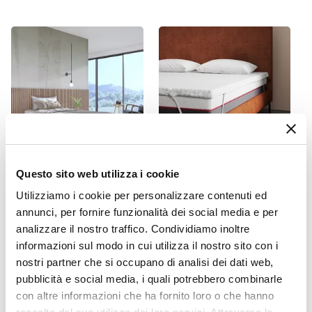
24 x 11 cm
Materiale
Abs
Numero Scomparti
3 scomparti
Caratteristiche
Con cassetti
Questo sito web utilizza i cookie
CODICE:
CB-12N
CODICE:
AUY-T29
Utilizziamo i cookie per personalizzare contenuti ed
Letto una piazza e mezza
Topper per materasso una
sommier 120x190 cm in
piazza e mezza 120x190 cm
annunci, per fornire funzionalità dei social media e per
tessuto nero con prese USB
sfoderabile in Memory h 5,5
analizzare il nostro traffico. Condividiamo inoltre
laterali - Columbus
cm - Audley
informazioni sul modo in cui utilizza il nostro sito con i
nostri partner che si occupano di analisi dei dati web,
€ 148,00
€ 92,00
pubblicità e social media, i quali potrebbero combinarle
con altre informazioni che ha fornito loro o che hanno