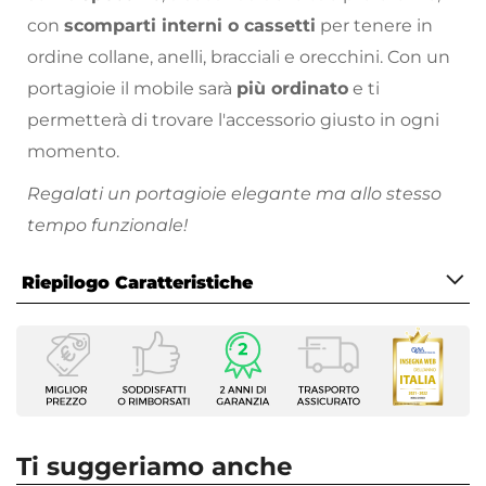
con
scomparti interni o cassetti
per tenere in
ordine collane, anelli, bracciali e orecchini. Con un
portagioie il mobile sarà
più ordinato
e ti
permetterà di trovare l'accessorio giusto in ogni
momento.
Regalati un portagioie elegante ma allo stesso
tempo funzionale!
Scegli i complementi perfetti per arredare la tua
Riepilogo Caratteristiche
casa come hai sempre sognato: sul nostro
vasto
catalogo online
troverai proposte per tutte le
Caratteristiche
necessità, stili di arredamento e prezzo!
Colore
Trasparente
Altezza
15 cm
Ti suggeriamo anche
Dimensioni