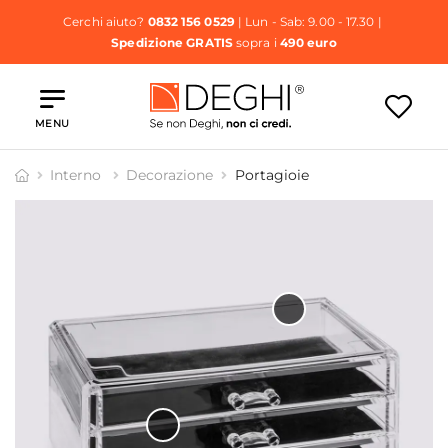
Cerchi aiuto?
0832 156 0529
| Lun - Sab: 9.00 - 17.30 |
Spedizione GRATIS
sopra i
490 euro
MENU
Interno
Decorazione
Portagioie