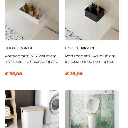
Larghezza
25,8 cm
Profondità
13,2 cm
Altezza
6,3 cm
CODICE:
NP-3B
CODICE:
NP-15N
Marca
Portaoggetti 30x12x10h cm
Portaoggetti 15x12x10h cm
Gedy
in acciaio inox bianco opaco
in acciaio inox nero opaco
€ 36,00
€ 28,00