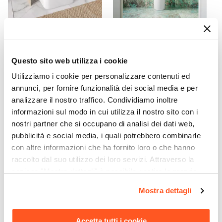
CODICE:
PB-BEC
CODICE:
FRS-48B
Cesto portabiancheria in
Lavabo freestanding 40x85
Questo sito web utilizza i cookie
bambù ecrù
h cm monoforo in ceramica
bianco - Frost
Utilizziamo i cookie per personalizzare contenuti ed
annunci, per fornire funzionalità dei social media e per
€ 17,90
€ 254,00
analizzare il nostro traffico. Condividiamo inoltre
informazioni sul modo in cui utilizza il nostro sito con i
nostri partner che si occupano di analisi dei dati web,
pubblicità e social media, i quali potrebbero combinarle
con altre informazioni che ha fornito loro o che hanno
raccolto dal suo utilizzo dei loro servizi. Attraverso la
sezione "Mostra dettagli" è possibile gestire le proprie
opzioni e modificare le preferenze espresse in qualsiasi
Mostra dettagli
momento. Per maggiori informazioni si invita a leggere la
nostra
Cookie Policy
.
Accetta tutti i cookie