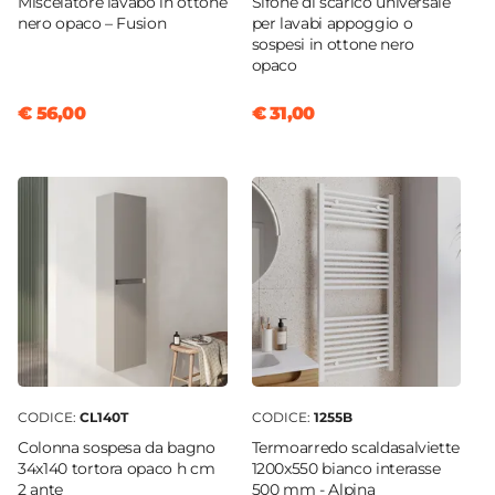
Miscelatore lavabo in ottone
Sifone di scarico universale
nero opaco – Fusion
per lavabi appoggio o
sospesi in ottone nero
opaco
€ 56,00
€ 31,00
CODICE:
CL140T
CODICE:
1255B
Colonna sospesa da bagno
Termoarredo scaldasalviette
34x140 tortora opaco h cm
1200x550 bianco interasse
2 ante
500 mm - Alpina