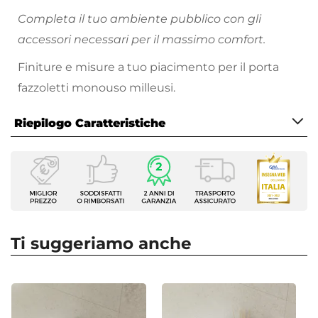
Completa il tuo ambiente pubblico con gli
accessori necessari per il massimo comfort.
Finiture e misure a tuo piacimento per il porta
fazzoletti monouso milleusi.
Riepilogo Caratteristiche
Caratteristiche
Tipologia
Distributore di salviette
Installazione
Da appoggio
Ti suggeriamo anche
Colore
Bianco
Materiale
Resina termoplastica