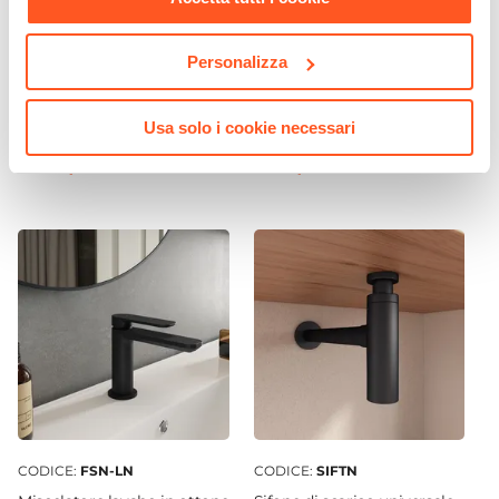
CODICE:
KYR-LF
CODICE:
AFRSET
Miscelatore lavabo
Set 5 accessori d'appoggio
Personalizza
freestanding cromo – Kyria
in cemento e bambù con
motivo in rilievo - Afrodite
di Gedy
Usa solo i cookie necessari
€ 300,00
€ 101,00
CODICE:
FSN-LN
CODICE:
SIFTN