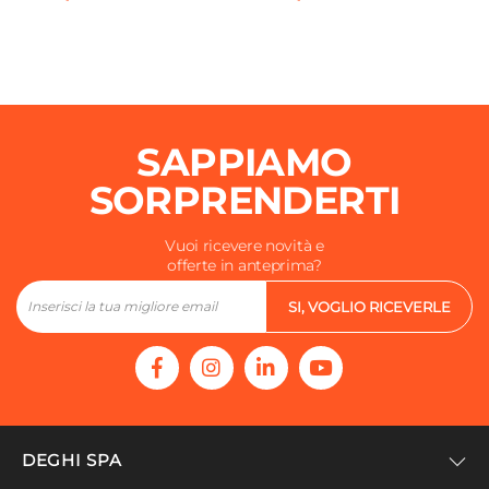
SAPPIAMO
SORPRENDERTI
Vuoi ricevere novità e
offerte in anteprima?
SI, VOGLIO RICEVERLE
DEGHI SPA