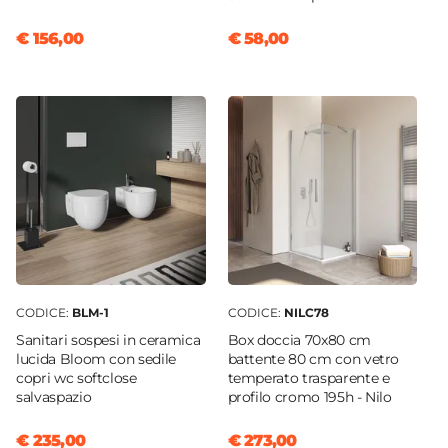
€ 156,00
€ 58,00
CODICE:
BLM-1
CODICE:
NILC78
Sanitari sospesi in ceramica
Box doccia 70x80 cm
lucida Bloom con sedile
battente 80 cm con vetro
copri wc softclose
temperato trasparente e
salvaspazio
profilo cromo 195h - Nilo
€ 235,00
€ 273,00