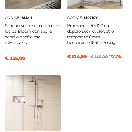
CODICE:
BLM-1
CODICE:
510710Y
Sanitari sospesi in ceramica
Box doccia 70x100 cm
lucida Bloom con sedile
doppio scorrevole vetro
copri wc softclose
temperato 6mm
salvaspazio
trasparente 185h - Young
€ 124,99
€ 145,00
13,80%
€ 235,00