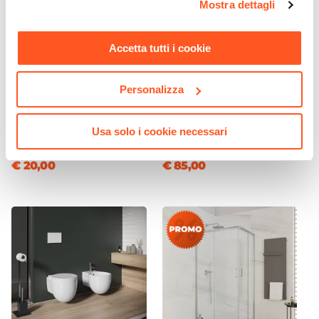
Mostra dettagli
momento. Per maggiori informazioni si invita a leggere la
nostra
Cookie Policy
.
Accetta tutti i cookie
CODICE:
4424SG
CODICE:
MLF8-B
Personalizza
Portascopino da appoggio
Termoarredo a tubo piatto
in resina sabbia effetto
840x500 mm bianco - Melfi
Usa solo i cookie necessari
pietra - Stone
€ 20,00
€ 85,00