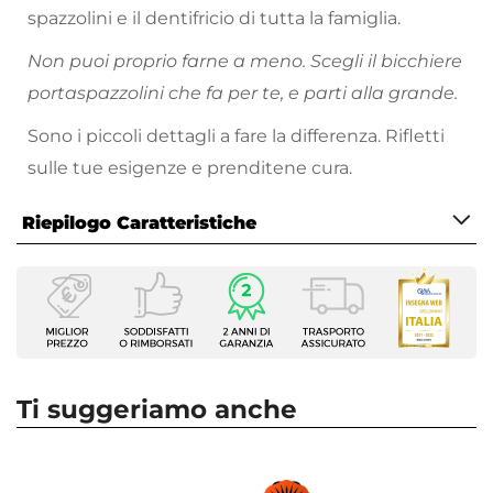
spazzolini e il dentifricio di tutta la famiglia.
Non puoi proprio farne a meno. Scegli il bicchiere
portaspazzolini che fa per te, e parti alla grande.
Sono i piccoli dettagli a fare la differenza. Rifletti
sulle tue esigenze e prenditene cura.
Riepilogo Caratteristiche
Caratteristiche
Tipologia
Portaspazzolini
Installazione
Appoggio
Ti suggeriamo anche
Serie
Stone
Materiale