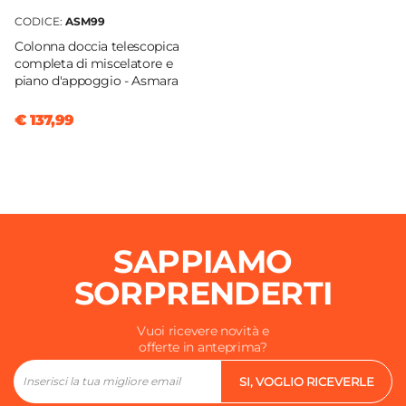
CODICE:
ASM99
Colonna doccia telescopica
completa di miscelatore e
piano d'appoggio - Asmara
€ 137,99
SAPPIAMO
SORPRENDERTI
Vuoi ricevere novità e
offerte in anteprima?
SI, VOGLIO RICEVERLE