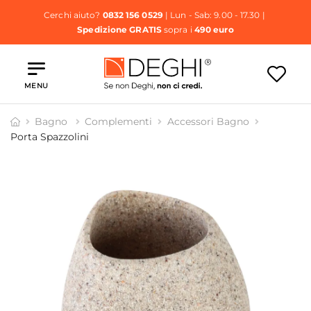
Cerchi aiuto?
0832 156 0529
| Lun - Sab: 9.00 - 17.30 |
Spedizione GRATIS
sopra i
490 euro
MENU
Bagno
Complementi
Accessori Bagno
Porta Spazzolini