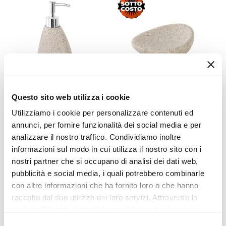
Poliresina
Colore
Sabbia
Effetto
Effetto pietra
Forma
Irregolare
Questo sito web utilizza i cookie
CODICE:
4421ST
CODICE:
STN-PS
Altezza
Utilizziamo i cookie per personalizzare contenuti ed
Dispenser sapone in resina
Portasapone in resina
3 cm
sabbia effetto pietra - Stone
sabbia effetto pietra - Stone
annunci, per fornire funzionalità dei social media e per
Larghezza
analizzare il nostro traffico. Condividiamo inoltre
12 cm
€ 3,15
€ 7,00
55,00%
informazioni sul modo in cui utilizza il nostro sito con i
€ 11,00
Profondità
nostri partner che si occupano di analisi dei dati web,
pubblicità e social media, i quali potrebbero combinarle
12 cm
con altre informazioni che ha fornito loro o che hanno
raccolto dal suo utilizzo dei loro servizi. Attraverso la
sezione "Mostra dettagli" è possibile gestire le proprie
opzioni e modificare le preferenze espresse in qualsiasi