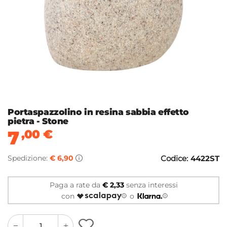
Portaspazzolino in resina sabbia effetto
pietra - Stone
7
,00
€
Spedizione:
€ 6,90
Codice:
4422ST
Paga a rate da
€ 2,33
senza interessi
con
o
quantity
quantity