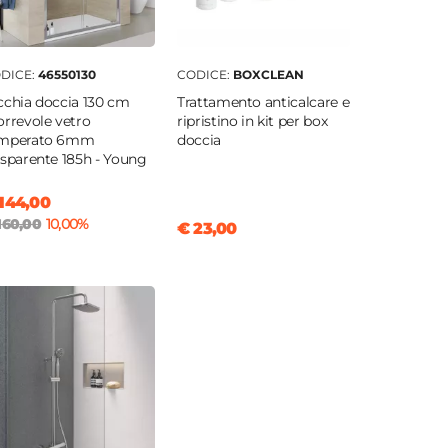
DICE:
46550130
CODICE:
BOXCLEAN
cchia doccia 130 cm
Trattamento anticalcare e
orrevole vetro
ripristino in kit per box
mperato 6mm
doccia
asparente 185h - Young
144,00
160,00
10,00%
€ 23,00