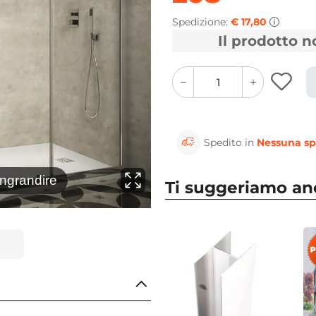
Spedizione:
€ 17,80
Il prodotto 
quantity
quantity
plus
minus
button
button
Spedito in
Nessuna sp
⚲
ingrandire
Clicca 
Ti suggeriamo a