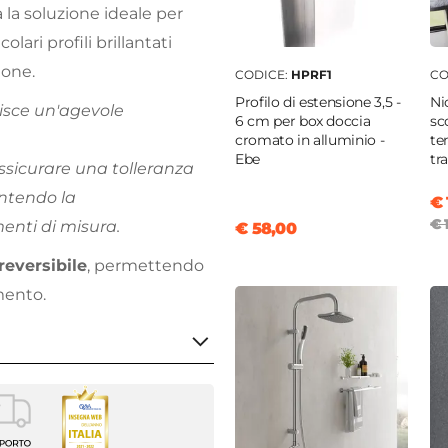
la soluzione ideale per
olari profili brillantati
ione.
CODICE:
HPRF1
CO
Profilo di estensione 3,5 -
Ni
isce un'agevole
6 cm per box doccia
sc
cromato in alluminio -
te
Ebe
tr
assicurare una tolleranza
entendo la
€ 
€ 
nti di misura.
€ 58,00
reversibile
, permettendo
imento.
a