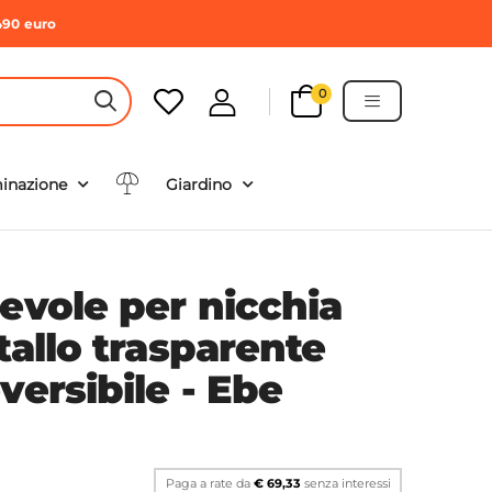
490 euro
0
HEADER SEARCH BUTTON
minazione
Giardino
evole per nicchia
tallo trasparente
versibile - Ebe
Paga a rate da
€ 69,33
senza interessi