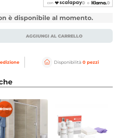
con
o
non è disponibile al momento.
AGGIUNGI AL CARRELLO
edizione
Disponibilità
0 pezzi
⚲
per ingrandire
Cli
nche