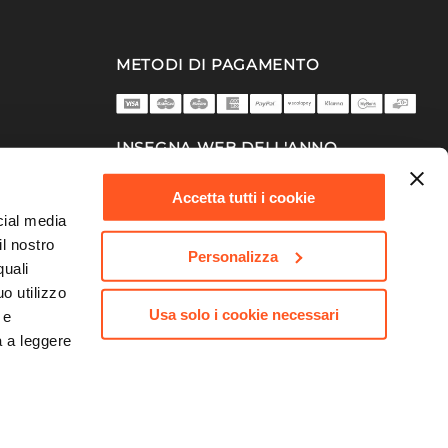
METODI DI PAGAMENTO
INSEGNA WEB DELL'ANNO
2025/26
Accetta tutti i cookie
cial media
il nostro
Personalizza
quali
o utilizzo
Usa solo i cookie necessari
 e
a a leggere
753 | Capitale Sociale 10.000.000,00 €