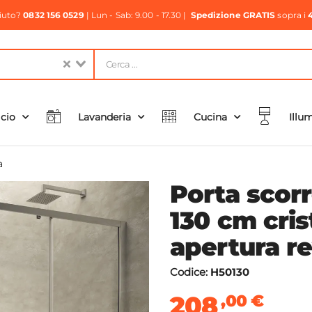
aiuto?
0832 156 0529
| Lun - Sab: 9.00 - 17.30 |
Spedizione GRATIS
sopra i
icio
Lavanderia
Cucina
Illu
a
Porta scorr
130 cm cris
apertura re
Codice:
H50130
208
,00
€