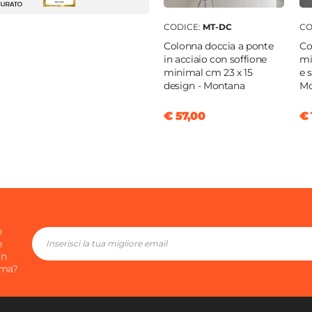
m
m
CODICE:
MT-DC
CO
Colonna doccia a ponte
Co
in acciaio con soffione
mi
vole
minimal cm 23 x 15
e 
design - Montana
Mo
€ 57,00
€ 
m
|
132 cm
 profilo "Ebe" - € 58
m
m
llo temperato
e
e
rente
in
ima?
nio
to