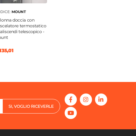
DICE:
MOUNT
lonna doccia con
scelatore termostatico
saliscendi telescopico -
unt
135,01
SI, VOGLIO RICEVERLE