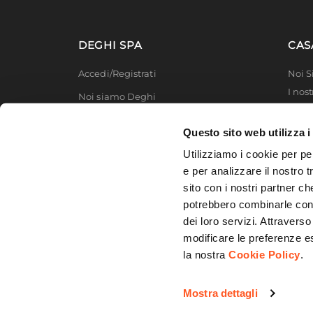
Colore Profilo
Cromo
Sgancio Rapido
Si - Pul
DEGHI SPA
CAS
Sistema Di Apertura
Manigl
Accedi/Registrati
Noi 
Colore Maniglie O Pomelli
Cromo
I nost
Installazione
Filop
Noi siamo Deghi
Deghi
Politica dei prezzi
MFT -
Questo sito web utilizza i
Lavora con noi
Partn
Utilizziamo i cookie per pe
Deghi
Diventa fornitore
e per analizzare il nostro t
Degh
sito con i nostri partner ch
Modello organizzativo e codice etico
potrebbero combinarle con a
Promozioni
dei loro servizi. Attraverso
modificare le preferenze e
la nostra
Cookie Policy
.
© 2026 DEGHI S.p.A. - Via Lecce Km. 3
Mostra dettagli