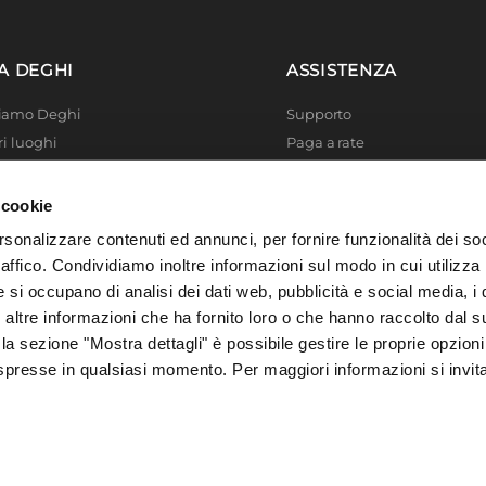
izia Facilitata
A DEGHI
ASSISTENZA
ia
Siamo Deghi
Supporto
ri luoghi
Paga a rate
avimento
|
Su piatto doccia
 4 Planet
Località disagiate
 La produzione
Agevolazioni fiscali
 cookie
er di successo
Termini e condizioni
rsonalizzare contenuti ed annunci, per fornire funzionalità dei so
 Solidale
Privacy Policy
raffico. Condividiamo inoltre informazioni sul modo in cui utilizza 
i Academy
Cookie policy
e si occupano di analisi dei dati web, pubblicità e social media, i 
ltre informazioni che ha fornito loro o che hanno raccolto dal su
 la sezione "Mostra dettagli" è possibile gestire le proprie opzioni
spresse in qualsiasi momento. Per maggiori informazioni si invit
, 73016 San Cesario di Lecce (LE), Italia | C.F. e P. IVA 04388370