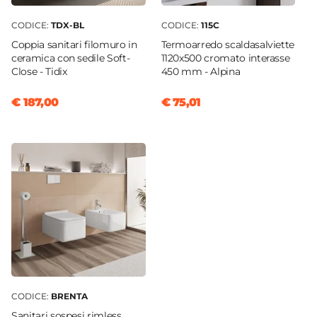
CODICE:
TDX-BL
CODICE:
115C
Coppia sanitari filomuro in
Termoarredo scaldasalviette
ceramica con sedile Soft-
1120x500 cromato interasse
Close - Tidix
450 mm - Alpina
€ 187,00
€ 75,01
CODICE:
BRENTA
Sanitari sospesi rimless