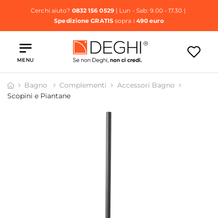
Cerchi aiuto?
0832 156 0529
| Lun - Sab: 9.00 - 17.30 |
Spedizione GRATIS
sopra i
490 euro
MENU
Bagno
Complementi
Accessori Bagno
Scopini e Piantane