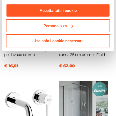
nostra
Cookie Policy
.
Accetta tutti i cookie
Personalizza
Usa solo i cookie necessari
CODICE:
SITBC
CODICE:
FLD-LM5
Sifone di scarico a bottiglia
Miscelatore lavabo a muro
per lavabo cromo
canna 25 cm cromo– Fluid
€ 16,01
€ 62,00