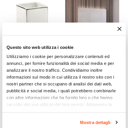
Porta scopino
|
Scopino
Questo sito web utilizza i cookie
Utilizziamo i cookie per personalizzare contenuti ed
CODICE:
LC982
CODICE:
RXY-87
annunci, per fornire funzionalità dei social media e per
Portaspazzolini da
Specchio led 70x80 cm con
analizzare il nostro traffico. Condividiamo inoltre
appoggio in ceramica
ingranditore orologio e
informazioni sul modo in cui utilizza il nostro sito con i
bianco con profilo nero -
accensione touch - Roxy
nostri partner che si occupano di analisi dei dati web,
Lucrezia di Gedy
pubblicità e social media, i quali potrebbero combinarle
€ 11,00
€ 126,00
con altre informazioni che ha fornito loro o che hanno
raccolto dal suo utilizzo dei loro servizi. Attraverso la
sezione "Mostra dettagli" è possibile gestire le proprie
opzioni e modificare le preferenze espresse in qualsiasi
Mostra dettagli
momento. Per maggiori informazioni si invita a leggere la