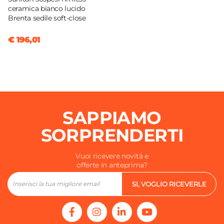
ceramica bianco lucido
Brenta sedile soft-close
€ 196,01
SAPPIAMO
SORPRENDERTI
Vuoi ricevere novità e
offerte in anteprima?
SI, VOGLIO RICEVERLE