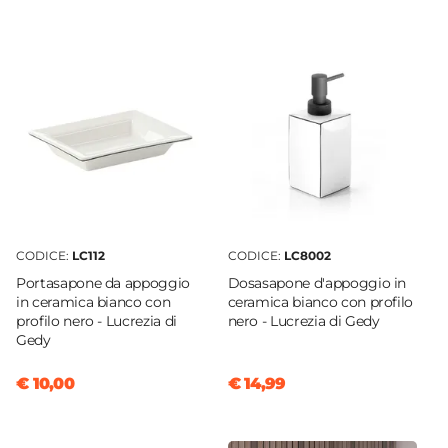
Lucrezia
Marca
Gedy
Materiale
Ceramica
Colore
Bianco
Colore Setole
Nero
CODICE:
LC112
CODICE:
LC8002
Altezza
Portasapone da appoggio
Dosasapone d'appoggio in
46 cm
in ceramica bianco con
ceramica bianco con profilo
profilo nero - Lucrezia di
nero - Lucrezia di Gedy
Larghezza
Gedy
10 cm
Profondità
€ 10,00
€ 14,99
10 cm
Componenti