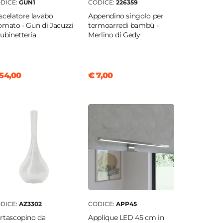
DICE:
GUN1
CODICE:
226359
scelatore lavabo
Appendino singolo per
omato - Gun di Jacuzzi
termoarredi bambù -
Rubinetteria
Merlino di Gedy
54,00
€ 7,00
DICE:
AZ3302
CODICE:
APP45
rtascopino da
Applique LED 45 cm in