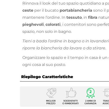
Rinnova il look del tuo spazio quotidiano a pa
ceste
per il bucato
portabiancheria
sono il 
mantenere l’ordine. In
tessuto
, in
fibra
natura
pieghevoli
,
colorati
, i contenitori sono perfe
spazio, non solo in bagno.
Tieni a bada l’ordine in bagno o in lavanderi
riporre la biancheria da lavare o da stirare.
Organizzare lo spazio e il tempo in casa è un
ogni cosa al suo posto.
Riepilogo Caratteristiche
Caratteristiche
Tipologia
Portab
Colore
Beige