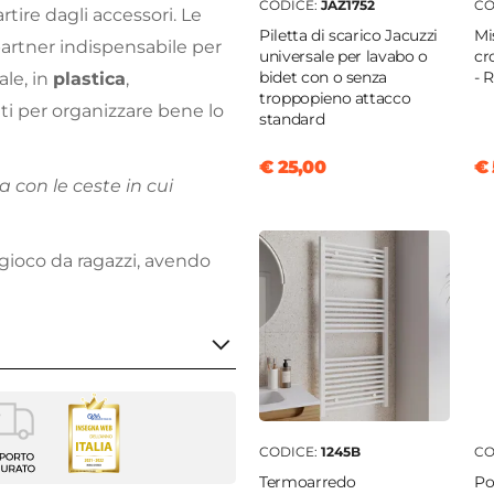
CODICE:
JAZ1752
CO
rtire dagli accessori. Le
Piletta di scarico Jacuzzi
Mi
partner indispensabile per
universale per lavabo o
cr
bidet con o senza
- 
le, in
plastica
,
troppopieno attacco
tti per organizzare bene lo
standard
€ 25,00
€ 
a con le ceste in cui
 gioco da ragazzi, avendo
iancheria
CODICE:
1245B
CO
Termoarredo
Po