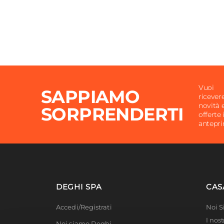
Vuoi
SAPPIAMO
ricever
novità 
SORPRENDERTI
offerte 
antepr
DEGHI SPA
CAS
Accedi/Registrati
Noi 
I nost
Noi siamo Deghi