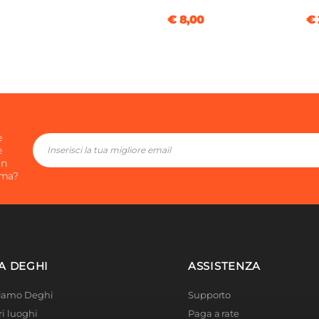
€ 8,00
€ 
e
e
in
ima?
A DEGHI
ASSISTENZA
Siamo Deghi
Supporto
ri luoghi
Paga a rate