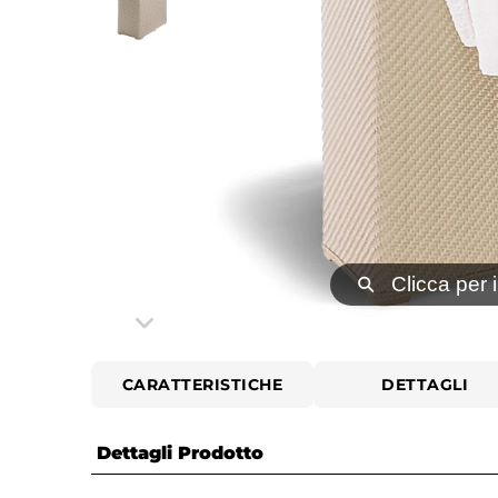
⚲
Clicca per 
CARATTERISTICHE
DETTAGLI
Dettagli Prodotto