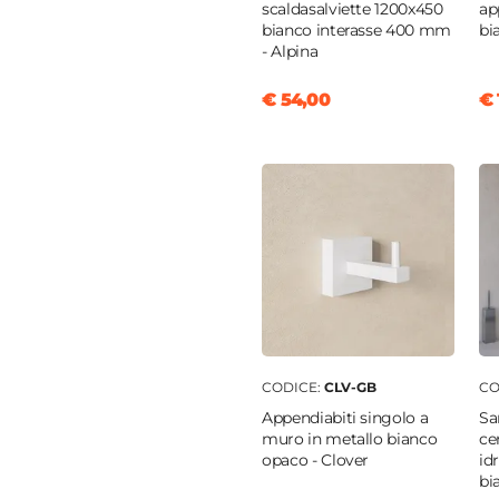
scaldasalviette 1200x450
ap
bianco interasse 400 mm
bi
- Alpina
€ 54,00
€ 
preforato
golare
gio
parto
CODICE:
CLV-GB
CO
Appendiabiti singolo a
Sa
muro in metallo bianco
ce
opaco - Clover
id
bi