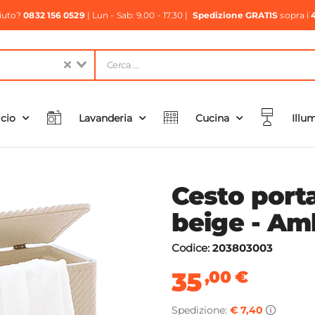
aiuto?
0832 156 0529
| Lun - Sab: 9.00 - 17.30 |
Spedizione GRATIS
sopra i
icio
Lavanderia
Cucina
Illu
Cesto port
beige - Am
Codice:
203803003
35
,00
€
Spedizione:
€ 7,40