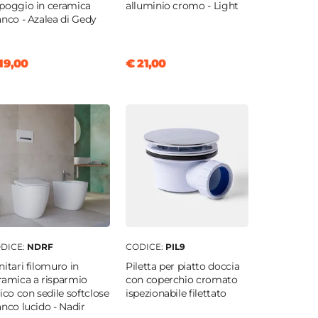
poggio in ceramica
alluminio cromo - Light
anco - Azalea di Gedy
19,00
€ 21,00
DICE:
NDRF
CODICE:
PIL9
nitari filomuro in
Piletta per piatto doccia
ramica a risparmio
con coperchio cromato
rico con sedile softclose
ispezionabile filettato
anco lucido - Nadir