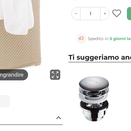
quantity
quantity
plus
minus
button
button
Spedito in
5 giorni la
Ti suggeriamo a
⚲
ingrandire
Clicca 