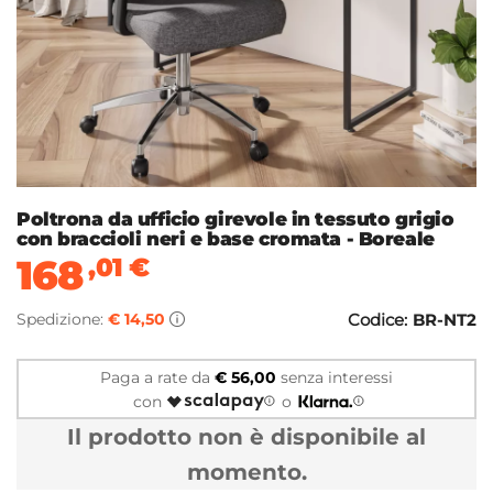
Poltrona da ufficio girevole in tessuto grigio
con braccioli neri e base cromata - Boreale
168
,01
€
Spedizione:
€ 14,50
Codice:
BR-NT2
Paga a rate da
€ 56,00
senza interessi
con
o
Il prodotto non è disponibile al
momento.