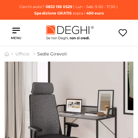
Cerchi aiuto?
0832 156 0529
| Lun - Sab: 9.00 - 17.30 |
Spedizione GRATIS
sopra i
490 euro
MENU
Ufficio
Sedie Girevoli