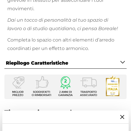
girevole in tessuto per assecondare i tuoi
movimenti.
Dai un tocco di personalità al tuo spazio di
lavoro o di studio quotidiano, ci pensa Boreale!
Completa lo spazio con altri elementi d’arredo
coordinati per un effetto armonico.
Riepilogo Caratteristiche
Caratteristiche
Tipologia
Sedia girevole
Serie
Boreale
Ti suggeriamo anche
Dimensioni
61,5 x 60 cm