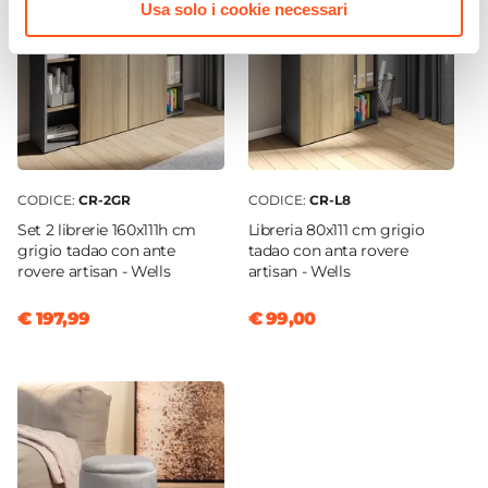
Usa solo i cookie necessari
Metallo
Altezza Braccioli Massima
72,5 cm
Altezza Braccioli Minima
63 cm
Altezza Seduta Massima
56 cm
CODICE:
CR-2GR
CODICE:
CR-L8
Altezza Seduta Minima
Set 2 librerie 160x111h cm
Libreria 80x111 cm grigio
grigio tadao con ante
tadao con anta rovere
46 cm
rovere artisan - Wells
artisan - Wells
Altezza Massima
128 cm
€ 197,99
€ 99,00
Altezza Minima
118 cm
Portata Massima
100 Kg
Braccioli