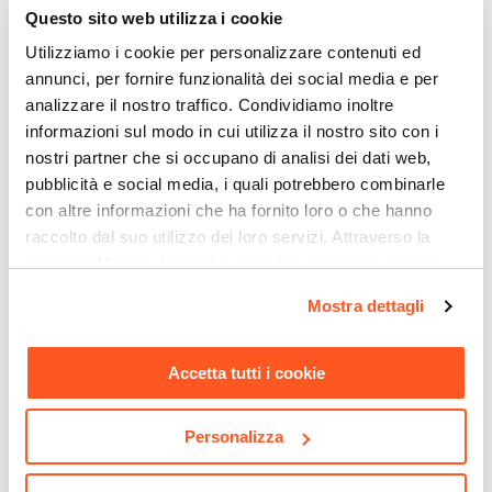
Caratteristiche
Questo sito web utilizza i cookie
Seduta Imbottita
|
Con poggiatesta
|
Schienale
Utilizziamo i cookie per personalizzare contenuti ed
alto
|
Schienale imbottito
annunci, per fornire funzionalità dei social media e per
Meccanismi
analizzare il nostro traffico. Condividiamo inoltre
Rotazione 360°
|
Regolazione basculante
|
informazioni sul modo in cui utilizza il nostro sito con i
nostri partner che si occupano di analisi dei dati web,
Altezza regolabile
pubblicità e social media, i quali potrebbero combinarle
Colore Seduta
con altre informazioni che ha fornito loro o che hanno
Grigio scuro
CODICE:
CR-S15
CODICE:
ART34R
raccolto dal suo utilizzo dei loro servizi. Attraverso la
Colore Basamento
Scrivania angolare 150x120
Cassettiera 40x52h cm in
sezione "Mostra dettagli" è possibile gestire le proprie
Cromo
cm reversibile grigio tadao
legno rovere con 3 cassetti
opzioni e modificare le preferenze espresse in qualsiasi
con mobile contenitore e
su ruote - Artik
Mostra dettagli
Materiale Schienale
momento. Per maggiori informazioni si invita a leggere la
anta scorrevole rovere -
Tessuto
nostra
Cookie Policy
.
Wells
Materiale Seduta
Accetta tutti i cookie
€ 227,01
€ 61,00
Tessuto
Materiale Imbottitura
Personalizza
Schiuma poliuretanica
Materiale Basamento