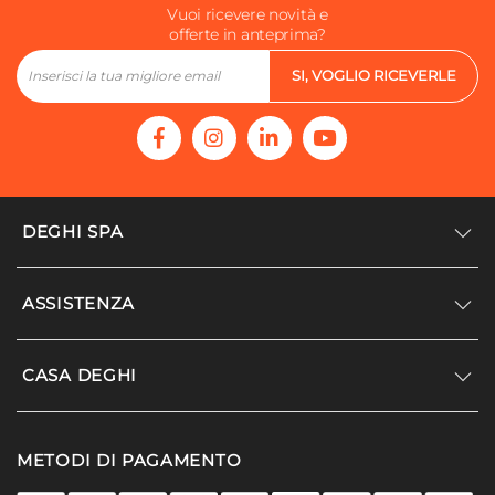
Vuoi ricevere novità e
offerte in anteprima?
SI, VOGLIO RICEVERLE
DEGHI SPA
Accedi/Registrati
ASSISTENZA
Noi siamo Deghi
Politica dei prezzi
Supporto
CASA DEGHI
Lavora con noi
Paga a rate
Diventa fornitore
Località disagiate
Noi Siamo Deghi
Modello organizzativo e codice etico
METODI DI PAGAMENTO
Agevolazioni fiscali
I nostri luoghi
Promozioni