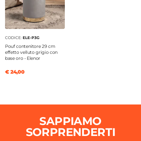
Si
Ruote
Si
Assemblato
No
CODICE:
ELE-P3G
Pouf contenitore 29 cm
effetto velluto grigio con
base oro - Elenor
€ 24,00
SAPPIAMO
SORPRENDERTI