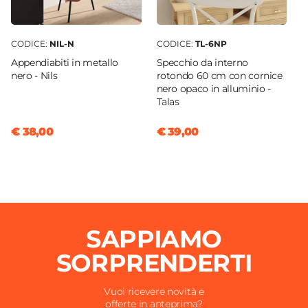
CODICE:
NIL-N
CODICE:
TL-6NP
Appendiabiti in metallo
Specchio da interno
nero - Nils
rotondo 60 cm con cornice
nero opaco in alluminio -
Talas
€ 38,00
€ 39,00
SAPPIAMO
SORPRENDERTI
Vuoi ricevere novità e
offerte in anteprima?