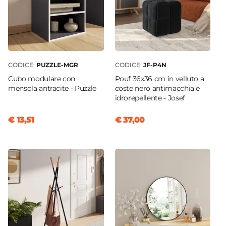
Braccioli
Si
Ruote
Si
CODICE:
PUZZLE-MGR
CODICE:
JF-P4N
Assemblato
Cubo modulare con
Pouf 36x36 cm in velluto a
No
mensola antracite - Puzzle
coste nero antimacchia e
idrorepellente - Josef
€ 13,51
€ 37,00