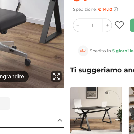
Spedizione:
€ 14,10
quantity
quantity
plus
minus
button
button
Spedito in
5 giorni la
Ti suggeriamo a
⚲
ingrandire
Clicca 