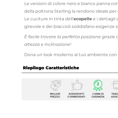
Le versioni di colore nero e bianco panna co
della poltrona Sterling la rendono ideale per 
Le cuciture in tinta dell’
ecopelle
e i dettagli
girevole e dei braccioli soddisfano esigenze 
É facile trovare la perfetta posizione grazie 
altezza e inclinazione!
Dona un look moderno al tuo ambiente con
Riepilogo Caratteristiche
Caratteristiche
Tipologia
Sedia 
Serie
Sterli
Dimensioni
52 x 5
Schie