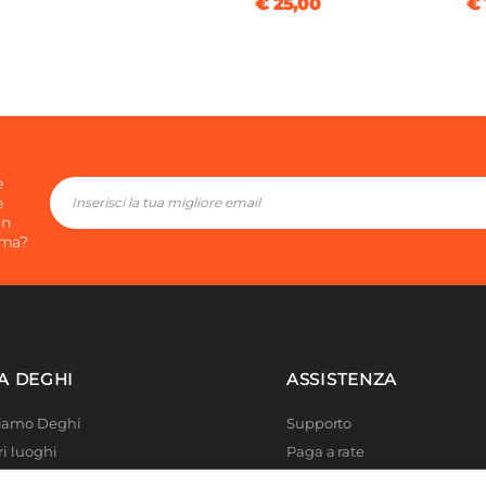
€ 25,00
€ 
e
e
in
ima?
A DEGHI
ASSISTENZA
Siamo Deghi
Supporto
ri luoghi
Paga a rate
 4 Planet
Località disagiate