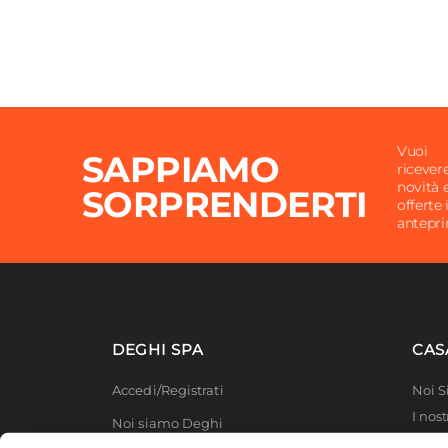
Vuoi
SAPPIAMO
ricever
novità 
SORPRENDERTI
offerte 
antepr
DEGHI SPA
CAS
Accedi/Registrati
Noi 
I nost
Noi siamo Deghi
Deghi