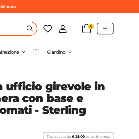
490 euro
0
HEADER SEARCH BUTTON
minazione
Giardino
 ufficio girevole in
nera con base e
romati - Sterling
Paga a rate da
€ 28,00
senza interessi