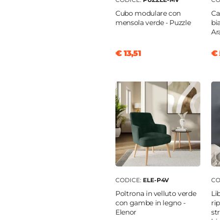
ale imbottito
|
Seduta
Cubo modulare con
Ca
ita
|
Supporto lombare
mensola verde - Puzzle
bi
one 360°
|
Regolazione
Ar
lante
|
Altezza regolabile
€ 13,51
€ 
elle
elle
a
o
ta
CODICE:
ELE-P4V
CO
Poltrona in velluto verde
Li
con gambe in legno -
ri
Elenor
st
m