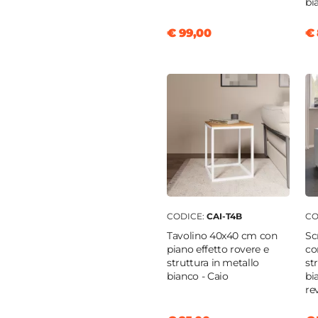
bi
€ 99,00
€ 
CODICE:
CAI-T4B
CO
Tavolino 40x40 cm con
Sc
piano effetto rovere e
co
struttura in metallo
st
bianco - Caio
bi
rev