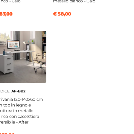
anco - Caio
metallo bianco - Caio
87,00
€ 58,00
DICE:
AF-BB2
rivania 120-140x60 cm
n top in legno e
ruttura in metallo
anco con cassettiera
ersibile - After