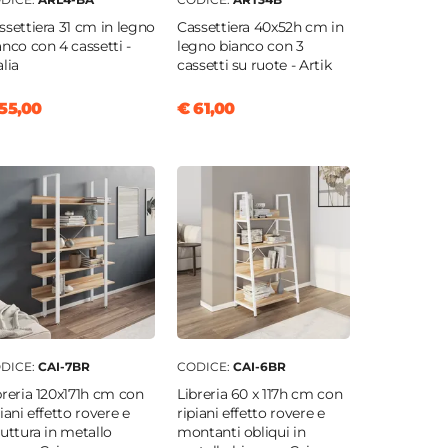
ssettiera 31 cm in legno
Cassettiera 40x52h cm in
anco con 4 cassetti -
legno bianco con 3
alia
cassetti su ruote - Artik
55,00
€ 61,00
DICE:
CAI-7BR
CODICE:
CAI-6BR
breria 120x171h cm con
Libreria 60 x 117h cm con
piani effetto rovere e
ripiani effetto rovere e
ruttura in metallo
montanti obliqui in