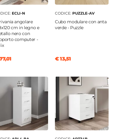
DICE:
ECLI-N
CODICE:
PUZZLE-AV
rivania angolare
Cubo modulare con anta
8x120 cm in legno e
verde - Puzzle
tallo nero con
pporto computer -
lix
77,01
€ 13,51
DICE:
ARL4-BA
CODICE:
ART34B