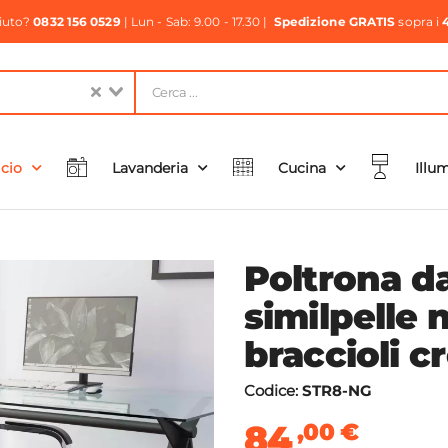
aiuto?
0832 156 0529
| Lun - Sab: 9.00 - 17.30 |
Spedizione GRATIS
sopra i
icio
Lavanderia
Cucina
Illu
Poltrona da
similpelle 
braccioli c
Codice:
STR8-NG
84
,00
€