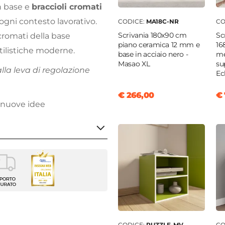
n base e
braccioli cromati
ogni contesto lavorativo.
CODICE:
MA18C-NR
CO
Scrivania 180x90 cm
Sc
 cromati della base
piano ceramica 12 mm e
16
stilistiche moderne.
base in acciaio nero -
me
Masao XL
su
alla leva di regolazione
Ec
€ 266,00
€ 
 nuove idee
girevole
ng
0 cm
nale ergonomico
|
CODICE:
PUZZLE-MV
CO