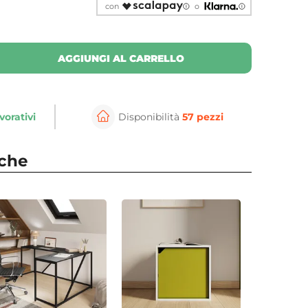
con
o
AGGIUNGI AL CARRELLO
vorativi
Disponibilità
57 pezzi
nche
⚲
per ingrandire
Cli