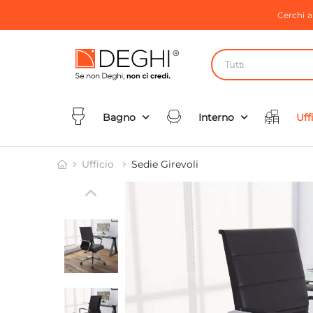
Cerchi 
Tutti
Bagno
Interno
Uff
Ufficio
Sedie Girevoli