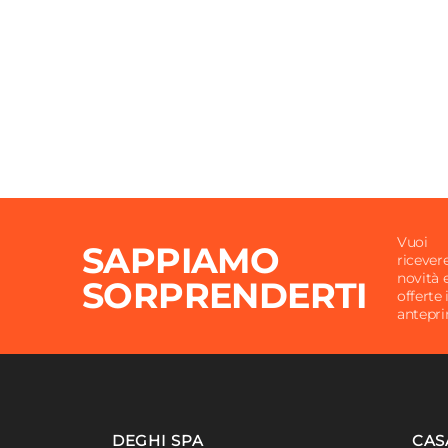
Reclinabile
No
Braccioli
Si
Dimensioni Pouf
50 x 3
Vuoi
SAPPIAMO
ricever
novità 
SORPRENDERTI
offerte 
antepr
DEGHI SPA
CAS