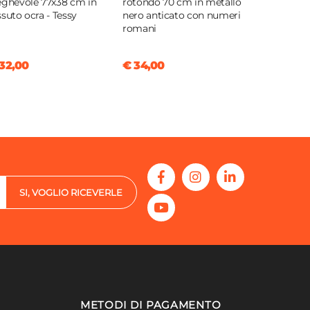
eghevole 77x38 cm in
rotondo 70 cm in metallo
ssuto ocra - Tessy
nero anticato con numeri
romani
32,00
€ 34,00
SI, VOGLIO RICEVERLE
METODI DI PAGAMENTO