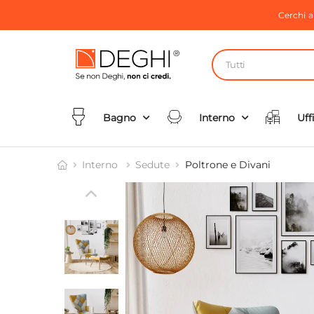
Cerchi 
Tutti
Bagno
Interno
Uff
Interno
Sedute
Poltrone e Divani