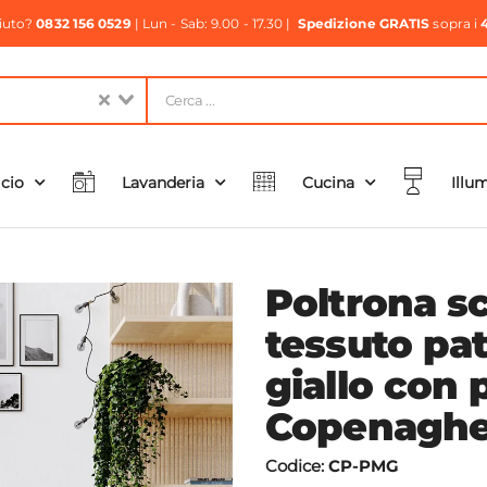
aiuto?
0832 156 0529
| Lun - Sab: 9.00 - 17.30 |
Spedizione GRATIS
sopra i
icio
Lavanderia
Cucina
Illu
Poltrona s
tessuto pa
giallo con 
Copenagh
Codice:
CP-PMG