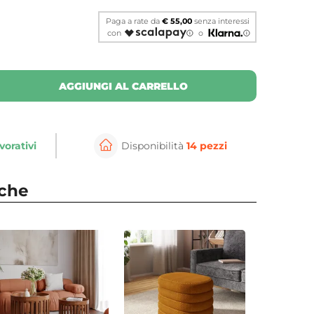
Paga a rate da
€ 55,00
senza interessi
con
o
AGGIUNGI AL CARRELLO
vorativi
Disponibilità
14 pezzi
⚲
per ingrandire
Cli
nche