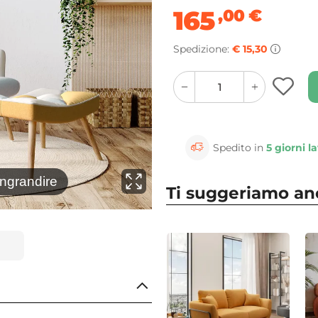
165
,00
€
Spedizione:
€ 15,30
quantity
quantity
plus
minus
button
button
Spedito in
5 giorni la
⚲
ingrandire
Clicca 
Ti suggeriamo a