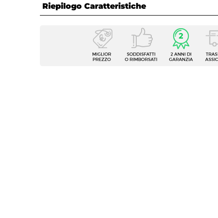
Riepilogo Caratteristiche
Caratteristiche
Tipologia
Poltro
Numero Elementi
2 elem
Serie
Copen
Dimensioni
69 x 7
Altezza
96 cm
Altezza Seduta
42 cm
Altezza Braccioli
58 cm
Altezza Schienale
69 cm
Materiale Seduta
Polies
Colore Seduta
Multic
Colore Gambe
Natura
Caratteristiche
Con p
Portata (Kg)
150 kg