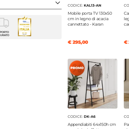
CODICE:
KAL13-AN
CO
Mobile porta TV 130x50
Ca
cm in legno di acacia
le
cannettato - Karan
ca
na
enti
€ 295,00
€ 
aghen
6 cm
tere
olore
|
Giallo
le
|
Legno
CODICE:
DK-A6
CO
ouf
Appendiabiti 64x150h cm
Pa