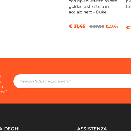
con ripiani effetto rovere
pi
golden e struttura in
te
acciaio nero - Duke
8 x 37,5h cm
€ 31,45
€ 37,00
15,00%
€ 
e
e
in
ima?
A DEGHI
ASSISTENZA