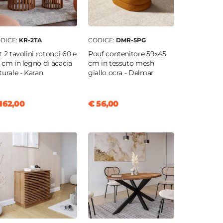
DICE:
KR-2TA
CODICE:
DMR-5PG
t 2 tavolini rotondi 60 e
Pouf contenitore 59x45
 cm in legno di acacia
cm in tessuto mesh
turale - Karan
giallo ocra - Delmar
162,00
€ 56,00