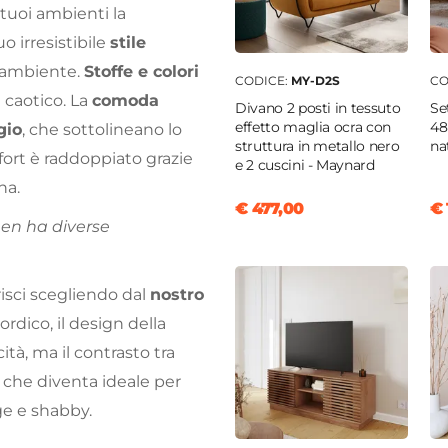
 tuoi ambienti la
uo irresistibile
stile
i ambiente.
Stoffe e colori
CODICE:
MY-D2S
CO
 caotico. La
comoda
Divano 2 posti in tessuto
Se
effetto maglia ocra con
48
gio
, che sottolineano lo
struttura in metallo nero
na
mfort è raddoppiato grazie
e 2 cuscini - Maynard
na.
€ 477,00
€ 
en ha diverse
isci scegliendo dal
nostro
ordico, il design della
ità, ma il contrasto tra
 che diventa ideale per
ge e shabby.