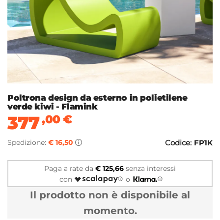
Poltrona design da esterno in polietilene
verde kiwi - Flamink
377
,00
€
Spedizione:
€ 16,50
Codice:
FP1K
Paga a rate da
€ 125,66
senza interessi
con
o
Il prodotto non è disponibile al
momento.