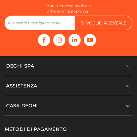
Vuoi ricevere novità e
offerte in anteprima?
SI, VOGLIO RICEVERLE
DEGHI SPA
Accedi/Registrati
ASSISTENZA
Noi siamo Deghi
Politica dei prezzi
Supporto
CASA DEGHI
Lavora con noi
Paga a rate
Diventa fornitore
Località disagiate
Noi Siamo Deghi
Modello organizzativo e codice etico
METODI DI PAGAMENTO
Agevolazioni fiscali
I nostri luoghi