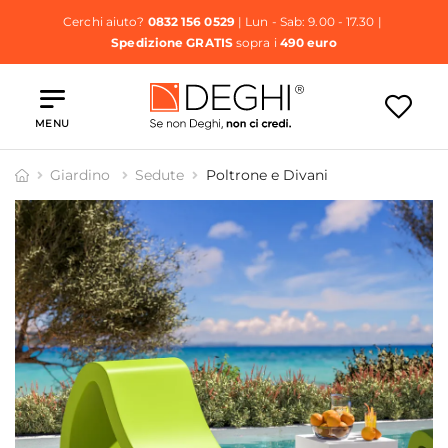
Cerchi aiuto?
0832 156 0529
| Lun - Sab: 9.00 - 17.30 |
Spedizione GRATIS
sopra i
490 euro
MENU
Giardino
Sedute
Poltrone e Divani