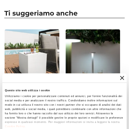
protettive
Dimensioni
. Non utilizzare teli in cotone o plastica
119 x 58 cm
non specifici, perché potrebbero danneggiare
Ti suggeriamo anche
Altezza
l’arredo. È raccomandato, inoltre, non utilizzare
84 cm
prodotti chimici aggressivi.
Materiale Struttura
Polietilene
Colore Struttura
Verde
Caratteristiche
Modulare
Questo sito web utilizza i cookie
CODICE:
IK45B-G
CODICE:
FA-14B
Utilizziamo i cookie per personalizzare contenuti ed annunci, per fornire funzionalità dei
Cubo multiuso per esterni
Lampada da tavolo portatile
social media e per analizzare il nostro traffico. Condividiamo inoltre informazioni sul
45 h cm in polietilene
a LED 14x34h cm in
modo in cui utilizza il nostro sito con i nostri partner che si occupano di analisi dei dati
web, pubblicità e social media, i quali potrebbero combinarle con altre informazioni che
bianco - Kubbot
alluminio bianco - Fair
ha fornito loro o che hanno raccolto dal suo utilizzo dei loro servizi. Attraverso la
sezione "Mostra dettagli" è possibile gestire le proprie opzioni e modificare le preferenze
espresse in qualsiasi momento. Per maggiori informazioni si invita a leggere la nostra
€ 94,00
€ 39,00
Cookie Policy
.