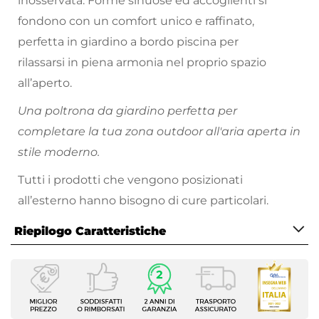
inosservata. Forme sinuose ed accoglienti si
fondono con un comfort unico e raffinato,
perfetta in giardino a bordo piscina per
rilassarsi in piena armonia nel proprio spazio
all’aperto.
Una poltrona da giardino perfetta per
completare la tua zona outdoor all'aria aperta in
stile moderno.
Tutti i prodotti che vengono posizionati
all’esterno hanno bisogno di cure particolari.
Proteggi sempre
i tuoi arredi da esterno,
Riepilogo Caratteristiche
evitando l’esposizione a pioggia, raggi solari e
intemperie. Metti l’arredo al riparo sotto una
Caratteristiche
copertura, oppure utilizza gli
appositi dispositivi
Tipologia
per la cura
e la manutenzione come le
cover
Poltrona