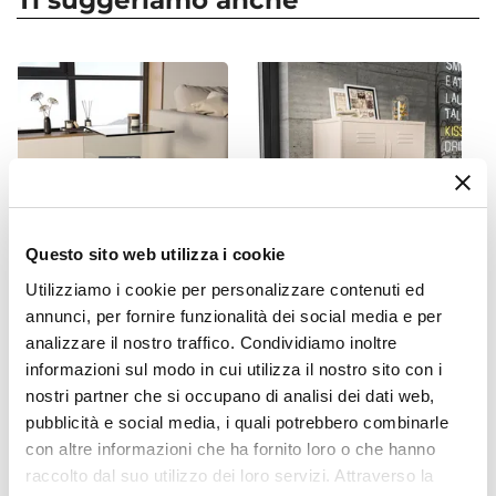
Ti suggeriamo anche
Dimensioni
88 x 128 cm
Altezza
88 cm
Altezza Seduta
49 cm
Altezza Schienale
48 cm
Questo sito web utilizza i cookie
Materiale Seduta
Velluto
Utilizziamo i cookie per personalizzare contenuti ed
CODICE:
CI-T4V
CODICE:
LAT-A4A
Colore Seduta
annunci, per fornire funzionalità dei social media e per
Tavolino 40x40 cm in vetro
Armadietto 80x102h cm in
analizzare il nostro traffico. Condividiamo inoltre
Crema
temperato sagomato con
acciaio verniciato crema
informazioni sul modo in cui utilizza il nostro sito con i
ripiano e ruote - City
con 4 ante - Latino
Effetto
nostri partner che si occupano di analisi dei dati web,
Effetto a coste
pubblicità e social media, i quali potrebbero combinarle
€ 126,00
€ 113,00
Portata (Kg)
con altre informazioni che ha fornito loro o che hanno
240 kg
raccolto dal suo utilizzo dei loro servizi. Attraverso la
Reclinabile