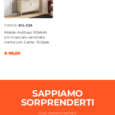
CODICE:
ECL-C2A
Mobile multiuso 100x64h
cm in acciaio verniciato
crema con 2 ante - Eclipse
€ 98,00
SAPPIAMO
SORPRENDERTI
Vuoi ricevere novità e