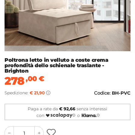
Poltrona letto in velluto a coste crema
profondità dello schienale traslante -
Brighton
278
,00
€
Spedizione:
€ 21,90
Codice:
BH-PVC
Paga a rate da
€ 92,66
senza interessi
con
o
quantity
quantity