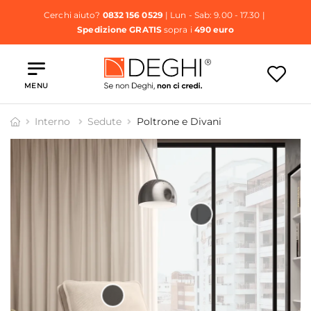
Cerchi aiuto?
0832 156 0529
| Lun - Sab: 9.00 - 17.30 |
Spedizione GRATIS
sopra i
490 euro
MENU
Interno
Sedute
Poltrone e Divani