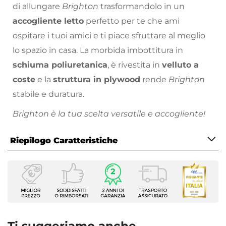
di allungare
Brighton
trasformandolo in un
accogliente letto
perfetto per te che ami
ospitare i tuoi amici e ti piace sfruttare al meglio
lo spazio in casa. La morbida imbottitura in
schiuma poliuretanica
, è rivestita in
velluto a
coste
e la
struttura in plywood
rende
Brighton
stabile e duratura.
Brighton è la tua scelta versatile e accogliente!
Riepilogo Caratteristiche
Scopri la collezione di complementi d’arredo con
cui completare il tuo living sul nostro
vasto
Caratteristiche
catalogo online
: troverai proposte per tutte le
Tipologia
necessità, stili di arredamento e prezzo!
Divano letto
Serie
Brighton