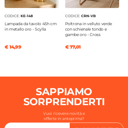
CODICE:
KE-148
CODICE:
CRN-VB
Lampada da tavolo 45h cm
Poltrona in velluto verde
in metallo oro - Scylla
con schienale tondo e
gambe oro - Cross
€ 14,99
€ 77,01
SAPPIAMO
SORPRENDERTI
Vuoi ricevere novità e
offerte in anteprima?