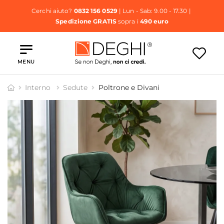
Cerchi aiuto?
0832 156 0529
| Lun - Sab: 9.00 - 17.30 |
Spedizione GRATIS
sopra i
490 euro
MENU
Interno
Sedute
Poltrone e Divani