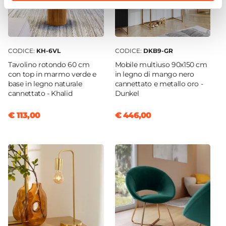
120 kg
Braccioli
Si
Imbottitura
CODICE:
KH-6VL
CODICE:
DKB9-GR
Spugna
Tavolino rotondo 60 cm
Mobile multiuso 90x150 cm
Densità Imbottitura
con top in marmo verde e
in legno di mango nero
base in legno naturale
cannettato e metallo oro -
26 kg/m³
cannettato - Khalid
Dunkel
Sfoderabile
No
€ 113,00
€ 446,00