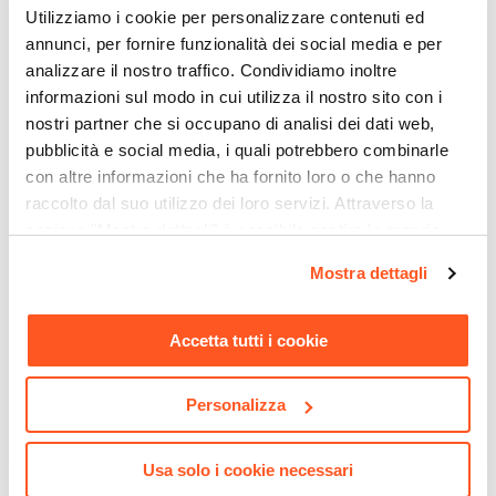
Utilizziamo i cookie per personalizzare contenuti ed
48 cm
annunci, per fornire funzionalità dei social media e per
Altezza Braccioli
analizzare il nostro traffico. Condividiamo inoltre
63 cm
informazioni sul modo in cui utilizza il nostro sito con i
Altezza Schienale
nostri partner che si occupano di analisi dei dati web,
41 cm
pubblicità e social media, i quali potrebbero combinarle
CODICE:
DKL13-GR
CODICE:
VF-VS9
Materiale Seduta
con altre informazioni che ha fornito loro o che hanno
Mobile porta tv 130x55 cm
Poltrona in velluto verde
raccolto dal suo utilizzo dei loro servizi. Attraverso la
Velluto
|
Poliestere
in legno di mango nero
scuro - Valfy
sezione "Mostra dettagli" è possibile gestire le proprie
cannettato e metallo oro -
Colore Seduta
Dunkel
opzioni e modificare le preferenze espresse in qualsiasi
Verde scuro
Mostra dettagli
momento. Per maggiori informazioni si invita a leggere la
Colore Gambe
€ 263,00
€ 217,00
nostra
Cookie Policy
.
Nero
Accetta tutti i cookie
Effetto
Effetto trapuntato
Personalizza
Verniciatura
Verniciatura a polvere epossidica
Usa solo i cookie necessari
Portata (Kg)