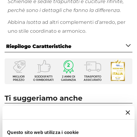
Schienale e sedile trapuntati e cuciture rifinite,
perchè sono i dettagli che fanno la differenza.
Abbina
Isotta
ad altri complementi d’arredo, per
uno stile coordinato e armonico.
Riepilogo Caratteristiche
Caratteristiche
Tipologia
Poltrona
Serie
Isotta
Ti suggeriamo anche
Dimensioni
55 x 60 cm
Altezza
82 cm
Questo sito web utilizza i cookie
Altezza Seduta