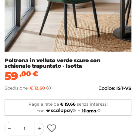
Poltrona in velluto verde scuro con
schienale trapuntato - Isotta
59
,00
€
Spedizione:
€ 12,60
Codice:
IST-VS
Paga a rate da
€ 19,66
senza interessi
con
o
quantity
quantity
plus
minus
button
button