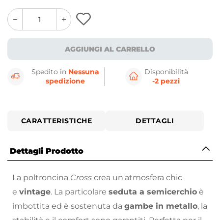
quantity
quantity
plus
minus
button
button
AGGIUNGI AL CARRELLO
Spedito in
Nessuna
Disponibilità
spedizione
-2 pezzi
CARATTERISTICHE
DETTAGLI
Dettagli Prodotto
La poltroncina
Cross
crea un'atmosfera chic
e
vintage
. La particolare
seduta a semicerchio
è
imbottita ed è sostenuta da
gambe in metallo
, la