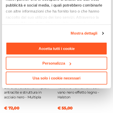
Serie
pubblicità e social media, i quali potrebbero combinarle
Cross
Ti suggeriamo anche
con altre informazioni che ha fornito loro o che hanno
Dimensioni
raccolto dal suo utilizzo dei loro servizi. Attraverso la
75 x 49,5 cm
sezione "Mostra dettagli" è possibile gestire le proprie
Altezza
opzioni e modificare le preferenze espresse in qualsiasi
Mostra dettagli
momento. Per maggiori informazioni si invita a leggere la
78 cm
nostra
Cookie Policy
.
Altezza Seduta
Accetta tutti i cookie
47 cm
Materiale Seduta
Velluto
Personalizza
Colore Seduta
Verde salvia
Usa solo i cookie necessari
CODICE:
ML-A18
CODICE:
HS-4N
Colore Gambe
Libreria 70x180h cm ripiani
Tavolino 40x48h cm con
Nero
antracite e struttura in
vano nero effetto legno -
acciaio nero - Multipla
Halston
Verniciatura
Verniciatura a polvere epossidica
€ 72,00
€ 55,00
Portata (Kg)