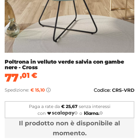
Poltrona in velluto verde salvia con gambe
nere - Cross
77
,01
€
Spedizione:
€ 15,10
Codice:
CRS-VRD
Paga a rate da
€ 25,67
senza interessi
con
o
Il prodotto non è disponibile al
momento.