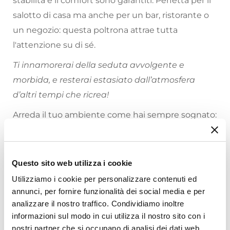
stabilità e il comfort sono garantiti. Perfetta per il
salotto di casa ma anche per un bar, ristorante o
un negozio: questa poltrona attrae tutta
l'attenzione su di sé.
Ti innamorerai della seduta avvolgente e
morbida, e resterai estasiato dall’atmosfera
d’altri tempi che ricrea!
Arreda il tuo ambiente come hai sempre sognato:
il nostro
ampio catalogo online
offre soluzioni
per tutte le esigenze.
Questo sito web utilizza i cookie
Riepilogo Caratteristiche
Utilizziamo i cookie per personalizzare contenuti ed
annunci, per fornire funzionalità dei social media e per
Caratteristiche
analizzare il nostro traffico. Condividiamo inoltre
Tipologia
informazioni sul modo in cui utilizza il nostro sito con i
Poltrona
nostri partner che si occupano di analisi dei dati web,