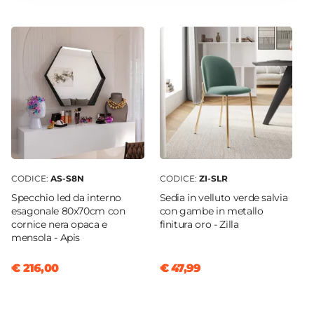
120 kg
Reclinabile
No
Sfoderabile
No
CODICE:
AS-S8N
CODICE:
ZI-SLR
Specchio led da interno
Sedia in velluto verde salvia
esagonale 80x70cm con
con gambe in metallo
cornice nera opaca e
finitura oro - Zilla
mensola - Apis
€ 216,00
€ 47,99