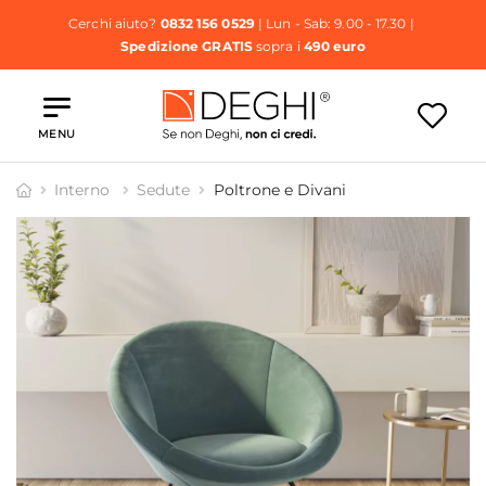
Cerchi aiuto?
0832 156 0529
| Lun - Sab: 9.00 - 17.30 |
Spedizione GRATIS
sopra i
490 euro
MENU
Interno
Sedute
Poltrone e Divani